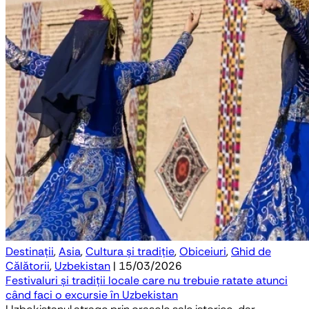
Destinații
,
Asia
,
Cultura și tradiție
,
Obiceiuri
,
Ghid de
Călătorii
,
Uzbekistan
| 15/03/2026
Festivaluri și tradiții locale care nu trebuie ratate atunci
când faci o excursie în Uzbekistan
Uzbekistanul atrage prin orașele sale istorice, dar