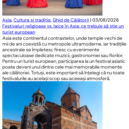
Asia
,
Cultura și tradiție
,
Ghid de Călătorii
| 03/08/2026
Festivaluri religioase vs. laice în Asia: ce trebuie să știe un
turist european
Asia este continentul contrastelor, unde temple vechi de
mii de ani coexistă cu metropole ultramoderne, iar tradițiile
ancestrale se împletesc firesc cu evenimente
spectaculoase dedicate muzicii, gastronomiei sau florilor.
Pentru un turist european, participarea la un festival asiatic
poate deveni unul dintre cele mai memorabile momente
ale călătoriei. Totuși, este important să înțelegi că nu toate
festivalurile au același scop sau aceeași atmosferă.