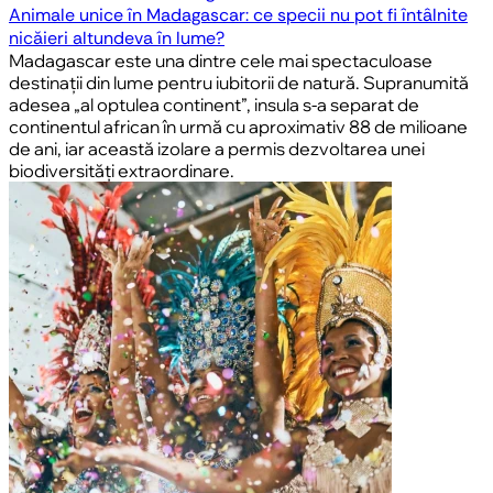
Animale unice în Madagascar: ce specii nu pot fi întâlnite
nicăieri altundeva în lume?
Madagascar este una dintre cele mai spectaculoase
destinații din lume pentru iubitorii de natură. Supranumită
adesea „al optulea continent”, insula s-a separat de
continentul african în urmă cu aproximativ 88 de milioane
de ani, iar această izolare a permis dezvoltarea unei
biodiversități extraordinare.