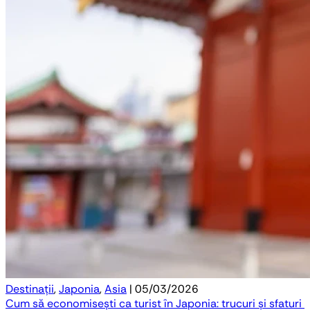
Destinații
,
Japonia
,
Asia
| 05/03/2026
Cum să economisești ca turist în Japonia: trucuri și sfaturi