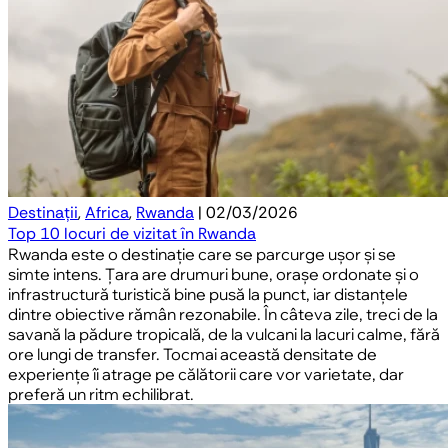
Destinații
,
Africa
,
Rwanda
| 02/03/2026
Top 10 locuri de vizitat în Rwanda
Rwanda este o destinație care se parcurge ușor și se
simte intens. Țara are drumuri bune, orașe ordonate și o
infrastructură turistică bine pusă la punct, iar distanțele
dintre obiective rămân rezonabile. În câteva zile, treci de la
savană la pădure tropicală, de la vulcani la lacuri calme, fără
ore lungi de transfer. Tocmai această densitate de
experiențe îi atrage pe călătorii care vor varietate, dar
preferă un ritm echilibrat.