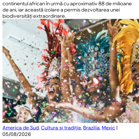
continentul african în urmă cu aproximativ 88 de milioane
de ani, iar această izolare a permis dezvoltarea unei
biodiversități extraordinare.
America de Sud
,
Cultura și tradiție
,
Brazilia
,
Mexic
|
05/08/2026