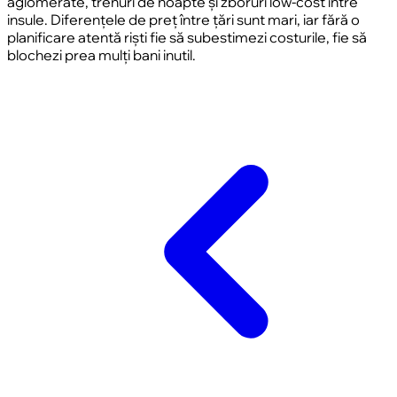
aglomerate, trenuri de noapte și zboruri low-cost între
insule. Diferențele de preț între țări sunt mari, iar fără o
planificare atentă riști fie să subestimezi costurile, fie să
blochezi prea mulți bani inutil.