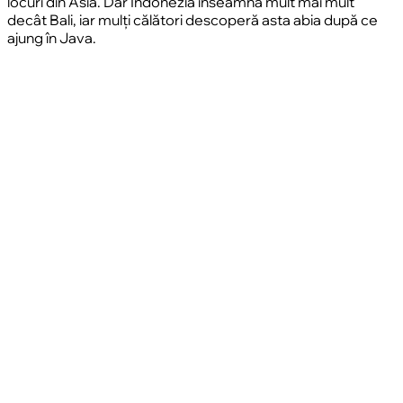
locuri din Asia. Dar Indonezia înseamnă mult mai mult
decât Bali, iar mulți călători descoperă asta abia după ce
ajung în Java.