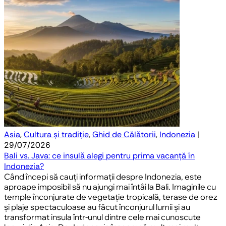
Asia
,
Cultura și tradiție
,
Ghid de Călătorii
,
Indonezia
|
29/07/2026
Bali vs. Java: ce insulă alegi pentru prima vacanță în
Indonezia?
Când începi să cauți informații despre Indonezia, este
aproape imposibil să nu ajungi mai întâi la Bali. Imaginile cu
temple înconjurate de vegetație tropicală, terase de orez
și plaje spectaculoase au făcut înconjurul lumii și au
transformat insula într-unul dintre cele mai cunoscute