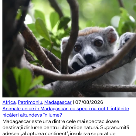
Africa
,
Patrimoniu
,
Madagascar
| 07/08/2026
Animale unice în Madagascar: ce specii nu pot fi întâlnite
nicăieri altundeva în lume?
Madagascar este una dintre cele mai spectaculoase
destinații din lume pentru iubitorii de natură. Supranumită
adesea „al optulea continent”, insula s-a separat de