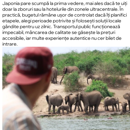
Japonia pare scumpă la prima vedere, mai ales dacă te uiți
doar la zboruri sau la hotelurile din zonele ultracentrale. În
practică, bugetul rămâne ușor de controlat dacă îți planifici
etapele, alegi perioade potrivite și folosești soluții locale
gândite pentru uz zilnic. Transportul public funcționează
impecabil, mâncarea de calitate se găsește la prețuri
accesibile, iar multe experiențe autentice nu cer bilet de
intrare.