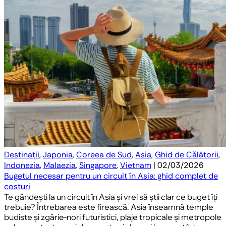
Destinații
,
Japonia
,
Coreea de Sud
,
Asia
,
Ghid de Călătorii
,
Indonezia
,
Malaezia
,
Singapore
,
Vietnam
| 02/03/2026
Bugetul necesar pentru un circuit în Asia: ghid complet de
costuri
Te gândești la un circuit în Asia și vrei să știi clar ce buget îți
trebuie? Întrebarea este firească. Asia înseamnă temple
budiste și zgârie-nori futuristici, plaje tropicale și metropole