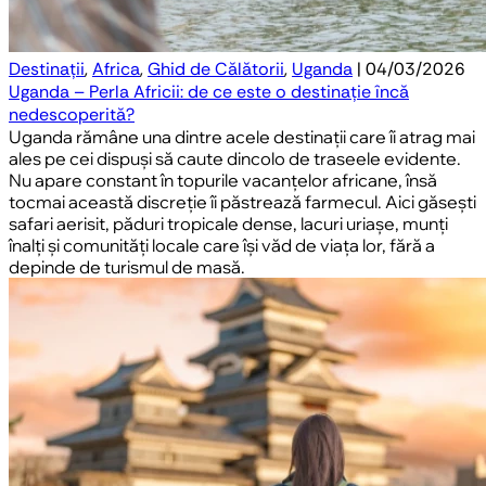
Destinații
,
Africa
,
Ghid de Călătorii
,
Uganda
| 04/03/2026
Uganda – Perla Africii: de ce este o destinație încă
nedescoperită?
Uganda rămâne una dintre acele destinații care îi atrag mai
ales pe cei dispuși să caute dincolo de traseele evidente.
Nu apare constant în topurile vacanțelor africane, însă
tocmai această discreție îi păstrează farmecul. Aici găsești
safari aerisit, păduri tropicale dense, lacuri uriașe, munți
înalți și comunități locale care își văd de viața lor, fără a
depinde de turismul de masă.