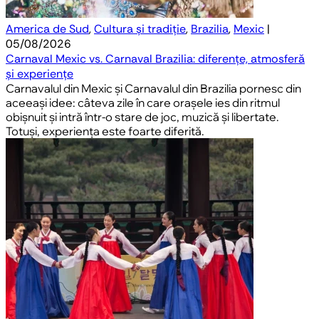
America de Sud
,
Cultura și tradiție
,
Brazilia
,
Mexic
|
05/08/2026
Carnaval Mexic vs. Carnaval Brazilia: diferențe, atmosferă
și experiențe
Carnavalul din Mexic și Carnavalul din Brazilia pornesc din
aceeași idee: câteva zile în care orașele ies din ritmul
obișnuit și intră într-o stare de joc, muzică și libertate.
Totuși, experiența este foarte diferită.