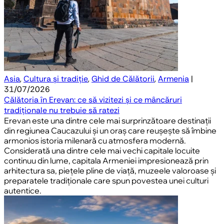
Asia
,
Cultura și tradiție
,
Ghid de Călătorii
,
Armenia
|
31/07/2026
Călătoria în Erevan: ce să vizitezi și ce mâncăruri
tradiționale nu trebuie să ratezi
Erevan este una dintre cele mai surprinzătoare destinații
din regiunea Caucazului și un oraș care reușește să îmbine
armonios istoria milenară cu atmosfera modernă.
Considerată una dintre cele mai vechi capitale locuite
continuu din lume, capitala Armeniei impresionează prin
arhitectura sa, piețele pline de viață, muzeele valoroase și
preparatele tradiționale care spun povestea unei culturi
autentice.