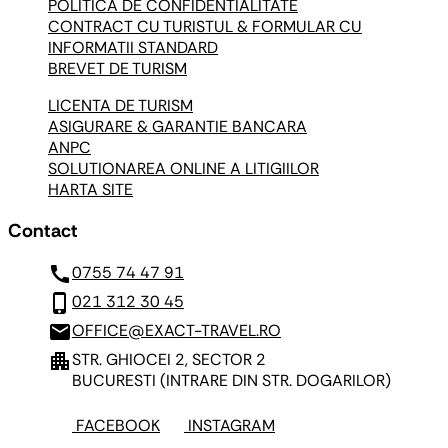
POLITICA DE CONFIDENTIALITATE
CONTRACT CU TURISTUL & FORMULAR CU
INFORMATII STANDARD
BREVET DE TURISM
LICENTA DE TURISM
ASIGURARE & GARANTIE BANCARA
ANPC
SOLUTIONAREA ONLINE A LITIGIILOR
HARTA SITE
Contact
call
0755 74 47 91
phone_iphone
021 312 30 45
mail
OFFICE@EXACT-TRAVEL.RO
apartment
STR. GHIOCEI 2, SECTOR 2
BUCURESTI
(INTRARE DIN STR. DOGARILOR)
FACEBOOK
INSTAGRAM