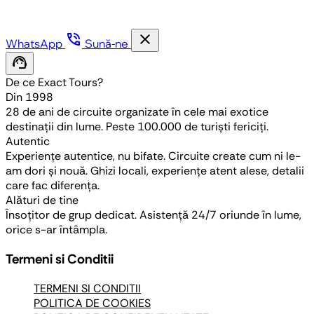
phone_in_talk
close
WhatsApp
Sună-ne
support_agent
De ce Exact Tours?
Din 1998
28 de ani de circuite organizate în cele mai exotice
destinații din lume. Peste 100.000 de turiști fericiți.
Autentic
Experiențe autentice, nu bifate. Circuite create cum ni le-
am dori și nouă. Ghizi locali, experiențe atent alese, detalii
care fac diferența.
Alături de tine
Însoțitor de grup dedicat. Asistență 24/7 oriunde în lume,
orice s-ar întâmpla.
Termeni si Conditii
TERMENI SI CONDITII
POLITICA DE COOKIES