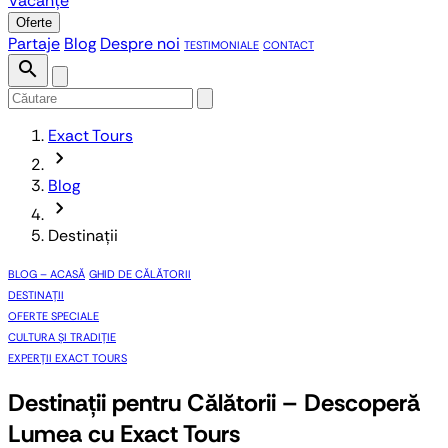
Vacanțe
Oferte
Partaje
Blog
Despre noi
TESTIMONIALE
CONTACT
search
Exact Tours
chevron_forward
Blog
chevron_forward
Destinații
BLOG – ACASĂ
GHID DE CĂLĂTORII
DESTINAȚII
OFERTE SPECIALE
CULTURA ȘI TRADIȚIE
EXPERȚII EXACT TOURS
Destinații pentru Călătorii – Descoperă
Lumea cu Exact Tours