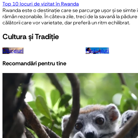
Top 10 locuri de vizitat în Rwanda
Rwanda este o destinație care se parcurge ușor și se simte in
rămân rezonabile. În câteva zile, treci de la savană la pădure
călătorii care vor varietate, dar preferă un ritm echilibrat.
Cultura și Tradiție
Obiceiuri
Festivaluri
Recomandări pentru tine