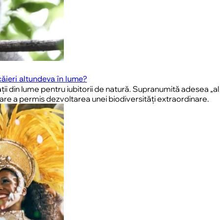
căieri altundeva în lume?
 din lume pentru iubitorii de natură. Supranumită adesea „al o
lare a permis dezvoltarea unei biodiversități extraordinare.