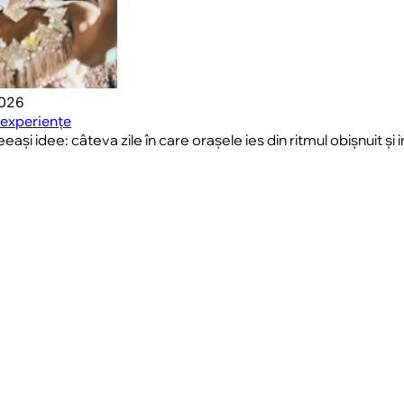
2026
 experiențe
ași idee: câteva zile în care orașele ies din ritmul obișnuit și i