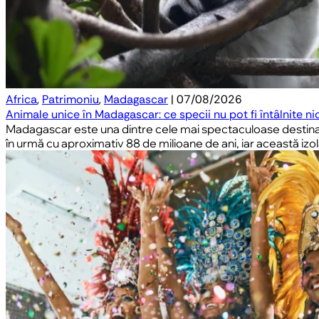
Africa
,
Patrimoniu
,
Madagascar
| 07/08/2026
Animale unice în Madagascar: ce specii nu pot fi întâlnite ni
Madagascar este una dintre cele mai spectaculoase destinații
în urmă cu aproximativ 88 de milioane de ani, iar această izo