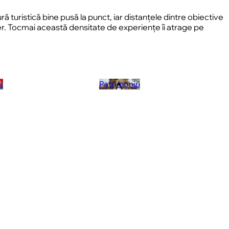
 turistică bine pusă la punct, iar distanțele dintre obiective
nsfer. Tocmai această densitate de experiențe îi atrage pe
i
Patrimoniu