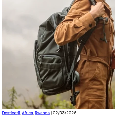
Destinații
,
Africa
,
Rwanda
| 02/03/2026