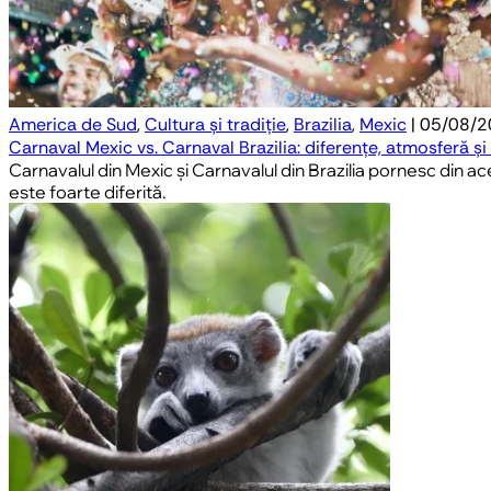
America de Sud
,
Cultura și tradiție
,
Brazilia
,
Mexic
| 05/08/
Carnaval Mexic vs. Carnaval Brazilia: diferențe, atmosferă și
Carnavalul din Mexic și Carnavalul din Brazilia pornesc din acee
este foarte diferită.