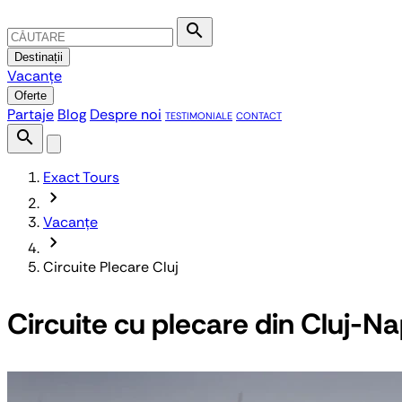
search
Destinații
Vacanțe
Oferte
Partaje
Blog
Despre noi
TESTIMONIALE
CONTACT
search
Exact Tours
chevron_forward
Vacanțe
chevron_forward
Circuite Plecare Cluj
Circuite cu plecare din Cluj-N