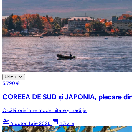
Ultimul loc
3.790 €
COREEA DE SUD și JAPONIA, plecare din
O călătorie între modernitate și tradiție
flight_takeoff
date_range
4 octombrie 2026
13 zile