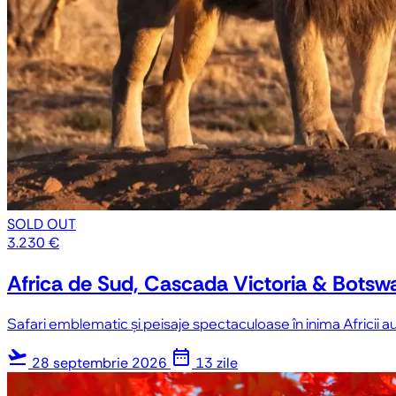
SOLD OUT
3.230 €
Africa de Sud, Cascada Victoria & Botswan
Safari emblematic și peisaje spectaculoase în inima Africii au
flight_takeoff
date_range
28 septembrie 2026
13 zile