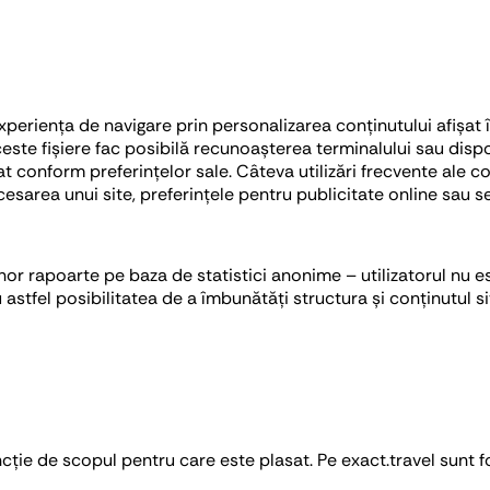
eriența de navigare prin personalizarea conținutului afișat î
ceste fișiere fac posibilă recunoașterea terminalului sau dispo
 conform preferințelor sale. Câteva utilizări frecvente ale co
accesarea unui site, preferințele pentru publicitate online sau
or rapoarte pe baza de statistici anonime – utilizatorul nu est
 astfel posibilitatea de a îmbunătăți structura și conținutul si
ncție de scopul pentru care este plasat. Pe exact.travel sunt fo