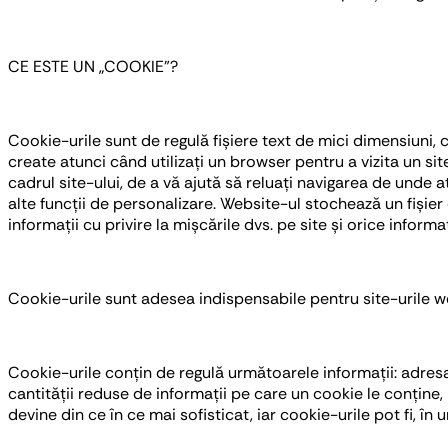
CE ESTE UN „COOKIE”?
Cookie-urile sunt de regulă fișiere text de mici dimensiuni, 
create atunci când utilizați un browser pentru a vizita un si
cadrul site-ului, de a vă ajută să reluați navigarea de unde a
alte funcții de personalizare. Website-ul stochează un fișier
informații cu privire la mișcările dvs. pe site și orice inform
Cookie-urile sunt adesea indispensabile pentru site-urile we
Cookie-urile conțin de regulă următoarele informații: adresa
cantității reduse de informații pe care un cookie le conține,
devine din ce în ce mai sofisticat, iar cookie-urile pot fi, în 