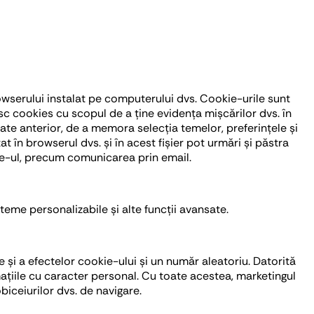
rowserului instalat pe computerului dvs. Cookie-urile sunt
esc cookies cu scopul de a ține evidența mișcărilor dvs. în
izate anterior, de a memora selecția temelor, preferințele și
 în browserul dvs. și în acest fișier pot urmări și păstra
 site-ul, precum comunicarea prin email.
teme personalizabile și alte funcții avansate.
 și a efectelor cookie-ului și un număr aleatoriu. Datorită
rmațiile cu caracter personal. Cu toate acestea, marketingul
obiceiurilor dvs. de navigare.