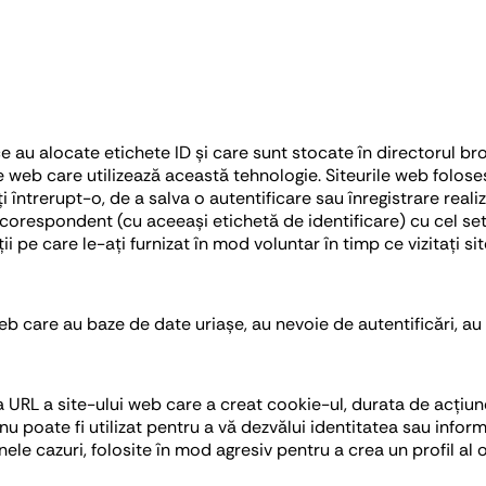
ce au alocate etichete ID și care sunt stocate în directorul b
te web care utilizează această tehnologie. Siteurile web folos
ți întrerupt-o, de a salva o autentificare sau înregistrare real
 corespondent (cu aceeași etichetă de identificare) cu cel setat
ații pe care le-ați furnizat în mod voluntar în timp ce vizitați
b care au baze de date uriașe, au nevoie de autentificări, au 
 URL a site-ului web care a creat cookie-ul, durata de acțiune
 nu poate fi utilizat pentru a vă dezvălui identitatea sau info
unele cazuri, folosite în mod agresiv pentru a crea un profil al 