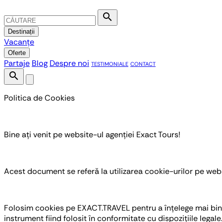
search
Destinații
Vacanțe
Oferte
Partaje
Blog
Despre noi
TESTIMONIALE
CONTACT
search
Politica de Cookies
Bine ați venit pe website-ul agenției Exact Tours!
Acest document se referă la utilizarea cookie-urilor pe web
Folosim cookies pe EXACT.TRAVEL pentru a înțelege mai bine 
instrument fiind folosit în conformitate cu dispozițiile legale