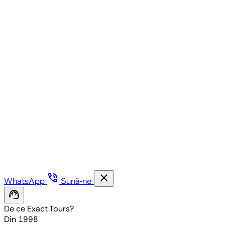
phone_in_talk
close
WhatsApp
Sună-ne
support_agent
De ce Exact Tours?
Din 1998