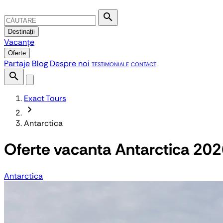
search
Destinații
Vacanțe
Oferte
Partaje
Blog
Despre noi
TESTIMONIALE
CONTACT
search
Exact Tours
chevron_forward
Antarctica
Oferte vacanta Antarctica 20
Antarctica