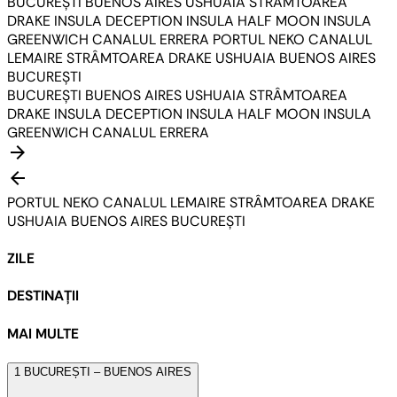
BUCUREȘTI
BUENOS AIRES
USHUAIA
STRÂMTOAREA
DRAKE
INSULA DECEPTION
INSULA HALF MOON
INSULA
GREENWICH
CANALUL ERRERA
PORTUL NEKO
CANALUL
LEMAIRE
STRÂMTOAREA DRAKE
USHUAIA
BUENOS AIRES
BUCUREȘTI
BUCUREȘTI
BUENOS AIRES
USHUAIA
STRÂMTOAREA
DRAKE
INSULA DECEPTION
INSULA HALF MOON
INSULA
GREENWICH
CANALUL ERRERA
arrow_forward
arrow_back
PORTUL NEKO
CANALUL LEMAIRE
STRÂMTOAREA DRAKE
USHUAIA
BUENOS AIRES
BUCUREȘTI
ZILE
DESTINAȚII
MAI MULTE
1
BUCUREȘTI – BUENOS AIRES