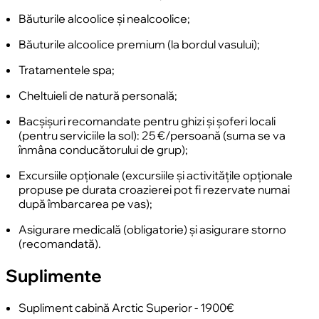
Băuturile alcoolice și nealcoolice;
Băuturile alcoolice premium (la bordul vasului);
Tratamentele spa;
Cheltuieli de natură personală;
Bacșișuri recomandate pentru ghizi și șoferi locali
(pentru serviciile la sol): 25 €/persoană (suma se va
înmâna conducătorului de grup);
Excursiile opționale (excursiile și activitățile opționale
propuse pe durata croazierei pot fi rezervate numai
după îmbarcarea pe vas);
Asigurare medicală (obligatorie) și asigurare storno
(recomandată).
Suplimente
Supliment cabină Arctic Superior - 1900€