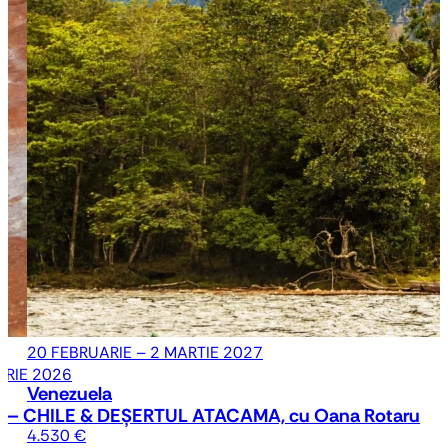
 cu Oana Rotaru
20 FEBRUARIE – 2 MARTIE 2027
BRIE 2026
Venezuela
 – CHILE & DEȘERTUL ATACAMA, cu Oana Rotaru
4.530 €