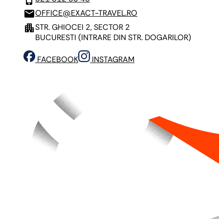
mail
OFFICE@EXACT-TRAVEL.RO
apartment
STR. GHIOCEI 2, SECTOR 2
BUCURESTI
(INTRARE DIN STR. DOGARILOR)
FACEBOOK
INSTAGRAM