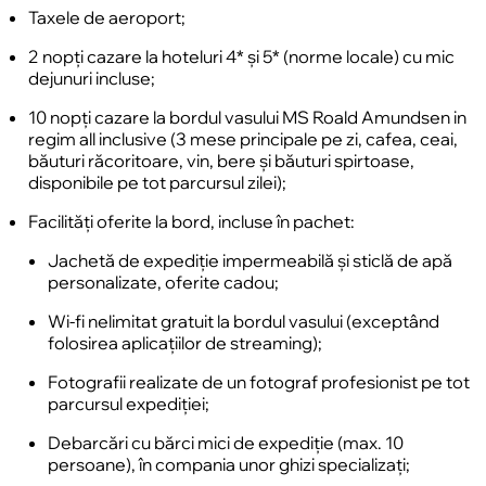
Taxele de aeroport;
2 nopți cazare la hoteluri 4* și 5* (norme locale) cu mic
dejunuri incluse;
10 nopți cazare la bordul vasului MS Roald Amundsen in
regim all inclusive (3 mese principale pe zi, cafea, ceai,
băuturi răcoritoare, vin, bere și băuturi spirtoase,
disponibile pe tot parcursul zilei);
Facilități oferite la bord, incluse în pachet:
Jachetă de expediție impermeabilă și sticlă de apă
personalizate, oferite cadou;
Wi-fi nelimitat gratuit la bordul vasului (exceptând
folosirea aplicațiilor de streaming);
Fotografii realizate de un fotograf profesionist pe tot
parcursul expediției;
Debarcări cu bărci mici de expediție (max. 10
persoane), în compania unor ghizi specializați;