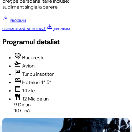
preț pe persoană, taxe incluse;
supliment single la cerere
download
PROGRAM
download
CONTACTEAZĂ-NE
REZERVĂ
PROGRAM
Programul detaliat
multiple_airports
București
flight_takeoff
Avion
tour
Tur cu însoțitor
bed
Hoteluri 4*,5*
date_range
14 zile
restaurant
12 Mic dejun
9 Dejun
10 Cină