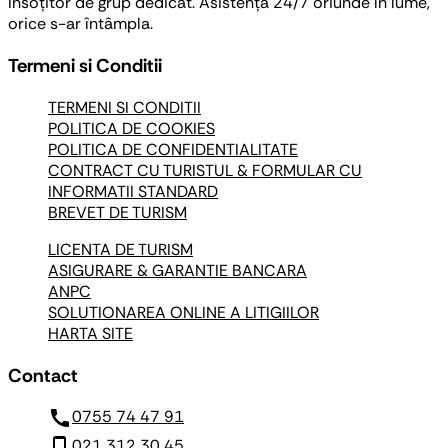
Însoțitor de grup dedicat. Asistență 24/7 oriunde în lume,
orice s-ar întâmpla.
Termeni si Conditii
TERMENI SI CONDITII
POLITICA DE COOKIES
POLITICA DE CONFIDENTIALITATE
CONTRACT CU TURISTUL & FORMULAR CU
INFORMATII STANDARD
BREVET DE TURISM
LICENTA DE TURISM
ASIGURARE & GARANTIE BANCARA
ANPC
SOLUTIONAREA ONLINE A LITIGIILOR
HARTA SITE
Contact
call
0755 74 47 91
phone_iphone
021 312 30 45