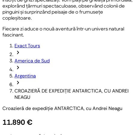
explorând țărmuri spectaculoase, observând colonii de
pinguini și surprinzând peisaje de o frumusețe
copleșitoare.
Fiecare zi aduce o nouă aventură într-un univers natural
fascinant.
Exact Tours
chevron_forward
America de Sud
chevron_forward
Argentina
chevron_forward
CROAZIERĂ DE EXPEDIȚIE ANTARCTICA, CU ANDREI
NEAGU
Croazieră de expediție ANTARCTICA, cu Andrei Neagu
11.890 €