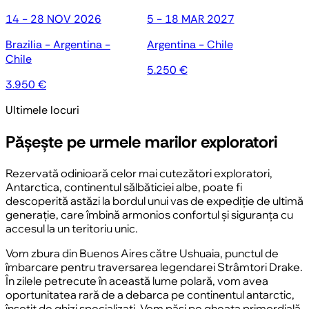
14 - 28 NOV 2026
5 - 18 MAR 2027
Brazilia - Argentina -
Argentina - Chile
Chile
5.250 €
3.950 €
Ultimele locuri
Pășește pe urmele marilor exploratori
Rezervată odinioară celor mai cutezători exploratori,
Antarctica
, continentul sălbăticiei albe, poate fi
descoperită astăzi la bordul unui vas de expediție de ultimă
generație, care îmbină armonios confortul și siguranța cu
accesul la un teritoriu unic.
Vom zbura din
Buenos Aires
către
Ushuaia
, punctul de
îmbarcare pentru traversarea legendarei
Strâmtori Drake
.
În zilele petrecute în această lume polară, vom avea
oportunitatea rară de a debarca pe
continentul antarctic
,
însoțit de ghizi specializați. Vom păși pe gheața primordială,