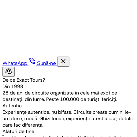
phone_in_talk
close
WhatsApp
Sună-ne
support_agent
De ce Exact Tours?
Din 1998
28 de ani de circuite organizate în cele mai exotice
destinații din lume. Peste 100.000 de turiști fericiți.
Autentic
Experiențe autentice, nu bifate. Circuite create cum ni le-
am dori și nouă. Ghizi locali, experiențe atent alese, detalii
care fac diferența.
Alături de tine