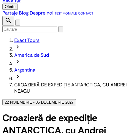
Vacanțe
Oferte
Partaje
Blog
Despre noi
TESTIMONIALE
CONTACT
search
Exact Tours
chevron_forward
America de Sud
chevron_forward
Argentina
chevron_forward
CROAZIERĂ DE EXPEDIȚIE ANTARCTICA, CU ANDREI
NEAGU
22 NOIEMBRIE - 05 DECEMBRIE 2027
Croazieră de expediție
ANTARCTICA, cu Andrei