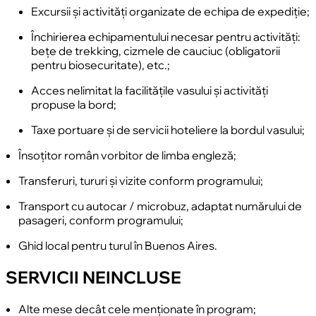
Excursii și activități organizate de echipa de expediție;
Închirierea echipamentului necesar pentru activități:
bețe de trekking, cizmele de cauciuc (obligatorii
pentru biosecuritate), etc.;
Acces nelimitat la facilitățile vasului și activități
propuse la bord;
Taxe portuare și de servicii hoteliere la bordul vasului;
Însoțitor român vorbitor de limba engleză;
Transferuri, tururi și vizite conform programului;
Transport cu autocar / microbuz, adaptat numărului de
pasageri, conform programului;
Ghid local pentru turul în Buenos Aires.
SERVICII NEINCLUSE
Alte mese decât cele menționate în program;