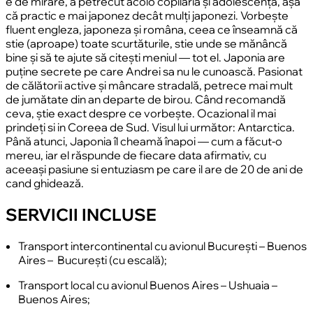
e de mirare, a petrecut acolo copilăria și adolescența, așa
că practic e mai japonez decât mulți japonezi. Vorbește
fluent engleza, japoneza și româna, ceea ce înseamnă că
stie (aproape) toate scurtăturile, stie unde se mănâncă
bine și să te ajute să citești meniul — tot el. Japonia are
puține secrete pe care Andrei sa nu le cunoască. Pasionat
de călătorii active și mâncare stradală, petrece mai mult
de jumătate din an departe de birou. Când recomandă
ceva, știe exact despre ce vorbește. Ocazional il mai
prindeți si in Coreea de Sud. Visul lui următor: Antarctica.
Până atunci, Japonia îl cheamă înapoi — cum a făcut-o
mereu, iar el răspunde de fiecare data afirmativ, cu
aceeași pasiune si entuziasm pe care il are de 20 de ani de
cand ghidează.
SERVICII INCLUSE
Transport intercontinental cu avionul București – Buenos
Aires – București (cu escală);
Transport local cu avionul Buenos Aires – Ushuaia –
Buenos Aires;