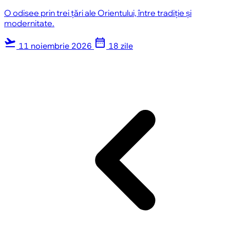
O odisee prin trei țări ale Orientului, între tradiție și
modernitate.
flight_takeoff
date_range
11 noiembrie 2026
18 zile