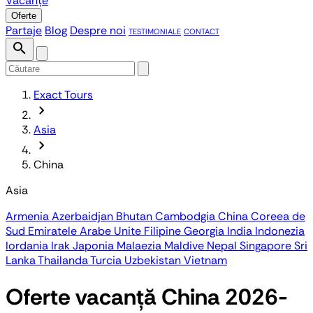
Vacanțe
Oferte
Partaje
Blog
Despre noi
TESTIMONIALE
CONTACT
search
Exact Tours
chevron_forward
Asia
chevron_forward
China
Asia
Armenia
Azerbaidjan
Bhutan
Cambodgia
China
Coreea de
Sud
Emiratele Arabe Unite
Filipine
Georgia
India
Indonezia
Iordania
Irak
Japonia
Malaezia
Maldive
Nepal
Singapore
Sri
Lanka
Thailanda
Turcia
Uzbekistan
Vietnam
Oferte vacanță China 2026-