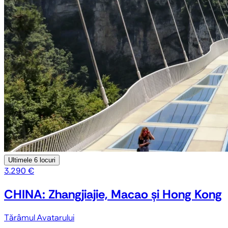
Ultimele
6 locuri
3.290 €
CHINA: Zhangjiajie, Macao și Hong Kong
Tărâmul Avatarului