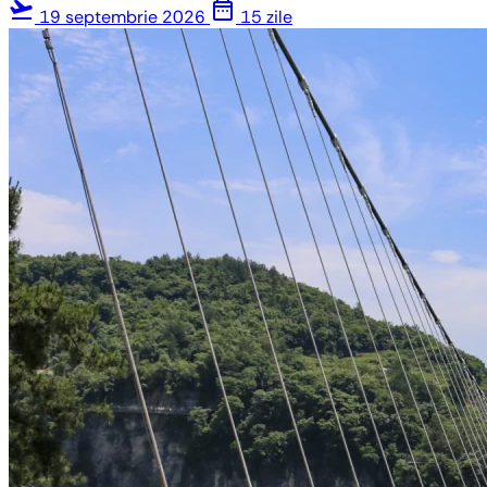
flight_takeoff
date_range
19 septembrie 2026
15 zile