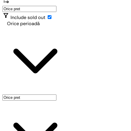
page_info
filter_alt
Include sold out
Orice perioadă