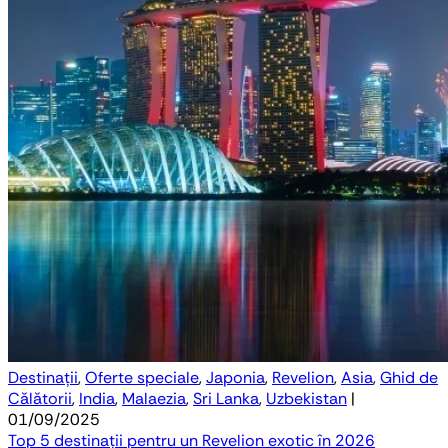
Destinații
,
Oferte speciale
,
Japonia
,
Revelion
,
Asia
,
Ghid de
Călătorii
,
India
,
Malaezia
,
Sri Lanka
,
Uzbekistan
|
01/09/2025
Top 5 destinații pentru un Revelion exotic în 2026