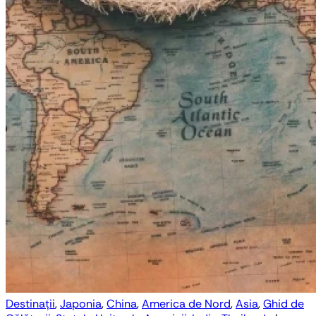
Destinații
,
Japonia
,
China
,
America de Nord
,
Asia
,
Ghid de