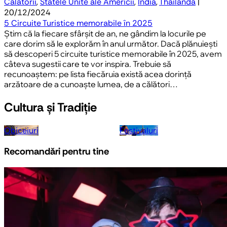
Călătorii
,
Statele Unite ale Americii
,
India
,
Thailanda
|
20/12/2024
5 Circuite Turistice memorabile în 2025
Știm că la fiecare sfârșit de an, ne gândim la locurile pe
care dorim să le explorăm în anul următor. Dacă plănuiești
să descoperi 5 circuite turistice memorabile în 2025, avem
câteva sugestii care te vor inspira. Trebuie să
recunoaștem: pe lista fiecăruia există acea dorință
arzătoare de a cunoaște lumea, de a călători…
Cultura și Tradiție
Obiceiuri
Festivaluri
Recomandări pentru tine