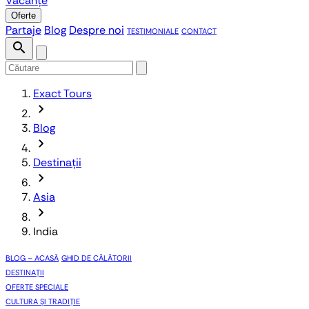
Vacanțe
Oferte
Partaje
Blog
Despre noi
TESTIMONIALE
CONTACT
search
Exact Tours
chevron_forward
Blog
chevron_forward
Destinații
chevron_forward
Asia
chevron_forward
India
BLOG – ACASĂ
GHID DE CĂLĂTORII
DESTINAȚII
OFERTE SPECIALE
CULTURA ȘI TRADIȚIE