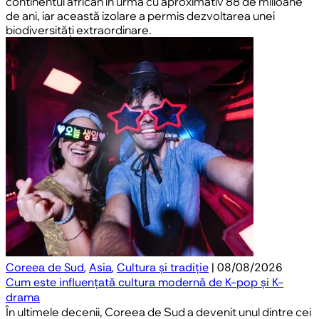
continentul african în urmă cu aproximativ 88 de milioane
de ani, iar această izolare a permis dezvoltarea unei
biodiversități extraordinare.
Coreea de Sud
,
Asia
,
Cultura și tradiție
| 08/08/2026
Cum este influențată cultura modernă de K-pop și K-
drama
În ultimele decenii, Coreea de Sud a devenit unul dintre cei