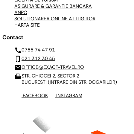
ASIGURARE & GARANTIE BANCARA
ANPC
SOLUTIONAREA ONLINE A LITIGIILOR
HARTA SITE
Contact
call
0755 74 47 91
phone_iphone
021 312 30 45
mail
OFFICE@EXACT-TRAVEL.RO
apartment
STR. GHIOCEI 2, SECTOR 2
BUCURESTI
(INTRARE DIN STR. DOGARILOR)
FACEBOOK
INSTAGRAM