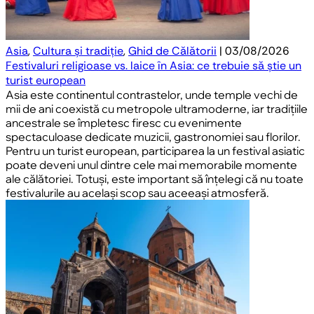
Asia
,
Cultura și tradiție
,
Ghid de Călătorii
| 03/08/2026
Festivaluri religioase vs. laice în Asia: ce trebuie să știe un
turist european
Asia este continentul contrastelor, unde temple vechi de
mii de ani coexistă cu metropole ultramoderne, iar tradițiile
ancestrale se împletesc firesc cu evenimente
spectaculoase dedicate muzicii, gastronomiei sau florilor.
Pentru un turist european, participarea la un festival asiatic
poate deveni unul dintre cele mai memorabile momente
ale călătoriei. Totuși, este important să înțelegi că nu toate
festivalurile au același scop sau aceeași atmosferă.