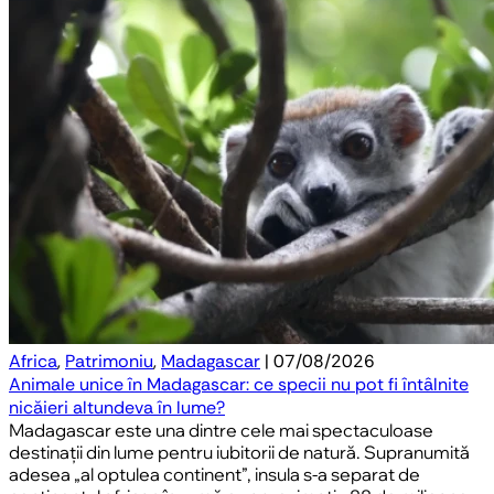
Africa
,
Patrimoniu
,
Madagascar
| 07/08/2026
Animale unice în Madagascar: ce specii nu pot fi întâlnite
nicăieri altundeva în lume?
Madagascar este una dintre cele mai spectaculoase
destinații din lume pentru iubitorii de natură. Supranumită
adesea „al optulea continent”, insula s-a separat de