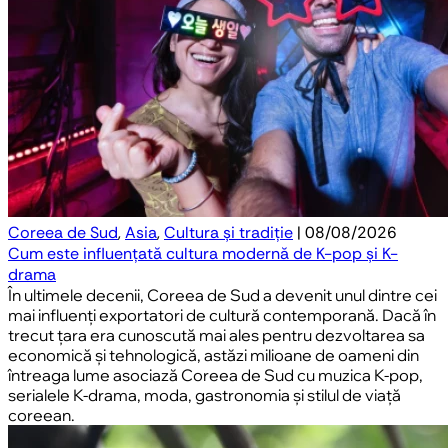
Coreea de Sud
,
Asia
,
Cultura și tradiție
| 08/08/2026
Cum este influențată cultura modernă de K-pop și K-
drama
În ultimele decenii, Coreea de Sud a devenit unul dintre cei
mai influenți exportatori de cultură contemporană. Dacă în
trecut țara era cunoscută mai ales pentru dezvoltarea sa
economică și tehnologică, astăzi milioane de oameni din
întreaga lume asociază Coreea de Sud cu muzica K-pop,
serialele K-drama, moda, gastronomia și stilul de viață
coreean.