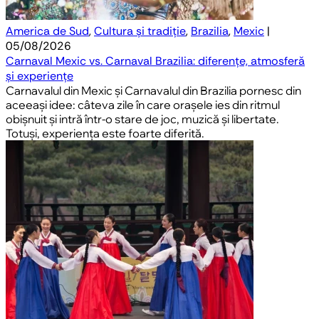
America de Sud
,
Cultura și tradiție
,
Brazilia
,
Mexic
|
05/08/2026
Carnaval Mexic vs. Carnaval Brazilia: diferențe, atmosferă
și experiențe
Carnavalul din Mexic și Carnavalul din Brazilia pornesc din
aceeași idee: câteva zile în care orașele ies din ritmul
obișnuit și intră într-o stare de joc, muzică și libertate.
Totuși, experiența este foarte diferită.