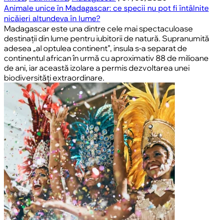
Animale unice în Madagascar: ce specii nu pot fi întâlnite
nicăieri altundeva în lume?
Madagascar este una dintre cele mai spectaculoase
destinații din lume pentru iubitorii de natură. Supranumită
adesea „al optulea continent”, insula s-a separat de
continentul african în urmă cu aproximativ 88 de milioane
de ani, iar această izolare a permis dezvoltarea unei
biodiversități extraordinare.