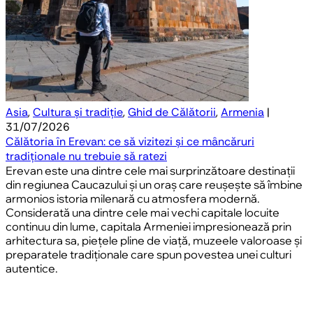
Asia
,
Cultura și tradiție
,
Ghid de Călătorii
,
Armenia
|
31/07/2026
Călătoria în Erevan: ce să vizitezi și ce mâncăruri
tradiționale nu trebuie să ratezi
Erevan este una dintre cele mai surprinzătoare destinații
din regiunea Caucazului și un oraș care reușește să îmbine
armonios istoria milenară cu atmosfera modernă.
Considerată una dintre cele mai vechi capitale locuite
continuu din lume, capitala Armeniei impresionează prin
arhitectura sa, piețele pline de viață, muzeele valoroase și
preparatele tradiționale care spun povestea unei culturi
autentice.