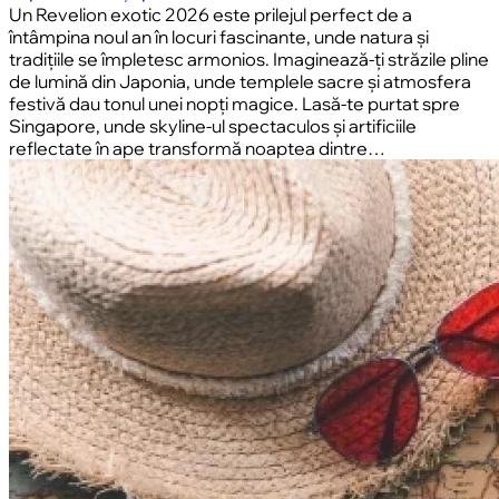
Un Revelion exotic 2026 este prilejul perfect de a
întâmpina noul an în locuri fascinante, unde natura și
tradițiile se împletesc armonios. Imaginează-ți străzile pline
de lumină din Japonia, unde templele sacre și atmosfera
festivă dau tonul unei nopți magice. Lasă-te purtat spre
Singapore, unde skyline-ul spectaculos și artificiile
reflectate în ape transformă noaptea dintre…