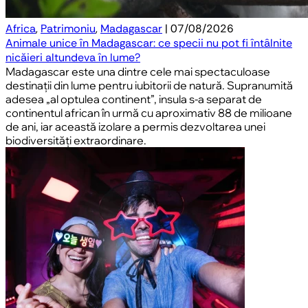
Africa
,
Patrimoniu
,
Madagascar
| 07/08/2026
Animale unice în Madagascar: ce specii nu pot fi întâlnite
nicăieri altundeva în lume?
Madagascar este una dintre cele mai spectaculoase
destinații din lume pentru iubitorii de natură. Supranumită
adesea „al optulea continent”, insula s-a separat de
continentul african în urmă cu aproximativ 88 de milioane
de ani, iar această izolare a permis dezvoltarea unei
biodiversități extraordinare.