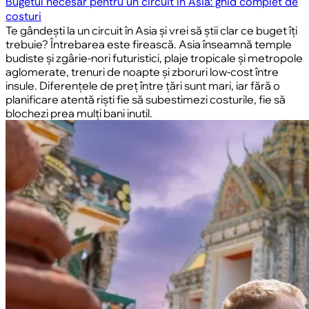
Bugetul necesar pentru un circuit în Asia: ghid complet de
costuri
Te gândești la un circuit în Asia și vrei să știi clar ce buget îți
trebuie? Întrebarea este firească. Asia înseamnă temple
budiste și zgârie-nori futuristici, plaje tropicale și metropole
aglomerate, trenuri de noapte și zboruri low-cost între
insule. Diferențele de preț între țări sunt mari, iar fără o
planificare atentă riști fie să subestimezi costurile, fie să
blochezi prea mulți bani inutil.