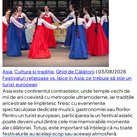
Asia
,
Cultura și tradiție
,
Ghid de Călătorii
| 03/08/2026
Festivaluri religioase vs. laice în Asia: ce trebuie să știe un
turist european
Asia este continentul contrastelor, unde temple vechi de
mii de ani coexistă cu metropole ultramoderne, iar tradițiile
ancestrale se împletesc firesc cu evenimente
spectaculoase dedicate muzicii, gastronomiei sau florilor.
Pentru un turist european, participarea la un festival asiatic
poate deveni unul dintre cele mai memorabile momente
ale călătoriei. Totuși, este important să înțelegi că nu toate
festivalurile au același scop sau aceeași atmosferă.