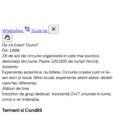
phone_in_talk
close
WhatsApp
Sună-ne
support_agent
De ce Exact Tours?
Din 1998
28 de ani de circuite organizate în cele mai exotice
destinații din lume. Peste 100.000 de turiști fericiți.
Autentic
Experiențe autentice, nu bifate. Circuite create cum ni le-
am dori și nouă. Ghizi locali, experiențe atent alese, detalii
care fac diferența.
Alături de tine
Însoțitor de grup dedicat. Asistență 24/7 oriunde în lume,
orice s-ar întâmpla.
Termeni si Conditii