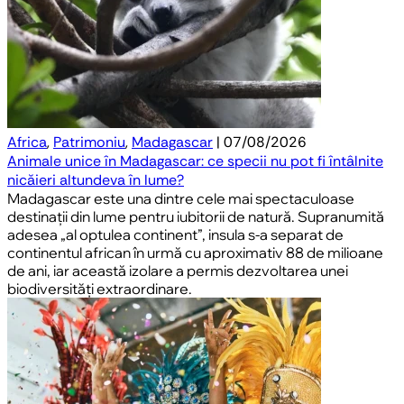
Africa
,
Patrimoniu
,
Madagascar
| 07/08/2026
Animale unice în Madagascar: ce specii nu pot fi întâlnite
nicăieri altundeva în lume?
Madagascar este una dintre cele mai spectaculoase
destinații din lume pentru iubitorii de natură. Supranumită
adesea „al optulea continent”, insula s-a separat de
continentul african în urmă cu aproximativ 88 de milioane
de ani, iar această izolare a permis dezvoltarea unei
biodiversități extraordinare.