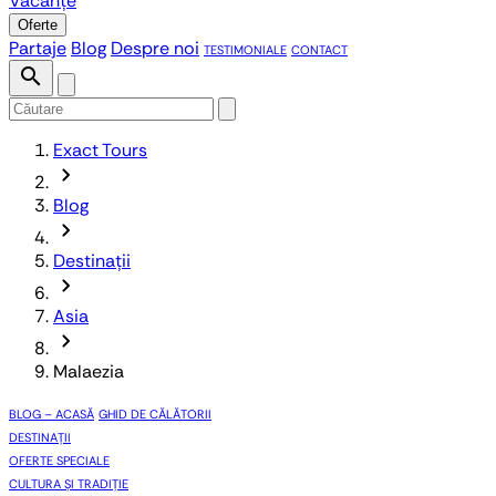
Vacanțe
Oferte
Partaje
Blog
Despre noi
TESTIMONIALE
CONTACT
search
Exact Tours
chevron_forward
Blog
chevron_forward
Destinații
chevron_forward
Asia
chevron_forward
Malaezia
BLOG – ACASĂ
GHID DE CĂLĂTORII
DESTINAȚII
OFERTE SPECIALE
CULTURA ȘI TRADIȚIE