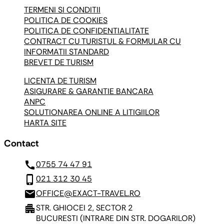
TERMENI SI CONDITII
POLITICA DE COOKIES
POLITICA DE CONFIDENTIALITATE
CONTRACT CU TURISTUL & FORMULAR CU
INFORMATII STANDARD
BREVET DE TURISM
LICENTA DE TURISM
ASIGURARE & GARANTIE BANCARA
ANPC
SOLUTIONAREA ONLINE A LITIGIILOR
HARTA SITE
Contact
call
0755 74 47 91
phone_iphone
021 312 30 45
mail
OFFICE@EXACT-TRAVEL.RO
apartment
STR. GHIOCEI 2, SECTOR 2
BUCURESTI
(INTRARE DIN STR. DOGARILOR)