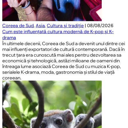
Coreea de Sud
,
Asia
,
Cultura și tradiție
| 08/08/2026
Cum este influențată cultura modernă de K-pop și K-
drama
În ultimele decenii, Coreea de Sud a devenit unul dintre cei
mai influenți exportatori de cultură contemporană. Dacă în
trecut țara era cunoscută mai ales pentru dezvoltarea sa
economică și tehnologică, astăzi milioane de oameni din
întreaga lume asociază Coreea de Sud cu muzica K-pop,
serialele K-drama, moda, gastronomia și stilul de viață
coreean.