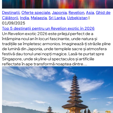
Destinații
,
Oferte speciale
,
Japonia
,
Revelion
,
Asia
,
Ghid de
Călătorii
,
India
,
Malaezia
,
Sri Lanka
,
Uzbekistan
|
01/09/2025
Top 5 destinații pentru un Revelion exotic în 2026
Un Revelion exotic 2026 este prilejul perfect de a
întâmpina noul an în locuri fascinante, unde natura și
tradițiile se împletesc armonios. Imaginează-ți străzile pline
de lumină din Japonia, unde templele sacre și atmosfera
festivă dau tonul unei nopți magice. Lasă-te purtat spre
Singapore, unde skyline-ul spectaculos și artificiile
reflectate în ape transformă noaptea dintre…