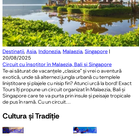
Destinații
,
Asia
,
Indonezia
,
Malaezia
,
Singapore
|
20/08/2025
Circuit cu însoțitor în Malaezia, Bali și Singapore
Te-ai săturat de vacanțele „clasice” și vrei o aventură
exotică, unde să alternezi jungla urbană cu templele
liniștitoare și plajele cu nisip fin? Atunci urcă la bord! Exact
Tours îți propune un circuit organizat în Malaezia, Bali și
Singapore care te va purta prin insule și peisaje tropicale
de pus în ramă. Cu un circuit…
Cultura și Tradiție
Obiceiuri
Festivaluri