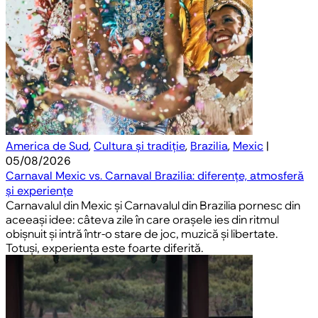
America de Sud
,
Cultura și tradiție
,
Brazilia
,
Mexic
|
05/08/2026
Carnaval Mexic vs. Carnaval Brazilia: diferențe, atmosferă
și experiențe
Carnavalul din Mexic și Carnavalul din Brazilia pornesc din
aceeași idee: câteva zile în care orașele ies din ritmul
obișnuit și intră într-o stare de joc, muzică și libertate.
Totuși, experiența este foarte diferită.