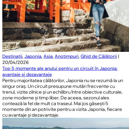
Destinații
,
Japonia
,
Asia
,
Anotimpuri
,
Ghid de Călătorii
|
20/04/2026
Top 5 momente ale anului pentru un circuit în Japonia:
avantaje și dezavantaje
Pentru majoritatea călătorilor, Japonia nu se rezumă la un
singur oraș. Un circuit presupune mutări frecvente cu
trenul, vizite zilnice și un echilibru între obiective culturale,
zone moderne și timp liber. De aceea, sezonul ales
contează la fel de mult ca traseul. Mai jos găsești 5
momente din an potrivite pentru a vizita Japonia, fiecare
cu avantaje și dezavantaje.