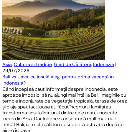
Asia
,
Cultura și tradiție
,
Ghid de Călătorii
,
Indonezia
|
29/07/2026
Bali vs. Java: ce insulă alegi pentru prima vacanță în
Indonezia?
Când începi să cauți informații despre Indonezia, este
aproape imposibil să nu ajungi mai întâi la Bali. Imaginile cu
temple înconjurate de vegetație tropicală, terase de orez
și plaje spectaculoase au făcut înconjurul lumii și au
transformat insula într-unul dintre cele mai cunoscute
locuri din Asia. Dar Indonezia înseamnă mult mai mult
decât Bali, iar mulți călători descoperă asta abia după ce
ajung în Java.