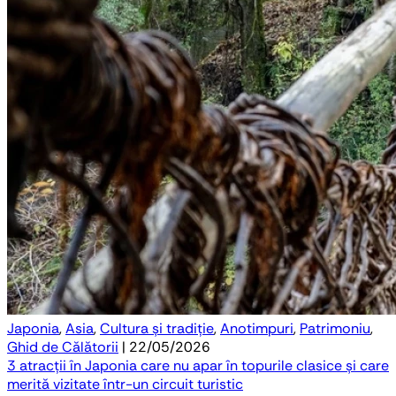
Japonia
,
Asia
,
Cultura și tradiție
,
Anotimpuri
,
Patrimoniu
,
Ghid de Călătorii
| 22/05/2026
3 atracții în Japonia care nu apar în topurile clasice și care
merită vizitate într-un circuit turistic