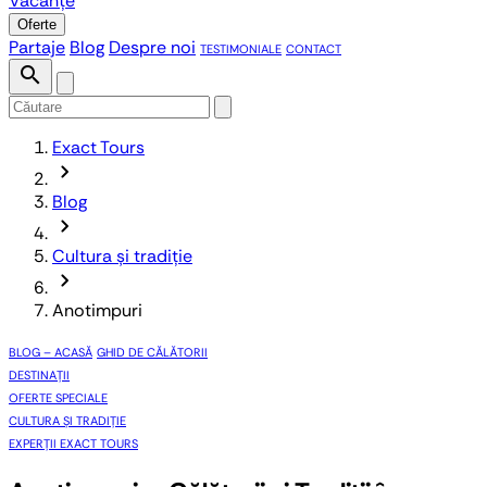
Vacanțe
Oferte
Partaje
Blog
Despre noi
TESTIMONIALE
CONTACT
search
Exact Tours
chevron_forward
Blog
chevron_forward
Cultura și tradiție
chevron_forward
Anotimpuri
BLOG – ACASĂ
GHID DE CĂLĂTORII
DESTINAȚII
OFERTE SPECIALE
CULTURA ȘI TRADIȚIE
EXPERȚII EXACT TOURS