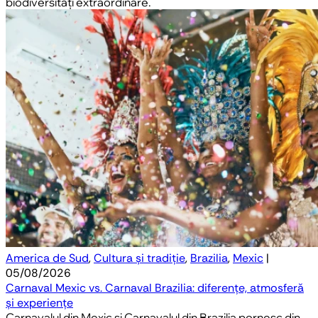
biodiversități extraordinare.
America de Sud
,
Cultura și tradiție
,
Brazilia
,
Mexic
|
05/08/2026
Carnaval Mexic vs. Carnaval Brazilia: diferențe, atmosferă
și experiențe
Carnavalul din Mexic și Carnavalul din Brazilia pornesc din