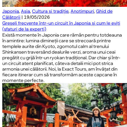
Japonia
,
Asia
,
Cultura și tradiție
,
Anotimpuri
,
Ghid de
Călătorii
| 19/05/2026
Greșeli frecvente într-un circuit în Japonia și cum le eviți
(sfaturi de la experți)
Există momente în Japonia care rămân pentru totdeauna
în amintire: lumina dimineții care se strecoară printre
templele aurite din Kyoto, zgomotul calm al trenului
Shinkansen traversând dealurile verzi, aroma unui ceai
pregătit cu grijă într-un ryokan tradițional. Dar chiar și într-
un circuit atent planificat, câteva detalii mici pot strica
armonia unei călătorii. Noi, la Exact Tours, am învățat din
fiecare itinerar cum să transformăm aceste capcane în
momente perfecte.