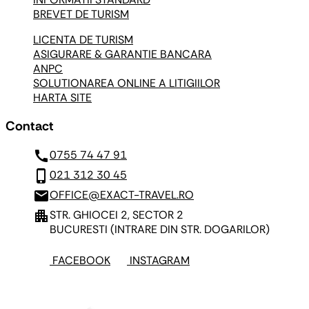
BREVET DE TURISM
LICENTA DE TURISM
ASIGURARE & GARANTIE BANCARA
ANPC
SOLUTIONAREA ONLINE A LITIGIILOR
HARTA SITE
Contact
call
0755 74 47 91
phone_iphone
021 312 30 45
mail
OFFICE@EXACT-TRAVEL.RO
apartment
STR. GHIOCEI 2, SECTOR 2
BUCURESTI
(INTRARE DIN STR. DOGARILOR)
FACEBOOK
INSTAGRAM