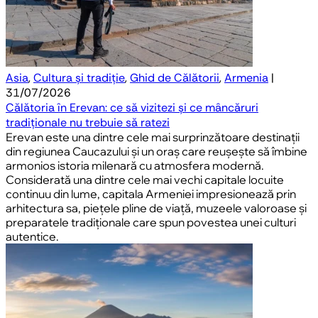
Asia
,
Cultura și tradiție
,
Ghid de Călătorii
,
Armenia
|
31/07/2026
Călătoria în Erevan: ce să vizitezi și ce mâncăruri
tradiționale nu trebuie să ratezi
Erevan este una dintre cele mai surprinzătoare destinații
din regiunea Caucazului și un oraș care reușește să îmbine
armonios istoria milenară cu atmosfera modernă.
Considerată una dintre cele mai vechi capitale locuite
continuu din lume, capitala Armeniei impresionează prin
arhitectura sa, piețele pline de viață, muzeele valoroase și
preparatele tradiționale care spun povestea unei culturi
autentice.