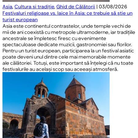
Asia
,
Cultura și tradiție
,
Ghid de Călătorii
| 03/08/2026
Festivaluri religioase vs. laice în Asia: ce trebuie să știe un
turist european
Asia este continentul contrastelor, unde temple vechi de
mii de ani coexistă cu metropole ultramoderne, iar tradițiile
ancestrale se împletesc firesc cu evenimente
spectaculoase dedicate muzicii, gastronomiei sau florilor.
Pentru un turist european, participarea la un festival asiatic
poate deveni unul dintre cele mai memorabile momente
ale călătoriei. Totuși, este important să înțelegi că nu toate
festivalurile au același scop sau aceeași atmosferă.