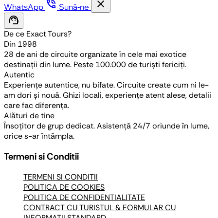
phone_in_talk
close
WhatsApp
Sună-ne
support_agent
De ce Exact Tours?
Din 1998
28 de ani de circuite organizate în cele mai exotice
destinații din lume. Peste 100.000 de turiști fericiți.
Autentic
Experiențe autentice, nu bifate. Circuite create cum ni le-
am dori și nouă. Ghizi locali, experiențe atent alese, detalii
care fac diferența.
Alături de tine
Însoțitor de grup dedicat. Asistență 24/7 oriunde în lume,
orice s-ar întâmpla.
Termeni si Conditii
TERMENI SI CONDITII
POLITICA DE COOKIES
POLITICA DE CONFIDENTIALITATE
CONTRACT CU TURISTUL & FORMULAR CU
INFORMATII STANDARD