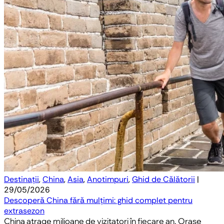
Destinații
,
China
,
Asia
,
Anotimpuri
,
Ghid de Călătorii
|
29/05/2026
Descoperă China fără mulțimi: ghid complet pentru
extrasezon
China atrage milioane de vizitatori în fiecare an. Orașe