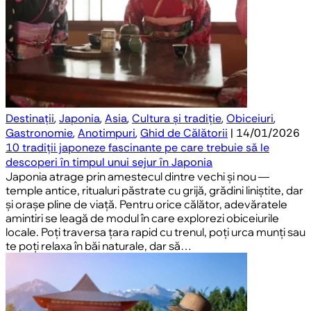
Destinații
,
Japonia
,
Asia
,
Cultura și tradiție
,
Obiceiuri
,
Gastronomie
,
Anotimpuri
,
Ghid de Călătorii
| 14/01/2026
10 tradiții japoneze fascinante pe care trebuie să le
descoperi în timpul unui sejur în Japonia
Japonia atrage prin amestecul dintre vechi și nou —
temple antice, ritualuri păstrate cu grijă, grădini liniștite, dar
și orașe pline de viață. Pentru orice călător, adevăratele
amintiri se leagă de modul în care explorezi obiceiurile
locale. Poți traversa țara rapid cu trenul, poți urca munți sau
te poți relaxa în băi naturale, dar să…