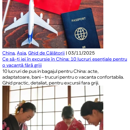
China
,
Asia
,
Ghid de Călătorii
| 03/11/2025
Ce să-ți iei în excursie în China: 10 lucruri esențiale pentru
o vacanță fără griji
10 lucruri de pus in bagajul pentru China: acte,
adaptatoare, bani – trucuri pentru o vacanta confortabila.
Ghid practic, detaliat, pentru excursii fara griji.