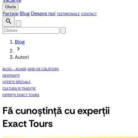
Vacanțe
Oferte
Partaje
Blog
Despre noi
TESTIMONIALE
CONTACT
search
Blog
chevron_forward
Autori
BLOG – ACASĂ
GHID DE CĂLĂTORII
DESTINAȚII
OFERTE SPECIALE
CULTURA ȘI TRADIȚIE
EXPERȚII EXACT TOURS
Fă cunoștință cu experții
Exact Tours