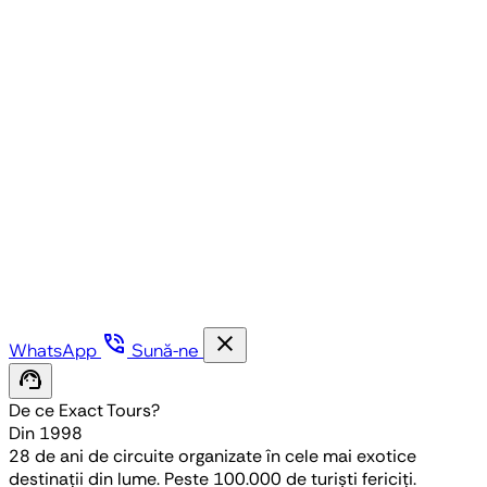
phone_in_talk
close
WhatsApp
Sună-ne
support_agent
De ce Exact Tours?
Din 1998
28 de ani de circuite organizate în cele mai exotice
destinații din lume. Peste 100.000 de turiști fericiți.