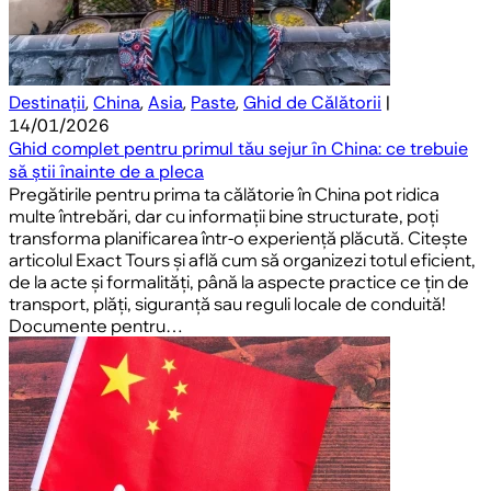
Destinații
,
China
,
Asia
,
Paste
,
Ghid de Călătorii
|
14/01/2026
Ghid complet pentru primul tău sejur în China: ce trebuie
să știi înainte de a pleca
Pregătirile pentru prima ta călătorie în China pot ridica
multe întrebări, dar cu informații bine structurate, poți
transforma planificarea într-o experiență plăcută. Citește
articolul Exact Tours și află cum să organizezi totul eficient,
de la acte și formalități, până la aspecte practice ce țin de
transport, plăți, siguranță sau reguli locale de conduită!
Documente pentru…