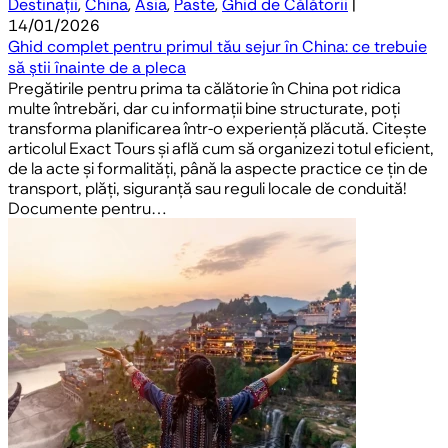
Destinații
,
China
,
Asia
,
Paste
,
Ghid de Călătorii
|
14/01/2026
Ghid complet pentru primul tău sejur în China: ce trebuie
să știi înainte de a pleca
Pregătirile pentru prima ta călătorie în China pot ridica
multe întrebări, dar cu informații bine structurate, poți
transforma planificarea într-o experiență plăcută. Citește
articolul Exact Tours și află cum să organizezi totul eficient,
de la acte și formalități, până la aspecte practice ce țin de
transport, plăți, siguranță sau reguli locale de conduită!
Documente pentru…