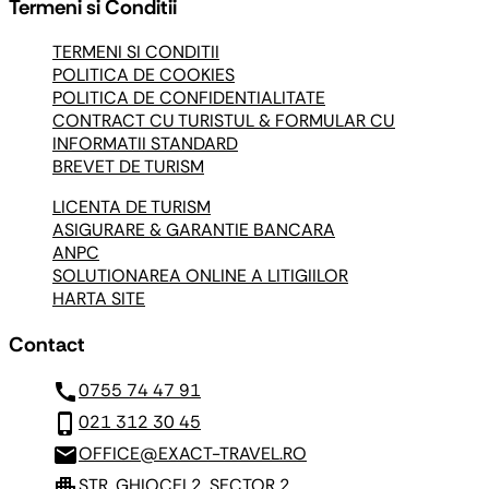
Termeni si Conditii
TERMENI SI CONDITII
POLITICA DE COOKIES
POLITICA DE CONFIDENTIALITATE
CONTRACT CU TURISTUL & FORMULAR CU
INFORMATII STANDARD
BREVET DE TURISM
LICENTA DE TURISM
ASIGURARE & GARANTIE BANCARA
ANPC
SOLUTIONAREA ONLINE A LITIGIILOR
HARTA SITE
Contact
call
0755 74 47 91
phone_iphone
021 312 30 45
mail
OFFICE@EXACT-TRAVEL.RO
apartment
STR. GHIOCEI 2, SECTOR 2