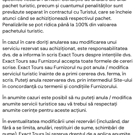
pachet turistic, precum și cuantumul penalităților sunt
prevăzute separat în contractul cu Turistul, care se încheie
atunci când se achiziționează respectivul pachet.
Penalizările se pot ridica până la 100% din valoarea
pachetului turistic.
În cazul în care doriți anularea sau modificarea unui
serviciu rezervat sau achiziționat, este responsabilitatea
dvs. de a informa în scris Exact Tours despre intențiile dvs.
Exact Tours sau Furnizorul accepta toate formele de cereri
scrise. Exact Tours sau Furnizorul nu pot anula / modifica
serviciul turistic înainte de a primi cererea dvs. ferma, în
scris. Puteți anula rezervarea dvs. prin intermediul Site-ului
în concordanță cu termenii și condițiile Furnizorului.
În anumite cazuri este posibil să nu puteți anula / modifica
anumite servicii turistice sau vă trebui să respectați
anumite cerințe pentru aceste acțiuni.
În eventualitatea modificării unei rezervări (incluzând, dar
fără a se limita, anulări, restituiri de sume, schimbări de
nume), Exact Tours își rezerva dreptul de a aplica anumite