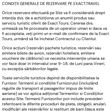
CONDIȚII GENERALE DE REZERVARE PE EXACT.TRAVEL
Orice rezervare efectuată pe Site va fi considerată drept
intenția dvs. de a achiziționa un anumit produs sau
serviciu turistic oferit de Exact Tours. Cererea dvs.
urmează sa fie procesata de un operator uman si daca va
fi acceptata, veți primi un e-mail de confirmare de la Exact
Tours, urmând să fie încheiat Contractul cu Clientul.
Orice acțiuni (rezervări pachete turistice, rezervări sau
emitere bilete de avion, rezervări hoteliere, emitere
vouchere de călătorie) ce necesita intervenție umana se
vor face doar in intervalul orar 9-18, de Luni pana Vineri,
cu excepția sărbătorilor legale.
Toate serviciile turistice depind de disponibilitatea la
Furnizor. Termenii si condițiile Furnizorului (incluzând
regulile de transport al pasagerilor impus de liniile
aeriene) se vor aplica adițional Termenilor si Condițiilor
acestui Site. Termenii Furnizorilor pot include prevederi
referitoare la diferite proceduri de plata, obligații, anulari,
modificări ale rezervărilor si restituiri de bani (daca este