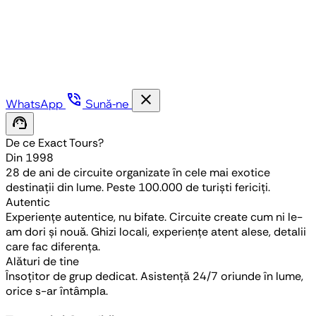
phone_in_talk
close
WhatsApp
Sună-ne
support_agent
De ce Exact Tours?
Din 1998
28 de ani de circuite organizate în cele mai exotice
destinații din lume. Peste 100.000 de turiști fericiți.
Autentic
Experiențe autentice, nu bifate. Circuite create cum ni le-
am dori și nouă. Ghizi locali, experiențe atent alese, detalii
care fac diferența.
Alături de tine
Însoțitor de grup dedicat. Asistență 24/7 oriunde în lume,
orice s-ar întâmpla.