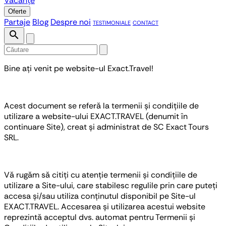
Vacanțe
Oferte
Partaje
Blog
Despre noi
TESTIMONIALE
CONTACT
search
Bine ați venit pe website-ul Exact.Travel!
Acest document se referă la termenii și condițiile de
utilizare a website-ului EXACT.TRAVEL (denumit în
continuare Site), creat și administrat de SC Exact Tours
SRL.
Vă rugăm să citiți cu atenție termenii și condițiile de
utilizare a Site-ului, care stabilesc regulile prin care puteți
accesa și/sau utiliza conținutul disponibil pe Site-ul
EXACT.TRAVEL. Accesarea și utilizarea acestui website
reprezintă acceptul dvs. automat pentru Termenii și