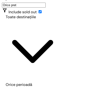
filter_alt
Include sold out
Toate destinațiile
Orice perioadă