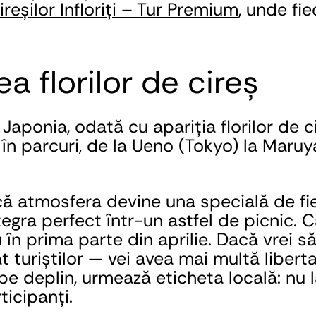
reșilor Infloriți – Tur Premium
, unde fie
a florilor de cireș
Japonia, odată cu apariția florilor de 
 în parcuri, de la Ueno (Tokyo) la Maruy
 că atmosfera devine una specială de fi
tegra perfect într-un astfel de picnic. C
u în prima parte din aprilie. Dacă vrei să
 turiștilor — vei avea mai multă libert
l pe deplin, urmează eticheta locală: nu l
ticipanți. 