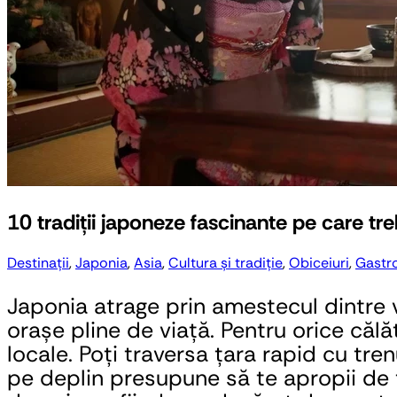
10 tradiții japoneze fascinante pe care tre
Destinații
,
Japonia
,
Asia
,
Cultura și tradiție
,
Obiceiuri
,
Gastr
Japonia atrage prin amestecul dintre vec
orașe pline de viață. Pentru orice călă
locale. Poți traversa țara rapid cu tren
pe deplin presupune să te apropii de tr