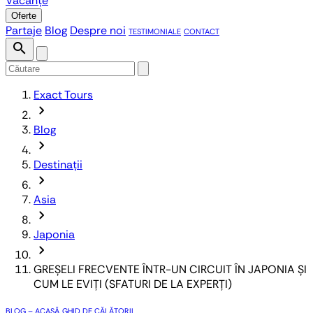
Vacanțe
Oferte
Partaje
Blog
Despre noi
TESTIMONIALE
CONTACT
search
Exact Tours
chevron_forward
Blog
chevron_forward
Destinații
chevron_forward
Asia
chevron_forward
Japonia
chevron_forward
GREȘELI FRECVENTE ÎNTR-UN CIRCUIT ÎN JAPONIA ȘI
CUM LE EVIȚI (SFATURI DE LA EXPERȚI)
BLOG – ACASĂ
GHID DE CĂLĂTORII