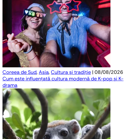
Coreea de Sud
,
Asia
,
Cultura și tradiție
| 08/08/2026
Cum este influențată cultura modernă de K-pop și K-
drama