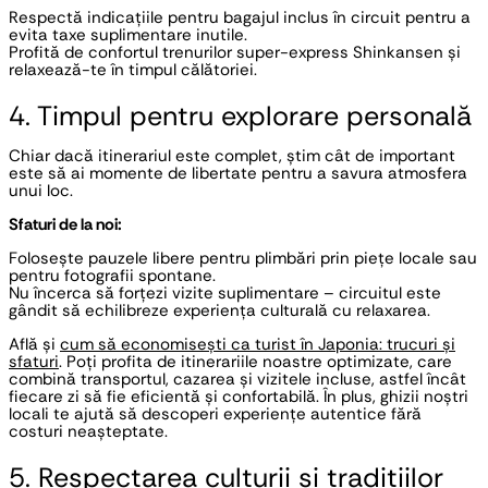
Respectă indicațiile pentru bagajul inclus în circuit pentru a
evita taxe suplimentare inutile.
Profită de confortul trenurilor super-express Shinkansen și
relaxează-te în timpul călătoriei.
4. Timpul pentru explorare personală
Chiar dacă itinerariul este complet, știm cât de important
este să ai momente de libertate pentru a savura atmosfera
unui loc.
Sfaturi de la noi:
Folosește pauzele libere pentru plimbări prin piețe locale sau
pentru fotografii spontane.
Nu încerca să forțezi vizite suplimentare – circuitul este
gândit să echilibreze experiența culturală cu relaxarea.
Află și
cum să economisești ca turist în Japonia: trucuri și
sfaturi
. Poți profita de itinerariile noastre optimizate, care
combină transportul, cazarea și vizitele incluse, astfel încât
fiecare zi să fie eficientă și confortabilă. În plus, ghizii noștri
locali te ajută să descoperi experiențe autentice fără
costuri neașteptate.
5. Respectarea culturii și tradițiilor