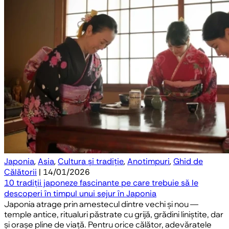
Japonia
,
Asia
,
Cultura și tradiție
,
Anotimpuri
,
Ghid de
Călătorii
| 14/01/2026
10 tradiții japoneze fascinante pe care trebuie să le
descoperi în timpul unui sejur în Japonia
Japonia atrage prin amestecul dintre vechi și nou —
temple antice, ritualuri păstrate cu grijă, grădini liniștite, dar
și orașe pline de viață. Pentru orice călător, adevăratele