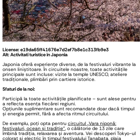
License: e19da65ff41676e7d2ef7b8e1c313fb9e3
Alt: Activitati turistice in Japonia
Japonia oferă experiențe diverse, de la festivaluri vibrante la
onsen liniștitoare. În circuitele noastre, toate activitățile
principale sunt incluse: vizite la temple UNESCO, ateliere
tradiționale, plimbări prin cartiere istorice.
Sfaturi de la noi:
Participă la toate activitățile planificate – sunt alese pentru
a reflecta esența fiecărei regiuni.
Opțiunile suplimentare sunt recomandate doar dacă timpul
și energia permit, fără a afecta ritmul circuitului.
De exemplu, poți opta pentru
circuitul „Vara niponă:
festivaluri, ocean și tradiție”
, o călătorie de 13 zile care
îmbină tradiția, relaxarea și aventura. Vei descoperi Tokyo-ul
colorat și electric în timpul festivalului Tanabata, plaja