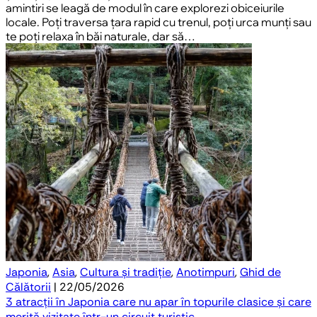
amintiri se leagă de modul în care explorezi obiceiurile
locale. Poți traversa țara rapid cu trenul, poți urca munți sau
te poți relaxa în băi naturale, dar să…
Japonia
,
Asia
,
Cultura și tradiție
,
Anotimpuri
,
Ghid de
Călătorii
| 22/05/2026
3 atracții în Japonia care nu apar în topurile clasice și care
merită vizitate într-un circuit turistic