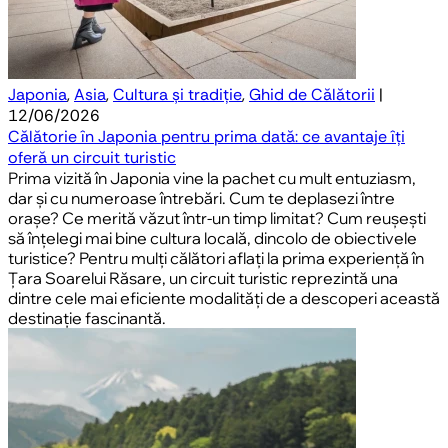
Japonia
,
Asia
,
Cultura și tradiție
,
Ghid de Călătorii
|
12/06/2026
Călătorie în Japonia pentru prima dată: ce avantaje îți
oferă un circuit turistic
Prima vizită în Japonia vine la pachet cu mult entuziasm,
dar și cu numeroase întrebări. Cum te deplasezi între
orașe? Ce merită văzut într-un timp limitat? Cum reușești
să înțelegi mai bine cultura locală, dincolo de obiectivele
turistice? Pentru mulți călători aflați la prima experiență în
Țara Soarelui Răsare, un circuit turistic reprezintă una
dintre cele mai eficiente modalități de a descoperi această
destinație fascinantă.