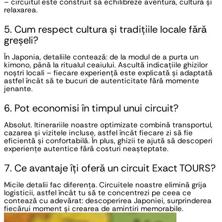
– circuitul este construit să echilibreze aventura, cultura și
relaxarea.
5. Cum respect cultura și tradițiile locale fără
greșeli?
În Japonia, detaliile contează: de la modul de a purta un
kimono, până la ritualul ceaiului. Ascultă indicațiile ghizilor
noștri locali – fiecare experiență este explicată și adaptată
astfel încât să te bucuri de autenticitate fără momente
jenante.
6. Pot economisi în timpul unui circuit?
Absolut. Itinerariile noastre optimizate combină transportul,
cazarea și vizitele incluse, astfel încât fiecare zi să fie
eficientă și confortabilă. În plus, ghizii te ajută să descoperi
experiențe autentice fără costuri neașteptate.
7. Ce avantaje îți oferă un circuit Exact TOURS?
Micile detalii fac diferența. Circuitele noastre elimină grija
logisticii, astfel încât tu să te concentrezi pe ceea ce
contează cu adevărat: descoperirea Japoniei, surprinderea
fiecărui moment și crearea de amintiri memorabile.