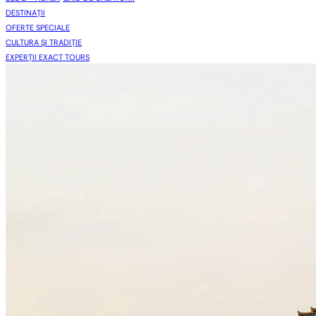
DESTINAȚII
OFERTE SPECIALE
CULTURA ȘI TRADIȚIE
EXPERȚII EXACT TOURS