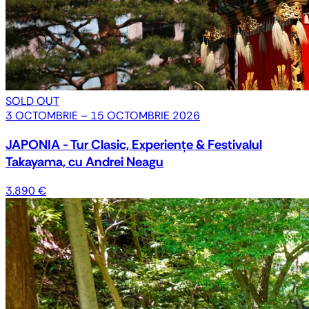
SOLD OUT
3 OCTOMBRIE – 15 OCTOMBRIE 2026
JAPONIA - Tur Clasic, Experiențe & Festivalul
Takayama, cu Andrei Neagu
3.890 €