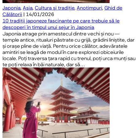
Japonia
,
Asia
,
Cultura și tradiție
,
Anotimpuri
,
Ghid de
Călătorii
| 14/01/2026
10 tradiții japoneze fascinante pe care trebuie să le
descoperi în timpul unui sejur în Japonia
Japonia atrage prin amestecul dintre vechi și nou —
temple antice, ritualuri păstrate cu grijă, grădini liniștite, dar
și orașe pline de viață. Pentru orice călător, adevăratele
amintiri se leagă de modul în care explorezi obiceiurile
locale. Poți traversa țara rapid cu trenul, poți urca munți sau
te poți relaxa în băi naturale, dar să…