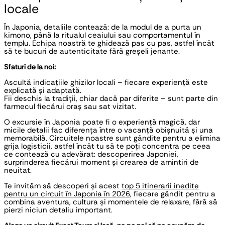
locale
În Japonia, detaliile contează: de la modul de a purta un
kimono, până la ritualul ceaiului sau comportamentul în
templu. Echipa noastră te ghidează pas cu pas, astfel încât
să te bucuri de autenticitate fără greșeli jenante.
Sfaturi de la noi:
Ascultă indicațiile ghizilor locali – fiecare experiență este
explicată și adaptată.
Fii deschis la tradiții, chiar dacă par diferite – sunt parte din
farmecul fiecărui oraș sau sat vizitat.
O excursie în Japonia poate fi o experiență magică, dar
micile detalii fac diferența între o vacanță obișnuită și una
memorabilă. Circuitele noastre sunt gândite pentru a elimina
grija logisticii, astfel încât tu să te poți concentra pe ceea
ce contează cu adevărat: descoperirea Japoniei,
surprinderea fiecărui moment și crearea de amintiri de
neuitat.
Te invităm să descoperi și acest
top 5 itinerarii inedite
pentru un circuit în Japonia în 2026
, fiecare gândit pentru a
combina aventura, cultura și momentele de relaxare, fără să
pierzi niciun detaliu important.