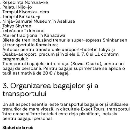
Reședința Nomura-ke
Palatul Nijo-jo
Templul Kiyomizu-dera
Templul Kinkaku-ji
Ninja-Samurai Museum în Asakusa
Tokyo Skytree
Îmbrăcare în kimono
Atelier tradițional în Kanazawa
Bilete de tren incluzând trenurile super-express Shinkansen
și transportul la Kamakura;
Autocar pentru transferurile aeroport-hotel în Tokyo și
Osaka-aeroport, precum și în zilele 6, 7, 8 și 11 conform
programului;
Transportul bagajelor între orașe (Suwa-Osaka), pentru un
bagaj de persoană. Pentru bagaje suplimentare se aplică o
taxă estimativă de 20 € / bagaj.
3. Organizarea bagajelor și a
transportului
Un alt aspect esențial este transportul bagajelor și utilizarea
trenurilor de mare viteză. În circuitele Exact Tours, transportul
între orașe și între hoteluri este deja planificat, inclusiv
pentru bagajul personal.
Sfaturi de la noi: