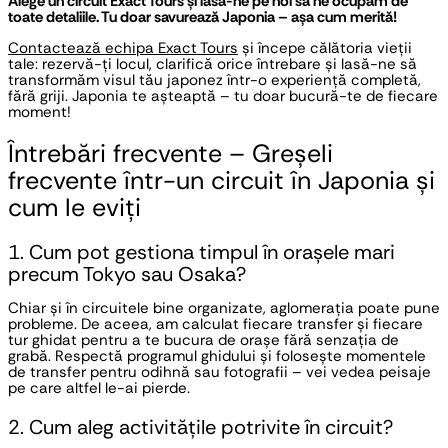
Alege un circuit Exact Tours și lasă-ne pe noi să ne ocupăm de
toate detaliile. Tu doar savurează Japonia – așa cum merită!
Contactează echipa Exact Tours
și începe călătoria vieții
tale: rezervă-ți locul, clarifică orice întrebare și lasă-ne să
transformăm visul tău japonez într-o experiență completă,
fără griji. Japonia te așteaptă – tu doar bucură-te de fiecare
moment!
Întrebări frecvente – Greșeli
frecvente într-un circuit în Japonia și
cum le eviți
1. Cum pot gestiona timpul în orașele mari
precum Tokyo sau Osaka?
Chiar și în circuitele bine organizate, aglomerația poate pune
probleme. De aceea, am calculat fiecare transfer și fiecare
tur ghidat pentru a te bucura de orașe fără senzația de
grabă. Respectă programul ghidului și folosește momentele
de transfer pentru odihnă sau fotografii – vei vedea peisaje
pe care altfel le-ai pierde.
2. Cum aleg activitățile potrivite în circuit?