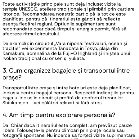
Toate activitățile principale sunt deja incluse: vizite la
temple UNESCO, ateliere tradiționale și plimbări prin cartiere
istorice. Recomandarea noastră: participă la tot ce este
planificat, pentru că itinerariul este gândit să reflecte
esența fiecărei regiuni. Opțiunile suplimentare sunt
recomandate doar dacă timpul și energia permit, fără să
afecteze ritmul circuitului.
De exemplu: în circuitul „Vara niponă: festivaluri, ocean și
tradiție” vei experimenta Tanabata în Tokyo, plaja din
Kamakura, adrenalina de la Fuji-Q Highland și liniștea unui
ryokan tradițional cu onsen și yukata.
3. Cum organizez bagajele și transportul între
orașe?
Transportul între orașe și între hoteluri este deja planificat,
inclusiv pentru bagajul personal. Respectă indicațiile pentru
bagajul inclus în circuit și profită de confortul trenurilor
Shinkansen – vei călători relaxat și fără stres.
4. Am timp pentru explorare personală?
Da! Chiar dacă itinerariul este complet, am prevăzut pauze
libere. Folosește-le pentru plimbări prin piețe locale sau
fotografii spontane. Nu încerca să forțezi vizite suplimentare