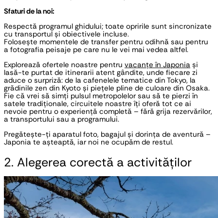
Sfaturi de la noi:
Respectă programul ghidului; toate opririle sunt sincronizate
cu transportul și obiectivele incluse.
Folosește momentele de transfer pentru odihnă sau pentru
a fotografia peisaje pe care nu le vei mai vedea altfel.
Explorează ofertele noastre pentru
vacanțe în Japonia
și
lasă-te purtat de itinerarii atent gândite, unde fiecare zi
aduce o surpriză: de la cafenelele tematice din Tokyo, la
grădinile zen din Kyoto și piețele pline de culoare din Osaka.
Fie că vrei să simți pulsul metropolelor sau să te pierzi în
satele tradiționale, circuitele noastre îți oferă tot ce ai
nevoie pentru o experiență completă – fără grija rezervărilor,
a transportului sau a programului.
Pregătește-ți aparatul foto, bagajul și dorința de aventură –
Japonia te așteaptă, iar noi ne ocupăm de restul.
2. Alegerea corectă a activităților