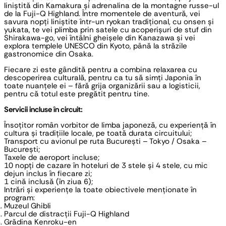
liniștită din Kamakura și adrenalina de la montagne russe-ul
de la Fuji-Q Highland. Între momentele de aventură, vei
savura nopți liniștite într-un ryokan tradițional, cu onsen și
yukata, te vei plimba prin satele cu acoperișuri de stuf din
Shirakawa-go, vei întâlni gheișele din Kanazawa și vei
explora templele UNESCO din Kyoto, până la străzile
gastronomice din Osaka.
Fiecare zi este gândită pentru a combina relaxarea cu
descoperirea culturală, pentru ca tu să simți Japonia în
toate nuanțele ei – fără grija organizării sau a logisticii,
pentru că totul este pregătit pentru tine.
Servicii incluse în circuit:
Însoțitor român vorbitor de limba japoneză, cu experiență în
cultura și tradițiile locale, pe toată durata circuitului;
Transport cu avionul pe ruta București – Tokyo / Osaka –
București;
Taxele de aeroport incluse;
10 nopți de cazare în hoteluri de 3 stele și 4 stele, cu mic
dejun inclus în fiecare zi;
1 cină inclusă (în ziua 6);
Intrări și experiențe la toate obiectivele menționate în
program:
Muzeul Ghibli
Parcul de distracții Fuji-Q Highland
Grădina Kenroku-en