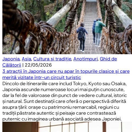
Japonia
,
Asia
,
Cultura și tradiție
,
Anotimpuri
,
Ghid de
Călătorii
| 22/05/2026
3 atracții în Japonia care nu apar în topurile clasice și care
merită vizitate într-un circuit turistic
Dincolo de itinerariile care includ Tokyo, Kyoto sau Osaka,
Japonia ascunde numeroase locuri mai puțin cunoscute,
dar la fel de valoroase din punct de vedere cultural, istoric
și natural. Sunt destinații care oferă o perspectivă diferită
asupra țării: orașe cu patrimoniu remarcabil, regiuni cu
tradiții păstrate autentic și peisaje care contrastează
puternic cu imaginea urbană asociată adesea Japoniei.