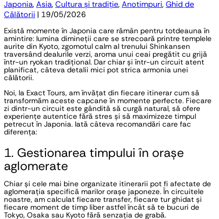
Japonia
,
Asia
,
Cultura și tradiție
,
Anotimpuri
,
Ghid de
Călătorii
| 19/05/2026
Există momente în Japonia care rămân pentru totdeauna în
amintire: lumina dimineții care se strecoară printre templele
aurite din Kyoto, zgomotul calm al trenului Shinkansen
traversând dealurile verzi, aroma unui ceai pregătit cu grijă
într-un ryokan tradițional. Dar chiar și într-un circuit atent
planificat, câteva detalii mici pot strica armonia unei
călătorii.
Noi, la Exact Tours, am învățat din fiecare itinerar cum să
transformăm aceste capcane în momente perfecte. Fiecare
zi dintr-un circuit este gândită să curgă natural, să ofere
experiențe autentice fără stres și să maximizeze timpul
petrecut în Japonia. Iată câteva recomandări care fac
diferența:
1. Gestionarea timpului în orașe
aglomerate
Chiar și cele mai bine organizate itinerarii pot fi afectate de
aglomerația specifică marilor orașe japoneze. În circuitele
noastre, am calculat fiecare transfer, fiecare tur ghidat și
fiecare moment de timp liber astfel încât să te bucuri de
Tokyo, Osaka sau Kyoto fără senzația de grabă.