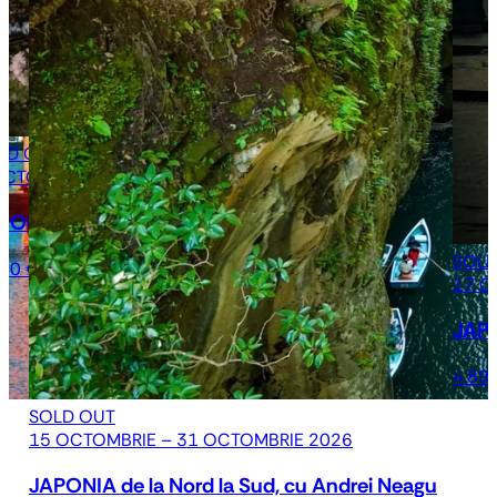
LD OUT
OCTOMBRIE – 15 OCTOMBRIE 2026
PONIA - Tur Clasic, Experiențe & Festivalul Takayama,
SOLD
890 €
17 O
JAPO
4.89
SOLD OUT
15 OCTOMBRIE – 31 OCTOMBRIE 2026
JAPONIA de la Nord la Sud, cu Andrei Neagu