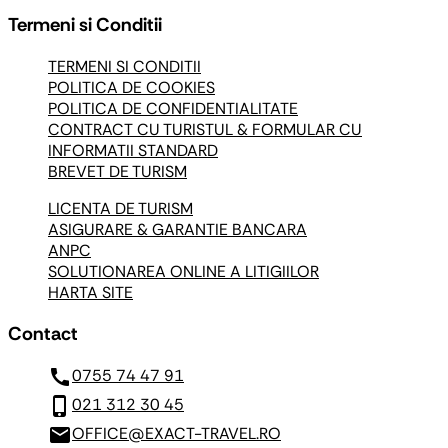
Termeni si Conditii
TERMENI SI CONDITII
POLITICA DE COOKIES
POLITICA DE CONFIDENTIALITATE
CONTRACT CU TURISTUL & FORMULAR CU
INFORMATII STANDARD
BREVET DE TURISM
LICENTA DE TURISM
ASIGURARE & GARANTIE BANCARA
ANPC
SOLUTIONAREA ONLINE A LITIGIILOR
HARTA SITE
Contact
call
0755 74 47 91
phone_iphone
021 312 30 45
mail
OFFICE@EXACT-TRAVEL.RO