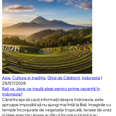
Asia
,
Cultura și tradiție
,
Ghid de Călătorii
,
Indonezia
|
29/07/2026
Bali vs. Java: ce insulă alegi pentru prima vacanță în
Indonezia?
Când începi să cauți informații despre Indonezia, este
aproape imposibil să nu ajungi mai întâi la Bali. Imaginile cu
temple înconjurate de vegetație tropicală, terase de orez
și plaje spectaculoase au făcut înconjurul lumii și au