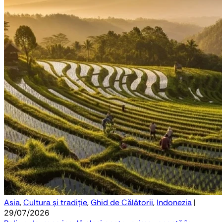
Asia
,
Cultura și tradiție
,
Ghid de Călătorii
,
Indonezia
|
29/07/2026