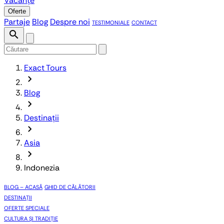
Vacanțe
Oferte
Partaje
Blog
Despre noi
TESTIMONIALE
CONTACT
search
Exact Tours
chevron_forward
Blog
chevron_forward
Destinații
chevron_forward
Asia
chevron_forward
Indonezia
BLOG – ACASĂ
GHID DE CĂLĂTORII
DESTINAȚII
OFERTE SPECIALE
CULTURA ȘI TRADIȚIE