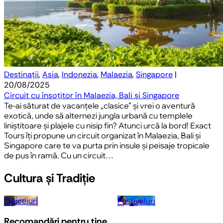
Destinații
,
Asia
,
Indonezia
,
Malaezia
,
Singapore
|
20/08/2025
Circuit cu însoțitor în Malaezia, Bali și Singapore
Te-ai săturat de vacanțele „clasice” și vrei o aventură
exotică, unde să alternezi jungla urbană cu templele
liniștitoare și plajele cu nisip fin? Atunci urcă la bord! Exact
Tours îți propune un circuit organizat în Malaezia, Bali și
Singapore care te va purta prin insule și peisaje tropicale
de pus în ramă. Cu un circuit…
Cultura și Tradiție
Obiceiuri
Festivaluri
Recomandări pentru tine