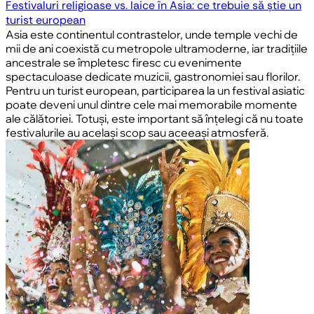
Festivaluri religioase vs. laice în Asia: ce trebuie să știe un
turist european
Asia este continentul contrastelor, unde temple vechi de
mii de ani coexistă cu metropole ultramoderne, iar tradițiile
ancestrale se împletesc firesc cu evenimente
spectaculoase dedicate muzicii, gastronomiei sau florilor.
Pentru un turist european, participarea la un festival asiatic
poate deveni unul dintre cele mai memorabile momente
ale călătoriei. Totuși, este important să înțelegi că nu toate
festivalurile au același scop sau aceeași atmosferă.