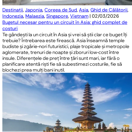
Destinații
,
Japonia
,
Coreea de Sud
,
Asia
,
Ghid de Călătorii
,
Indonezia
,
Malaezia
,
Singapore
,
Vietnam
| 02/03/2026
Bugetul necesar pentru un circuit în Asia: ghid complet de
costuri
Te gândești la un circuit în Asia și vrei să știi clar ce buget îți
trebuie? Întrebarea este firească. Asia înseamnă temple
budiste și zgârie-nori futuristici, plaje tropicale și metropole
aglomerate, trenuri de noapte și zboruri low-cost între
insule. Diferențele de preț între țări sunt mari, iar fără o
planificare atentă riști fie să subestimezi costurile, fie să
blochezi prea mulți bani inutil.