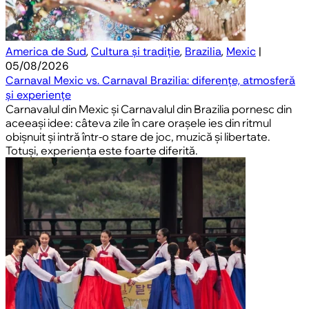
America de Sud
,
Cultura și tradiție
,
Brazilia
,
Mexic
|
05/08/2026
Carnaval Mexic vs. Carnaval Brazilia: diferențe, atmosferă
și experiențe
Carnavalul din Mexic și Carnavalul din Brazilia pornesc din
aceeași idee: câteva zile în care orașele ies din ritmul
obișnuit și intră într-o stare de joc, muzică și libertate.
Totuși, experiența este foarte diferită.