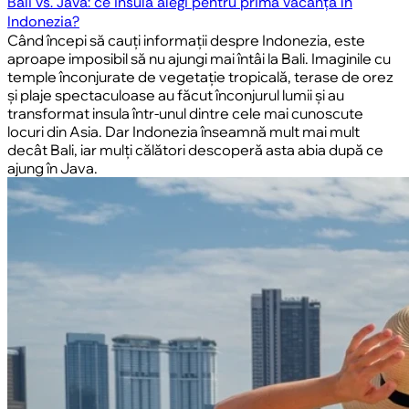
Bali vs. Java: ce insulă alegi pentru prima vacanță în
Indonezia?
Când începi să cauți informații despre Indonezia, este
aproape imposibil să nu ajungi mai întâi la Bali. Imaginile cu
temple înconjurate de vegetație tropicală, terase de orez
și plaje spectaculoase au făcut înconjurul lumii și au
transformat insula într-unul dintre cele mai cunoscute
locuri din Asia. Dar Indonezia înseamnă mult mai mult
decât Bali, iar mulți călători descoperă asta abia după ce
ajung în Java.