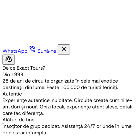
phone_in_talk
close
WhatsApp
Sună-ne
support_agent
De ce Exact Tours?
Din 1998
28 de ani de circuite organizate în cele mai exotice
destinații din lume. Peste 100.000 de turiști fericiți.
Autentic
Experiențe autentice, nu bifate. Circuite create cum ni le-
am dori și nouă. Ghizi locali, experiențe atent alese, detalii
care fac diferența.
Alături de tine
Însoțitor de grup dedicat. Asistență 24/7 oriunde în lume,
orice s-ar întâmpla.