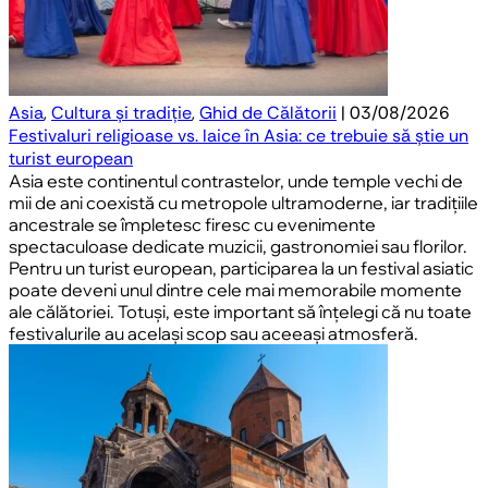
Asia
,
Cultura și tradiție
,
Ghid de Călătorii
| 03/08/2026
Festivaluri religioase vs. laice în Asia: ce trebuie să știe un
turist european
Asia este continentul contrastelor, unde temple vechi de
mii de ani coexistă cu metropole ultramoderne, iar tradițiile
ancestrale se împletesc firesc cu evenimente
spectaculoase dedicate muzicii, gastronomiei sau florilor.
Pentru un turist european, participarea la un festival asiatic
poate deveni unul dintre cele mai memorabile momente
ale călătoriei. Totuși, este important să înțelegi că nu toate
festivalurile au același scop sau aceeași atmosferă.