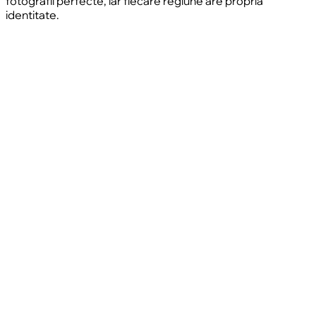
fotografii perfecte, iar fiecare regiune are propria
identitate.