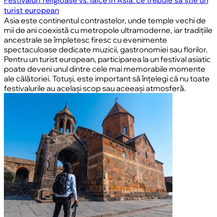
Festivaluri religioase vs. laice în Asia: ce trebuie să știe un
turist european
Asia este continentul contrastelor, unde temple vechi de
mii de ani coexistă cu metropole ultramoderne, iar tradițiile
ancestrale se împletesc firesc cu evenimente
spectaculoase dedicate muzicii, gastronomiei sau florilor.
Pentru un turist european, participarea la un festival asiatic
poate deveni unul dintre cele mai memorabile momente
ale călătoriei. Totuși, este important să înțelegi că nu toate
festivalurile au același scop sau aceeași atmosferă.