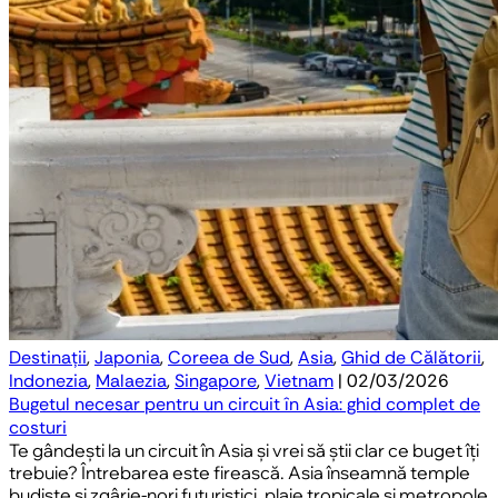
Destinații
,
Japonia
,
Coreea de Sud
,
Asia
,
Ghid de Călătorii
,
Indonezia
,
Malaezia
,
Singapore
,
Vietnam
| 02/03/2026
Bugetul necesar pentru un circuit în Asia: ghid complet de
costuri
Te gândești la un circuit în Asia și vrei să știi clar ce buget îți
trebuie? Întrebarea este firească. Asia înseamnă temple
budiste și zgârie-nori futuristici, plaje tropicale și metropole