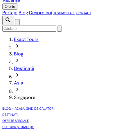
Vacanțe
Oferte
Partaje
Blog
Despre noi
TESTIMONIALE
CONTACT
search
Exact Tours
chevron_forward
Blog
chevron_forward
Destinații
chevron_forward
Asia
chevron_forward
Singapore
BLOG – ACASĂ
GHID DE CĂLĂTORII
DESTINAȚII
OFERTE SPECIALE
CULTURA ȘI TRADIȚIE