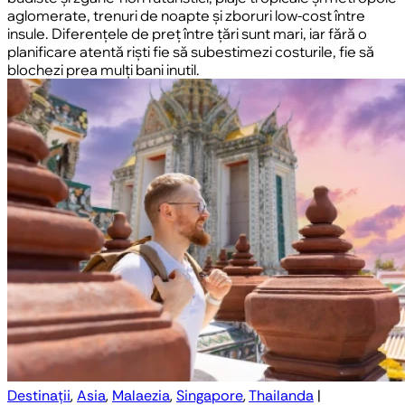
aglomerate, trenuri de noapte și zboruri low-cost între
insule. Diferențele de preț între țări sunt mari, iar fără o
planificare atentă riști fie să subestimezi costurile, fie să
blochezi prea mulți bani inutil.
Destinații
,
Asia
,
Malaezia
,
Singapore
,
Thailanda
|