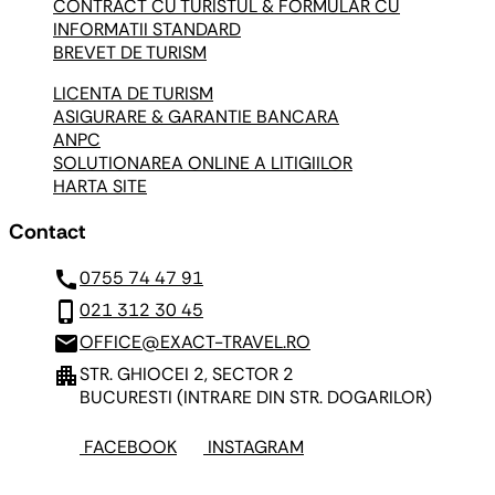
CONTRACT CU TURISTUL & FORMULAR CU
INFORMATII STANDARD
BREVET DE TURISM
LICENTA DE TURISM
ASIGURARE & GARANTIE BANCARA
ANPC
SOLUTIONAREA ONLINE A LITIGIILOR
HARTA SITE
Contact
call
0755 74 47 91
phone_iphone
021 312 30 45
mail
OFFICE@EXACT-TRAVEL.RO
apartment
STR. GHIOCEI 2, SECTOR 2
BUCURESTI
(INTRARE DIN STR. DOGARILOR)
FACEBOOK
INSTAGRAM