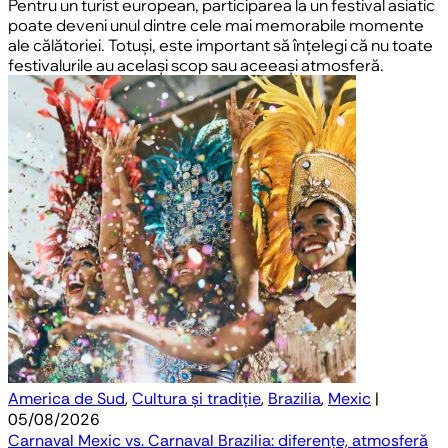
Pentru un turist european, participarea la un festival asiatic
poate deveni unul dintre cele mai memorabile momente
ale călătoriei. Totuși, este important să înțelegi că nu toate
festivalurile au același scop sau aceeași atmosferă.
America de Sud
,
Cultura și tradiție
,
Brazilia
,
Mexic
|
05/08/2026
Carnaval Mexic vs. Carnaval Brazilia: diferențe, atmosferă