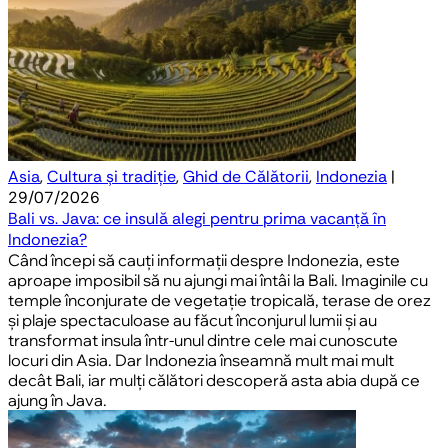
Asia
,
Cultura și tradiție
,
Ghid de Călătorii
,
Indonezia
|
29/07/2026
Bali vs. Java: ce insulă alegi pentru prima vacanță în
Indonezia?
Când începi să cauți informații despre Indonezia, este
aproape imposibil să nu ajungi mai întâi la Bali. Imaginile cu
temple înconjurate de vegetație tropicală, terase de orez
și plaje spectaculoase au făcut înconjurul lumii și au
transformat insula într-unul dintre cele mai cunoscute
locuri din Asia. Dar Indonezia înseamnă mult mai mult
decât Bali, iar mulți călători descoperă asta abia după ce
ajung în Java.