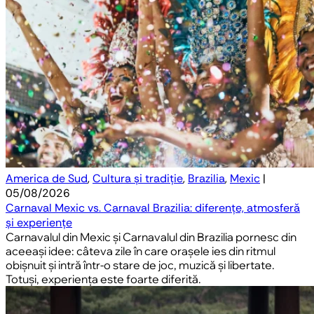
America de Sud
,
Cultura și tradiție
,
Brazilia
,
Mexic
|
05/08/2026
Carnaval Mexic vs. Carnaval Brazilia: diferențe, atmosferă
și experiențe
Carnavalul din Mexic și Carnavalul din Brazilia pornesc din
aceeași idee: câteva zile în care orașele ies din ritmul
obișnuit și intră într-o stare de joc, muzică și libertate.
Totuși, experiența este foarte diferită.