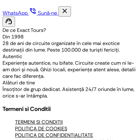
phone_in_talk
close
WhatsApp
Sună-ne
support_agent
De ce Exact Tours?
Din 1998
28 de ani de circuite organizate în cele mai exotice
destinații din lume. Peste 100.000 de turiști fericiți.
Autentic
Experiențe autentice, nu bifate. Circuite create cum ni le-
am dori și nouă. Ghizi locali, experiențe atent alese, detalii
care fac diferența.
Alături de tine
Însoțitor de grup dedicat. Asistență 24/7 oriunde în lume,
orice s-ar întâmpla.
Termeni si Conditii
TERMENI SI CONDITII
POLITICA DE COOKIES
POLITICA DE CONFIDENTIALITATE