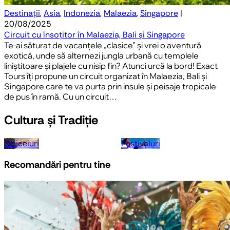
Destinații
,
Asia
,
Indonezia
,
Malaezia
,
Singapore
|
20/08/2025
Circuit cu însoțitor în Malaezia, Bali și Singapore
Te-ai săturat de vacanțele „clasice” și vrei o aventură
exotică, unde să alternezi jungla urbană cu templele
liniștitoare și plajele cu nisip fin? Atunci urcă la bord! Exact
Tours îți propune un circuit organizat în Malaezia, Bali și
Singapore care te va purta prin insule și peisaje tropicale
de pus în ramă. Cu un circuit…
Cultura și Tradiție
Obiceiuri
Festivaluri
Recomandări pentru tine