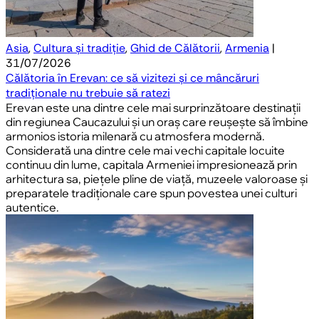
Asia
,
Cultura și tradiție
,
Ghid de Călătorii
,
Armenia
|
31/07/2026
Călătoria în Erevan: ce să vizitezi și ce mâncăruri
tradiționale nu trebuie să ratezi
Erevan este una dintre cele mai surprinzătoare destinații
din regiunea Caucazului și un oraș care reușește să îmbine
armonios istoria milenară cu atmosfera modernă.
Considerată una dintre cele mai vechi capitale locuite
continuu din lume, capitala Armeniei impresionează prin
arhitectura sa, piețele pline de viață, muzeele valoroase și
preparatele tradiționale care spun povestea unei culturi
autentice.