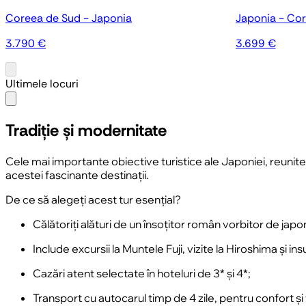
Coreea de Sud - Japonia
Japonia - Co
3.790 €
3.699 €
Ultimele locuri
Tradiție și modernitate
Cele mai importante obiective turistice ale Japoniei, reunite
acestei fascinante destinații.
De ce să alegeți acest tur esențial?
Călătoriți alături de un însoțitor român vorbitor de japone
Include excursii la Muntele Fuji, vizite la Hiroshima și in
Cazări atent selectate în hoteluri de 3* și 4*;
Transport cu autocarul timp de 4 zile, pentru confort și f