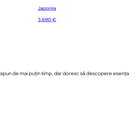
Japonia
3.690 €
re dispun de mai puțin timp, dar doresc să descopere esența