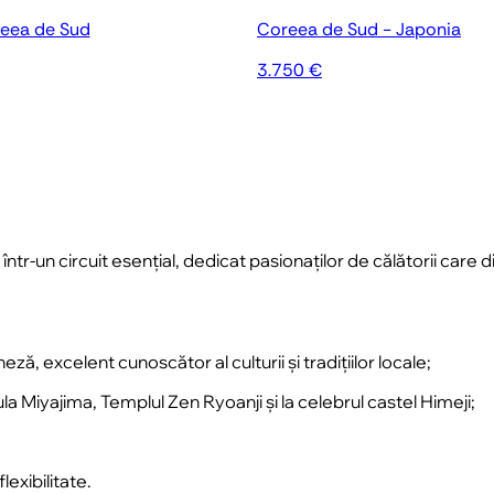
reea de Sud
Coreea de Sud - Japonia
3.750 €
 într-un circuit esențial, dedicat pasionaților de călătorii ca
ză, excelent cunoscător al culturii și tradițiilor locale;
sula Miyajima, Templul Zen Ryoanji și la celebrul castel Himeji;
lexibilitate.