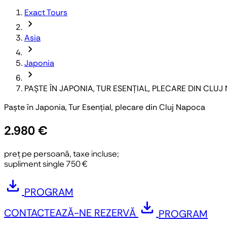
Exact Tours
chevron_forward
Asia
chevron_forward
Japonia
chevron_forward
PAȘTE ÎN JAPONIA, TUR ESENȚIAL, PLECARE DIN CLU
Paște în Japonia, Tur Esențial, plecare din Cluj Napoca
2.980 €
preț pe persoană, taxe incluse;
supliment single 750 €
download
PROGRAM
download
CONTACTEAZĂ-NE
REZERVĂ
PROGRAM