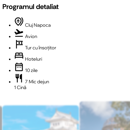
Programul detaliat
multiple_airports
Cluj Napoca
flight_takeoff
Avion
tour
Tur cu însoțitor
bed
Hoteluri
date_range
10 zile
restaurant
7 Mic dejun
1 Cină