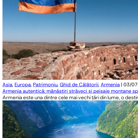
Asia
,
Europa
,
Patrimoniu
,
Ghid de Călătorii
,
Armenia
| 03/0
Armenia autentică: mănăstiri străveci și peisaje montane s
Armenia este una dintre cele mai vechi țări din lume, o desti