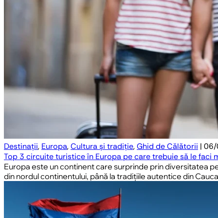
Destinații
,
Europa
,
Cultura și tradiție
,
Ghid de Călătorii
| 06
Top 3 circuite turistice în Europa pe care trebuie să le faci
Europa este un continent care surprinde prin diversitatea pei
din nordul continentului, până la tradițiile autentice din Ca