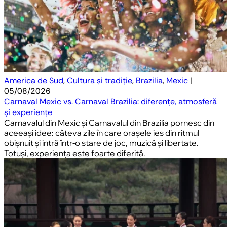
America de Sud
,
Cultura și tradiție
,
Brazilia
,
Mexic
|
05/08/2026
Carnaval Mexic vs. Carnaval Brazilia: diferențe, atmosferă
și experiențe
Carnavalul din Mexic și Carnavalul din Brazilia pornesc din
aceeași idee: câteva zile în care orașele ies din ritmul
obișnuit și intră într-o stare de joc, muzică și libertate.
Totuși, experiența este foarte diferită.