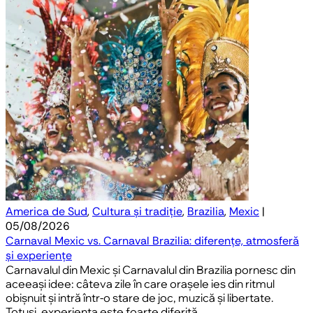
America de Sud
,
Cultura și tradiție
,
Brazilia
,
Mexic
|
05/08/2026
Carnaval Mexic vs. Carnaval Brazilia: diferențe, atmosferă
și experiențe
Carnavalul din Mexic și Carnavalul din Brazilia pornesc din
aceeași idee: câteva zile în care orașele ies din ritmul
obișnuit și intră într-o stare de joc, muzică și libertate.
Totuși, experiența este foarte diferită.