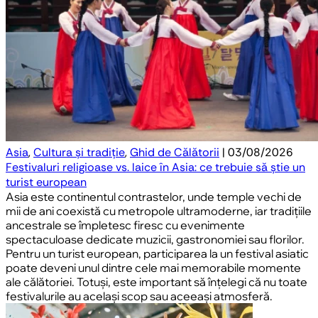
Asia
,
Cultura și tradiție
,
Ghid de Călătorii
| 03/08/2026
Festivaluri religioase vs. laice în Asia: ce trebuie să știe un
turist european
Asia este continentul contrastelor, unde temple vechi de
mii de ani coexistă cu metropole ultramoderne, iar tradițiile
ancestrale se împletesc firesc cu evenimente
spectaculoase dedicate muzicii, gastronomiei sau florilor.
Pentru un turist european, participarea la un festival asiatic
poate deveni unul dintre cele mai memorabile momente
ale călătoriei. Totuși, este important să înțelegi că nu toate
festivalurile au același scop sau aceeași atmosferă.