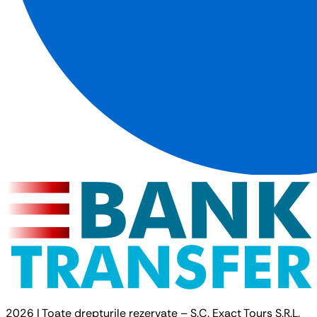
2026 | Toate drepturile rezervate – S.C. Exact Tours S.R.L.