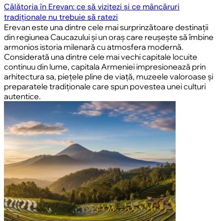
Călătoria în Erevan: ce să vizitezi și ce mâncăruri
tradiționale nu trebuie să ratezi
Erevan este una dintre cele mai surprinzătoare destinații
din regiunea Caucazului și un oraș care reușește să îmbine
armonios istoria milenară cu atmosfera modernă.
Considerată una dintre cele mai vechi capitale locuite
continuu din lume, capitala Armeniei impresionează prin
arhitectura sa, piețele pline de viață, muzeele valoroase și
preparatele tradiționale care spun povestea unei culturi
autentice.