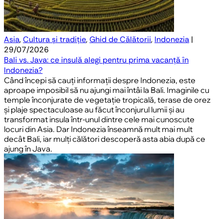
Asia
,
Cultura și tradiție
,
Ghid de Călătorii
,
Indonezia
|
29/07/2026
Bali vs. Java: ce insulă alegi pentru prima vacanță în
Indonezia?
Când începi să cauți informații despre Indonezia, este
aproape imposibil să nu ajungi mai întâi la Bali. Imaginile cu
temple înconjurate de vegetație tropicală, terase de orez
și plaje spectaculoase au făcut înconjurul lumii și au
transformat insula într-unul dintre cele mai cunoscute
locuri din Asia. Dar Indonezia înseamnă mult mai mult
decât Bali, iar mulți călători descoperă asta abia după ce
ajung în Java.