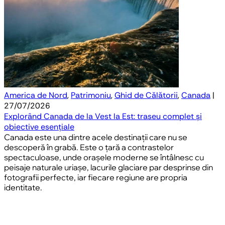
America de Nord
,
Patrimoniu
,
Ghid de Călătorii
,
Canada
|
27/07/2026
Explorând Canada de la Vest la Est: traseu complet și
obiective esențiale
Canada este una dintre acele destinații care nu se
descoperă în grabă. Este o țară a contrastelor
spectaculoase, unde orașele moderne se întâlnesc cu
peisaje naturale uriașe, lacurile glaciare par desprinse din
fotografii perfecte, iar fiecare regiune are propria
identitate.