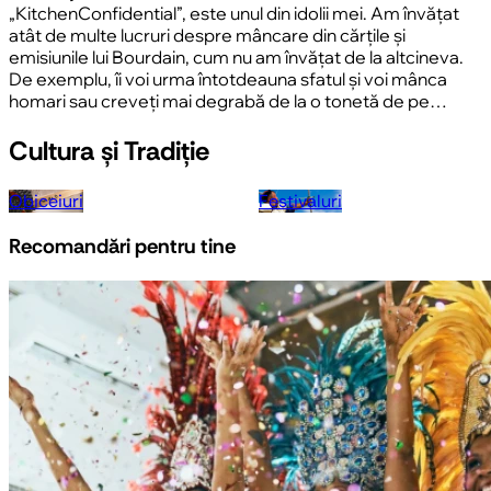
„KitchenConfidential”, este unul din idolii mei. Am învățat
atât de multe lucruri despre mâncare din cărțile și
emisiunile lui Bourdain, cum nu am învățat de la altcineva.
De exemplu, îi voi urma întotdeauna sfatul și voi mânca
homari sau creveți mai degrabă de la o tonetă de pe…
Cultura și Tradiție
Obiceiuri
Festivaluri
Recomandări pentru tine