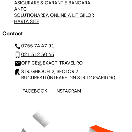
ASIGURARE & GARANTIE BANCARA
ANPC
SOLUTIONAREA ONLINE A LITIGIILOR
HARTA SITE
Contact
call
0755 74 47 91
phone_iphone
021 312 30 45
mail
OFFICE@EXACT-TRAVEL.RO
apartment
STR. GHIOCEI 2, SECTOR 2
BUCURESTI
(INTRARE DIN STR. DOGARILOR)
FACEBOOK
INSTAGRAM