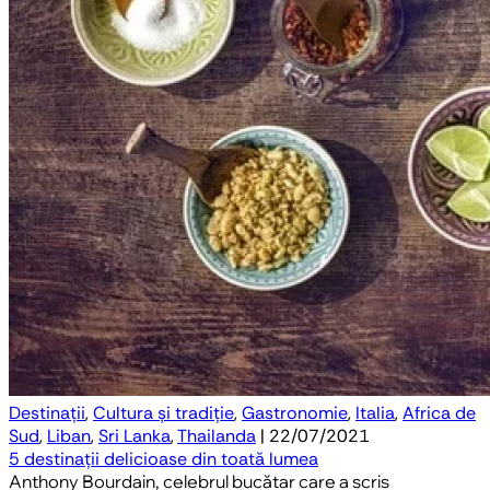
Destinații
,
Cultura și tradiție
,
Gastronomie
,
Italia
,
Africa de
Sud
,
Liban
,
Sri Lanka
,
Thailanda
| 22/07/2021
5 destinații delicioase din toată lumea
Anthony Bourdain, celebrul bucătar care a scris