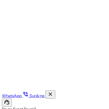
phone_in_talk
close
WhatsApp
Sună-ne
support_agent