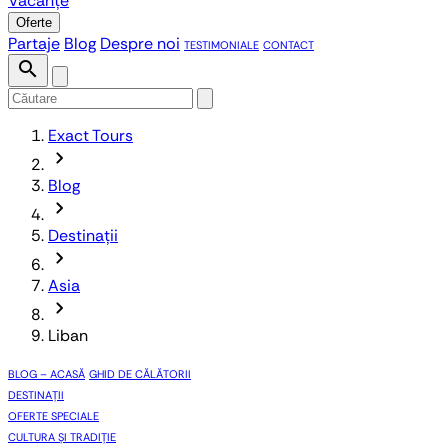
Vacanțe
Oferte
Partaje
Blog
Despre noi
TESTIMONIALE
CONTACT
search
Exact Tours
chevron_forward
Blog
chevron_forward
Destinații
chevron_forward
Asia
chevron_forward
Liban
BLOG – ACASĂ
GHID DE CĂLĂTORII
DESTINAȚII
OFERTE SPECIALE
CULTURA ȘI TRADIȚIE