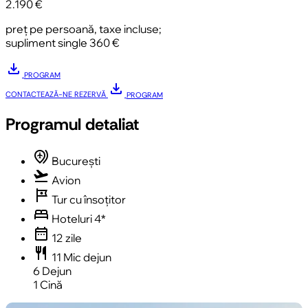
2.190 €
preț pe persoană, taxe incluse;
supliment single 360 €
download
PROGRAM
download
CONTACTEAZĂ-NE
REZERVĂ
PROGRAM
Programul detaliat
multiple_airports
București
flight_takeoff
Avion
tour
Tur cu însoțitor
bed
Hoteluri 4*
date_range
12 zile
restaurant
11 Mic dejun
6 Dejun
1 Cină