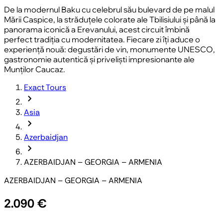
De la modernul Baku cu celebrul său bulevard de pe malul
Mării Caspice, la străduțele colorate ale Tbilisiului și până la
panorama iconică a Erevanului, acest circuit îmbină
perfect tradiția cu modernitatea. Fiecare zi îți aduce o
experiență nouă: degustări de vin, monumente UNESCO,
gastronomie autentică și priveliști impresionante ale
Munților Caucaz.
Exact Tours
chevron_forward
Asia
chevron_forward
Azerbaidjan
chevron_forward
AZERBAIDJAN – GEORGIA – ARMENIA
AZERBAIDJAN – GEORGIA – ARMENIA
2.090 €