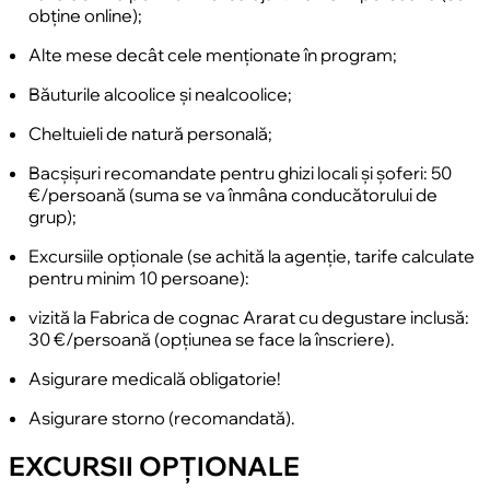
obține online);
Alte mese decât cele menționate în program;
Băuturile alcoolice și nealcoolice;
Cheltuieli de natură personală;
Bacșișuri recomandate pentru ghizi locali și șoferi: 50
€/persoană (suma se va înmâna conducătorului de
grup);
Excursiile opționale (se achită la agenție, tarife calculate
pentru minim 10 persoane):
vizită la Fabrica de cognac Ararat cu degustare inclusă:
30 €/persoană (opțiunea se face la înscriere).
Asigurare medicală obligatorie!
Asigurare storno (recomandată).
EXCURSII OPȚIONALE