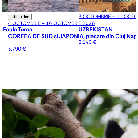
3 OCTOMBRIE – 11 OCTO
Ultimul loc
4 OCTOMBRIE – 16 OCTOMBRIE 2026
cu Paula Toma
UZBEKISTAN
COREEA DE SUD și JAPONIA, plecare din Cluj Nap
2.140 €
3.790 €