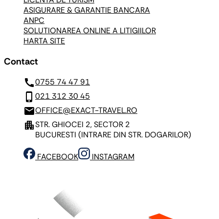
ASIGURARE & GARANTIE BANCARA
ANPC
SOLUTIONAREA ONLINE A LITIGIILOR
HARTA SITE
Contact
call
0755 74 47 91
phone_iphone
021 312 30 45
mail
OFFICE@EXACT-TRAVEL.RO
apartment
STR. GHIOCEI 2, SECTOR 2
BUCURESTI
(INTRARE DIN STR. DOGARILOR)
FACEBOOK
INSTAGRAM