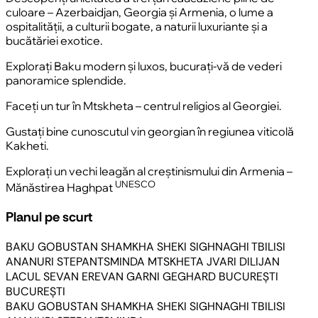
culoare – Azerbaidjan, Georgia și Armenia, o lume a
ospitalității, a culturii bogate, a naturii luxuriante și a
bucătăriei exotice.
Explorați Baku modern și luxos, bucurați-vă de vederi
panoramice splendide.
Faceți un tur în Mtskheta – centrul religios al Georgiei.
Gustați bine cunoscutul vin georgian în regiunea viticolă
Kakheti.
Explorați un vechi leagăn al creștinismului din Armenia –
UNESCO
Mănăstirea Haghpat
Planul pe scurt
BAKU
GOBUSTAN
SHAMKHA
SHEKI
SIGHNAGHI
TBILISI
ANANURI
STEPANTSMINDA
MTSKHETA
JVARI
DILIJAN
LACUL SEVAN
EREVAN
GARNI
GEGHARD
BUCUREȘTI
BUCUREȘTI
BAKU
GOBUSTAN
SHAMKHA
SHEKI
SIGHNAGHI
TBILISI