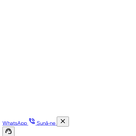
phone_in_talk
close
WhatsApp
Sună-ne
support_agent