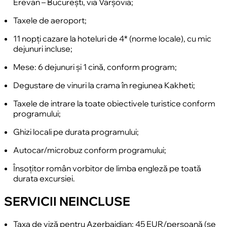
Erevan – București, via Varșovia;
Valea Azat. Locul este utilizat de localnici pentru
ceremoniile de botez și nunți.
Taxele de aeroport;
Optional
, vă propunem o vizită la Fabrica Ararat, unde
11 nopți cazare la hoteluri de 4* (norme locale), cu mic
vom descoperi istoria și fazele de producție ale
dejunuri incluse;
cognacului armean. Vizita include și degustarea a două
tipuri de cognac
Mese: 6 dejunuri și 1 cină, conform program;
Cazare în Erevan la hotel de 4* (
Ani Plaza
sau
Degustare de vinuri la crama în regiunea Kakheti;
similar).
Taxele de intrare la toate obiectivele turistice conform
Mese: mic dejun la hotel, dejun la restaurant local.
programului;
Ghizi locali pe durata programului;
Autocar/microbuz conform programului;
Însoțitor român vorbitor de limba engleză pe toată
durata excursiei.
SERVICII NEINCLUSE
Taxa de viză pentru Azerbaidjan: 45 EUR/persoană (se