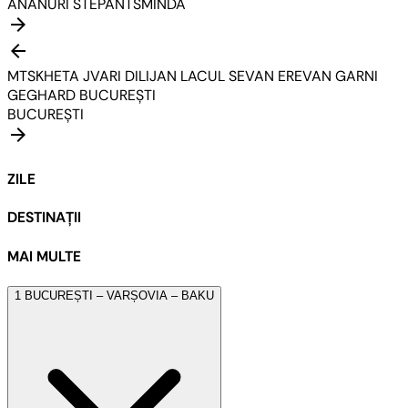
ANANURI
STEPANTSMINDA
arrow_forward
arrow_back
MTSKHETA
JVARI
DILIJAN
LACUL SEVAN
EREVAN
GARNI
GEGHARD
BUCUREȘTI
BUCUREȘTI
arrow_forward
ZILE
DESTINAȚII
MAI MULTE
1
BUCUREȘTI – VARȘOVIA – BAKU