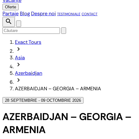
Vacanțe
Oferte
Partaje
Blog
Despre noi
TESTIMONIALE
CONTACT
search
Exact Tours
chevron_forward
Asia
chevron_forward
Azerbaidjan
chevron_forward
AZERBAIDJAN – GEORGIA – ARMENIA
28 SEPTEMBRIE - 09 OCTOMBRIE 2026
AZERBAIDJAN – GEORGIA –
ARMENIA