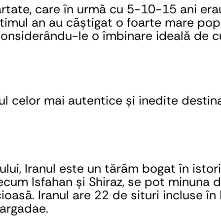
ărtate, care în urmă cu 5-10-15 ani era
ultimul an au câștigat o foarte mare po
 considerându-le o îmbinare ideală de cu
 celor mai autentice și inedite destina
ui, Iranul este un tărâm bogat în istorie
ecum Isfahan și Shiraz, se pot minuna d
ioasă. Iranul are 22 de situri incluse î
sargadae.