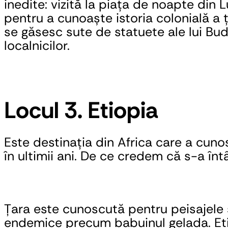
inedite: vizită la piața de noapte din 
pentru a cunoaște istoria colonială a ță
se găsesc sute de statuete ale lui Bud
localnicilor.
Locul 3. Etiopia
Este destinația din Africa care a cunos
în ultimii ani. De ce credem că s-a în
Țara este cunoscută pentru peisajele s
endemice precum babuinul gelada. Etio