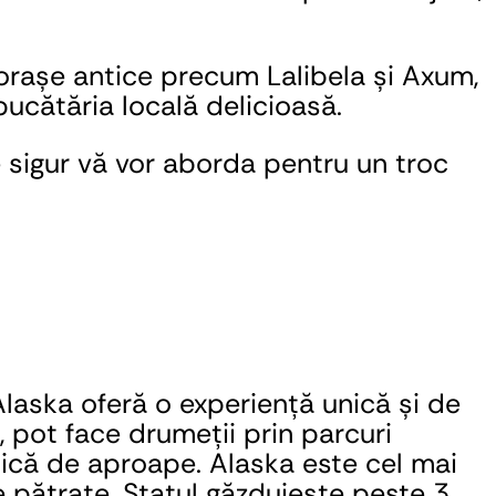
 orașe antice precum Lalibela și Axum, 
bucătăria locală delicioasă.
 sigur vă vor aborda pentru un troc 
laska oferă o experiență unică și de 
, pot face drumeții prin parcuri 
tică de aproape. Alaska este cel mai 
pătrate. Statul găzduiește peste 3 