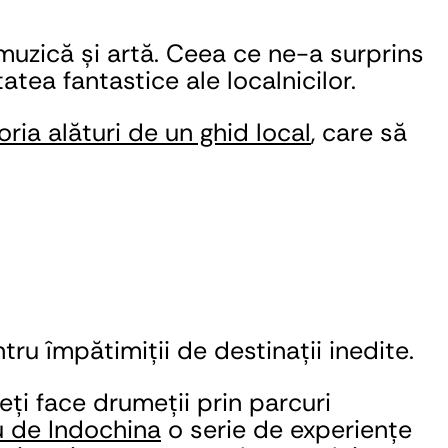
uzică și artă. Ceea ce ne-a surprins 
tea fantastice ale localnicilor.
oria alături de un ghid local
, care să 
ru împătimiții de destinații inedite.
ți face drumeții prin parcuri 
u de Indochina
 o serie de experiențe 