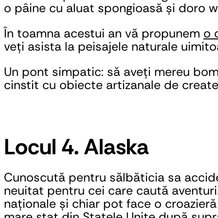
o pâine cu aluat spongioasă și doro w
În toamna acestui an vă propunem 
o 
veți asista la peisajele naturale uimit
Un pont simpatic: să aveți mereu bombo
cinstit cu obiecte artizanale de create
Locul 4. Alaska
Cunoscută pentru sălbăticia sa acciden
neuitat pentru cei care caută aventuri. 
naționale și chiar pot face o croazier
mare stat din Statele Unite după supr