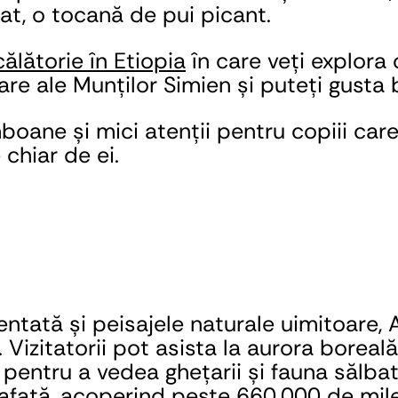
at, o tocană de pui picant.
călătorie în Etiopia
 în care veți explora
oare ale Munților Simien și puteți gusta 
ane și mici atenții pentru copiii care
 chiar de ei.
tată și peisajele naturale uimitoare, A
Vizitatorii pot asista la aurora boreală
ă pentru a vedea ghețarii și fauna sălba
afață, acoperind peste 660.000 de mile 