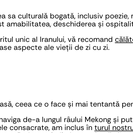
sa culturală bogată, inclusiv poezie, m
 amabilitatea, deschiderea și ospitalita
itul unic al Iranului, vă recomand 
călăt
e aspecte ale vieții de zi cu zi.
asă, ceea ce o face și mai tentantă pent
naviga de-a lungul râului Mekong și pute
ele consacrate, am inclus în 
turul nostr