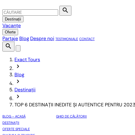
search
Destinații
Vacanțe
Oferte
Partaje
Blog
Despre noi
TESTIMONIALE
CONTACT
search
Exact Tours
chevron_forward
Blog
chevron_forward
Destinații
chevron_forward
TOP 6 DESTINAȚII INEDITE ȘI AUTENTICE PENTRU 202
BLOG – ACASĂ
GHID DE CĂLĂTORII
DESTINAȚII
OFERTE SPECIALE