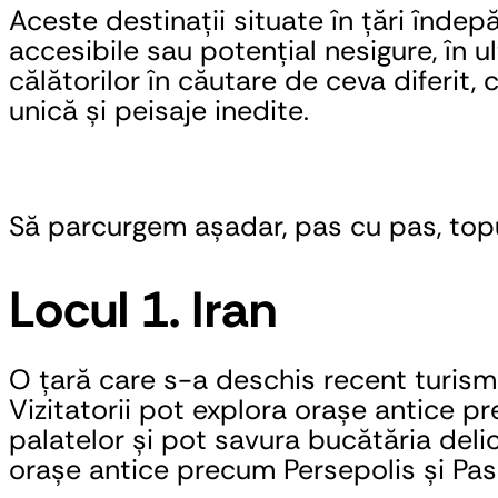
Aceste destinații situate în țări îndep
accesibile sau potențial nesigure, în 
călătorilor în căutare de ceva diferit,
unică și peisaje inedite.
Să parcurgem așadar, pas cu pas, topul
Locul 1. Iran
O țară care s-a deschis recent turismul
Vizitatorii pot explora orașe antice pr
palatelor și pot savura bucătăria delic
orașe antice precum Persepolis și Pa