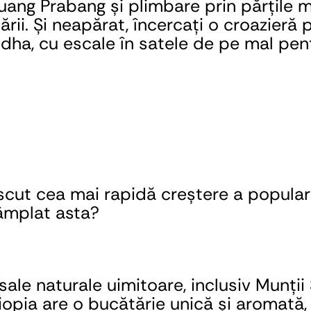
Luang Prabang și plimbare prin părțile m
rii. Și neapărat, încercați o croazieră 
dha, cu escale în satele de pe mal pen
cut cea mai rapidă creștere a popularită
tâmplat asta?
ale naturale uimitoare, inclusiv Munții 
pia are o bucătărie unică și aromată, 