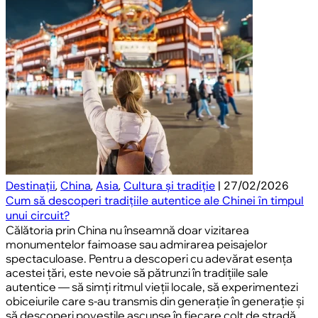
Destinații
,
China
,
Asia
,
Cultura și tradiție
| 27/02/2026
Cum să descoperi tradițiile autentice ale Chinei în timpul
unui circuit?
Călătoria prin China nu înseamnă doar vizitarea
monumentelor faimoase sau admirarea peisajelor
spectaculoase. Pentru a descoperi cu adevărat esența
acestei țări, este nevoie să pătrunzi în tradițiile sale
autentice — să simți ritmul vieții locale, să experimentezi
obiceiurile care s-au transmis din generație în generație și
să descoperi poveștile ascunse în fiecare colț de stradă