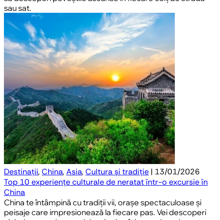
sau sat.
Destinații
,
China
,
Asia
,
Cultura și tradiție
| 13/01/2026
Top 10 experiențe culturale de neratat într-o excursie în
China
China te întâmpină cu tradiții vii, orașe spectaculoase și
peisaje care impresionează la fiecare pas. Vei descoperi