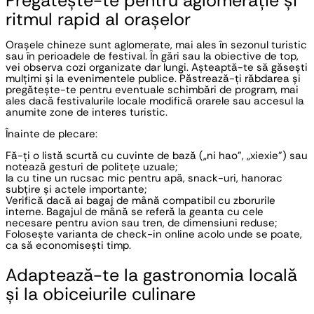
Pregătește-te pentru aglomerație și 
ritmul rapid al orașelor
Orașele chineze sunt aglomerate, mai ales în sezonul turistic 
sau în perioadele de festival. În gări sau la obiective de top, 
vei observa cozi organizate dar lungi. Așteaptă-te să găsești 
mulțimi și la evenimentele publice. Păstrează-ți răbdarea și 
pregătește-te pentru eventuale schimbări de program, mai 
ales dacă festivalurile locale modifică orarele sau accesul la 
anumite zone de interes turistic.
Înainte de plecare:
Fă-ți o listă scurtă cu cuvinte de bază („ni hao”, „xiexie”) sau 
notează gesturi de politețe uzuale;
Ia cu tine un rucsac mic pentru apă, snack-uri, hanorac 
subțire și actele importante;
Verifică dacă ai bagaj de mână compatibil cu zborurile 
interne. Bagajul de mână se referă la geanta cu cele 
necesare pentru avion sau tren, de dimensiuni reduse;
Folosește varianta de check-in online acolo unde se poate, 
ca să economisești timp.
Adaptează-te la gastronomia locală 
și la obiceiurile culinare