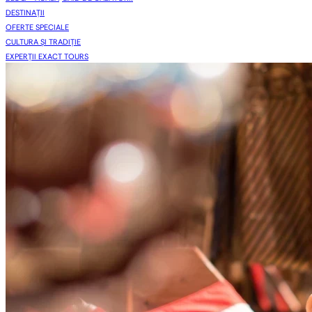
DESTINAȚII
OFERTE SPECIALE
CULTURA ȘI TRADIȚIE
EXPERȚII EXACT TOURS