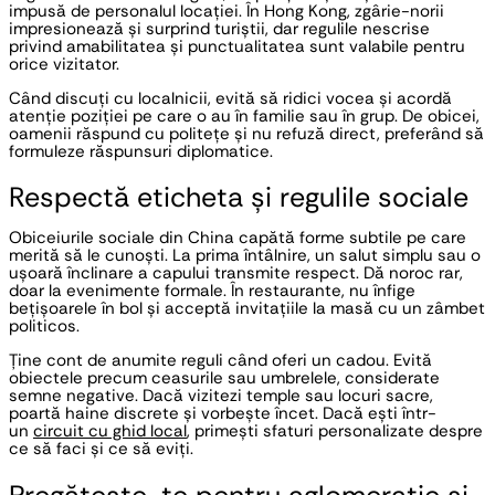
impusă de personalul locației. În Hong Kong, zgârie-norii 
impresionează și surprind turiștii, dar regulile nescrise 
privind amabilitatea și punctualitatea sunt valabile pentru 
orice vizitator. 
Când discuți cu localnicii, evită să ridici vocea și acordă 
atenție poziției pe care o au în familie sau în grup. De obicei, 
oamenii răspund cu politețe și nu refuză direct, preferând să 
formuleze răspunsuri diplomatice.
Respectă eticheta și regulile sociale
Obiceiurile sociale din China capătă forme subtile pe care 
merită să le cunoști. La prima întâlnire, un salut simplu sau o 
ușoară înclinare a capului transmite respect. Dă noroc rar, 
doar la evenimente formale. În restaurante, nu înfige 
bețișoarele în bol și acceptă invitațiile la masă cu un zâmbet 
politicos.
Ține cont de anumite reguli când oferi un cadou. Evită 
obiectele precum ceasurile sau umbrelele, considerate 
semne negative. Dacă vizitezi temple sau locuri sacre, 
poartă haine discrete și vorbește încet. Dacă ești într-
un 
circuit cu ghid local
, primești sfaturi personalizate despre 
ce să faci și ce să eviți. 