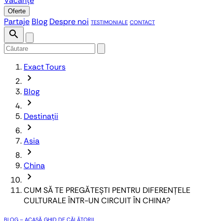
Vacanțe
Oferte
Partaje
Blog
Despre noi
TESTIMONIALE
CONTACT
search
Exact Tours
chevron_forward
Blog
chevron_forward
Destinații
chevron_forward
Asia
chevron_forward
China
chevron_forward
CUM SĂ TE PREGĂTEȘTI PENTRU DIFERENȚELE
CULTURALE ÎNTR-UN CIRCUIT ÎN CHINA?
BLOG – ACASĂ
GHID DE CĂLĂTORII