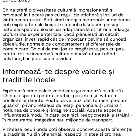
China oferă o diversitate culturală impresionantă și 
provoacă la fiecare pas cu reguli de etichetă și stiluri de 
viață neașteptate. Poți simți energia metropolelor moderne, 
poți explora temple liniștite sau poți descoperi peisaje 
naturale spectaculoase, iar adaptarea la stilul local adaugă 
profunzime experienței tale. Dacă plănuiești un circuit 
organizat, înveți rapid cât de important devine să cunoști 
obiceiurile, normele de comportament și diferențele de 
comunicare. Ghidul de mai jos te pregătește, pas cu pas, 
pentru tot ce înseamnă cultura chineză atunci când 
călătorești în grup sau individual.
Informează-te despre valorile și 
tradițiile locale
Explorează principalele valori care guvernează relațiile în 
China: respectul pentru ierarhie, politețea și evitarea 
conflictelor directe. Poate că vei auzi des termeni precum 
„guanxi”, privind rețeaua de relații personale, și „mianzi”, 
noțiunea de onoare și imagine socială. Aceste aspecte 
influențează modul în care localnicii reacționează la străini – 
în restaurante, magazine sau mijloace de transport.
Vizitează locuri unde poți observa concret aceste diferențe: 
la grădinile Yu din Shanghai, respecți liniștea și ordinea 