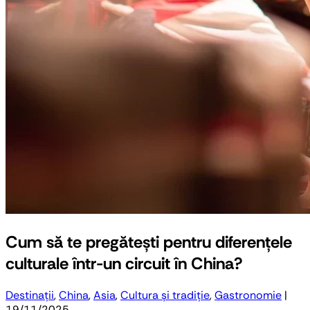
Cum să te pregătești pentru diferențele
culturale într-un circuit în China?
Destinații
,
China
,
Asia
,
Cultura și tradiție
,
Gastronomie
|
19/11/2025