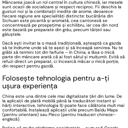
Mâncarea joacă un rol central în cultura chineză, iar mesele 
sunt ocazii de socializare și respect reciproc. Fii deschis la 
gusturi noi și la combinații inedite de arome, deoarece 
fiecare regiune are specialități distincte: bucătăria din 
Sichuan este picantă și aromată, cea cantoneză se 
concentrează pe prospețime și echilibru, iar cea din nord 
este bazată pe preparate din grâu, precum tăițeii sau 
găluștele.
Dacă ești invitat la o masă tradițională, așteaptă ca gazda 
să te îndrume unde să te așezi și să înceapă servirea. Nu te 
grăbi să termini tot din farfurie – în China, a lăsa o mică 
parte din mâncare arată că ai fost sătul și mulțumit. Evită să 
refuzi direct un preparat, ci încearcă măcar o mică porție, 
din respect pentru gazdă.
Folosește tehnologia pentru a-ți 
ușura experiența
China este una dintre cele mai digitalizate țări din lume. De 
la aplicații de plată mobilă până la traducători instant și 
hărți interactive, tehnologia îți poate face călătoria mult mai 
confortabilă. Instalează aplicații utile precum Baidu Maps 
(pentru orientare) sau Pleco (pentru traduceri chineze–
engleză).
Reține că multe platforme occidentale – cum ar fi Google, 