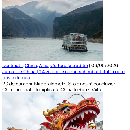
Destinații
,
China
,
Asia
,
Cultura și tradiție
| 06/05/2026
Jurnal de China | 14 zile care ne-au schimbat felul în care
privim lumea
20 de oameni. Mii de kilometri. Și o singură concluzie:
China nu poate fi explicată. China trebuie trăită.