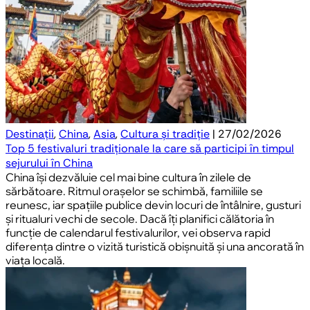
Destinații
,
China
,
Asia
,
Cultura și tradiție
| 27/02/2026
Top 5 festivaluri tradiționale la care să participi în timpul
sejurului în China
China își dezvăluie cel mai bine cultura în zilele de
sărbătoare. Ritmul orașelor se schimbă, familiile se
reunesc, iar spațiile publice devin locuri de întâlnire, gusturi
și ritualuri vechi de secole. Dacă îți planifici călătoria în
funcție de calendarul festivalurilor, vei observa rapid
diferența dintre o vizită turistică obișnuită și una ancorată în
viața locală.