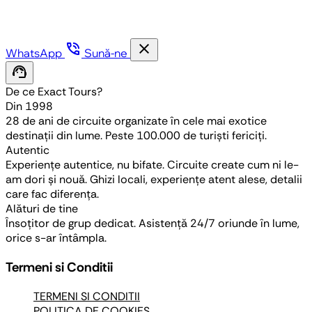
phone_in_talk
close
WhatsApp
Sună-ne
support_agent
De ce Exact Tours?
Din 1998
28 de ani de circuite organizate în cele mai exotice
destinații din lume. Peste 100.000 de turiști fericiți.
Autentic
Experiențe autentice, nu bifate. Circuite create cum ni le-
am dori și nouă. Ghizi locali, experiențe atent alese, detalii
care fac diferența.
Alături de tine
Însoțitor de grup dedicat. Asistență 24/7 oriunde în lume,
orice s-ar întâmpla.
Termeni si Conditii
TERMENI SI CONDITII
POLITICA DE COOKIES