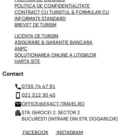
POLITICA DE CONFIDENTIALITATE
CONTRACT CU TURISTUL & FORMULAR CU
INFORMATII STANDARD
BREVET DE TURISM
LICENTA DE TURISM
ASIGURARE & GARANTIE BANCARA
ANPC
SOLUTIONAREA ONLINE A LITIGIILOR
HARTA SITE
Contact
call
0755 74 47 91
phone_iphone
021 312 30 45
mail
OFFICE@EXACT-TRAVEL.RO
apartment
STR. GHIOCEI 2, SECTOR 2
BUCURESTI
(INTRARE DIN STR. DOGARILOR)
FACEBOOK
INSTAGRAM