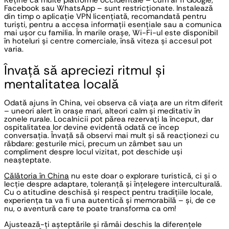
Facebook sau WhatsApp – sunt restricționate. Instalează 
din timp o aplicație VPN licențiată, recomandată pentru 
turiști, pentru a accesa informații esențiale sau a comunica 
mai ușor cu familia. În marile orașe, Wi-Fi-ul este disponibil 
în hoteluri și centre comerciale, însă viteza și accesul pot 
varia.
Învață să apreciezi ritmul și 
mentalitatea locală
Odată ajuns în China, vei observa că viața are un ritm diferit 
– uneori alert în orașe mari, alteori calm și meditativ în 
zonele rurale. Localnicii pot părea rezervați la început, dar 
ospitalitatea lor devine evidentă odată ce încep 
conversația. Învață să observi mai mult și să reacționezi cu 
răbdare: gesturile mici, precum un zâmbet sau un 
compliment despre locul vizitat, pot deschide uși 
neașteptate.
Călătoria în China
 nu este doar o explorare turistică, ci și o 
lecție despre adaptare, toleranță și înțelegere interculturală. 
Cu o atitudine deschisă și respect pentru tradițiile locale, 
experiența ta va fi una autentică și memorabilă – și, de ce 
nu, o aventură care te poate transforma ca om!
Ajustează-ți așteptările și rămâi deschis la diferențele 