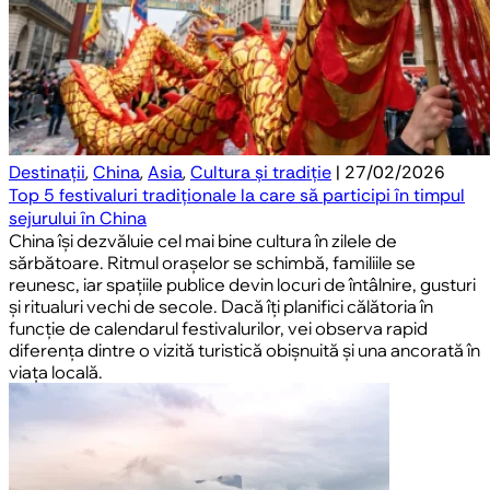
Destinații
,
China
,
Asia
,
Cultura și tradiție
| 27/02/2026
Top 5 festivaluri tradiționale la care să participi în timpul
sejurului în China
China își dezvăluie cel mai bine cultura în zilele de
sărbătoare. Ritmul orașelor se schimbă, familiile se
reunesc, iar spațiile publice devin locuri de întâlnire, gusturi
și ritualuri vechi de secole. Dacă îți planifici călătoria în
funcție de calendarul festivalurilor, vei observa rapid
diferența dintre o vizită turistică obișnuită și una ancorată în
viața locală.