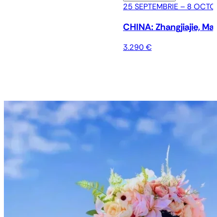
25 SEPTEMBRIE – 8 OCTO
CHINA: Zhangjiajie, Ma
3.290 €