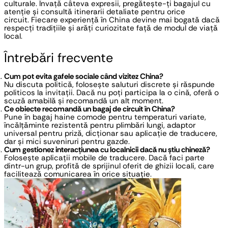
culturale. Învață câteva expresii, pregătește-ți bagajul cu 
atenție și consultă itinerarii detaliate pentru orice 
circuit. Fiecare experiență în China devine mai bogată dacă 
respecți tradițiile și arăți curiozitate față de modul de viață 
local.
Întrebări frecvente
Cum pot evita gafele sociale când vizitez China?
Nu discuta politică, folosește saluturi discrete și răspunde 
politicos la invitații. Dacă nu poți participa la o cină, oferă o 
scuză amabilă și recomandă un alt moment.
Ce obiecte recomandă un bagaj de circuit în China?
Pune în bagaj haine comode pentru temperaturi variate, 
încălțăminte rezistentă pentru plimbări lungi, adaptor 
universal pentru priză, dicționar sau aplicație de traducere, 
dar și mici suveniruri pentru gazde.
Cum gestionez interacțiunea cu localnicii dacă nu știu chineză?
Folosește aplicații mobile de traducere. Dacă faci parte 
dintr-un grup, profită de sprijinul oferit de ghizii locali, care 
facilitează comunicarea în orice situație.