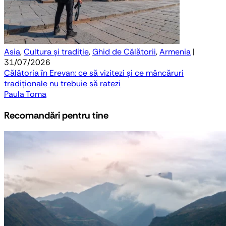
Asia
,
Cultura și tradiție
,
Ghid de Călătorii
,
Armenia
|
31/07/2026
Călătoria în Erevan: ce să vizitezi și ce mâncăruri
tradiționale nu trebuie să ratezi
Paula Toma
Recomandări pentru tine