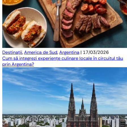
Destinații
,
America de Sud
,
Argentina
| 17/03/2026
Cum să integrezi experiențe culinare locale în circuitul tău
prin Argentina?