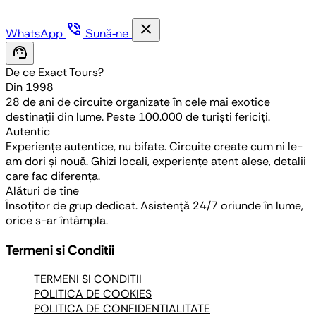
phone_in_talk
close
WhatsApp
Sună-ne
support_agent
De ce Exact Tours?
Din 1998
28 de ani de circuite organizate în cele mai exotice
destinații din lume. Peste 100.000 de turiști fericiți.
Autentic
Experiențe autentice, nu bifate. Circuite create cum ni le-
am dori și nouă. Ghizi locali, experiențe atent alese, detalii
care fac diferența.
Alături de tine
Însoțitor de grup dedicat. Asistență 24/7 oriunde în lume,
orice s-ar întâmpla.
Termeni si Conditii
TERMENI SI CONDITII
POLITICA DE COOKIES
POLITICA DE CONFIDENTIALITATE