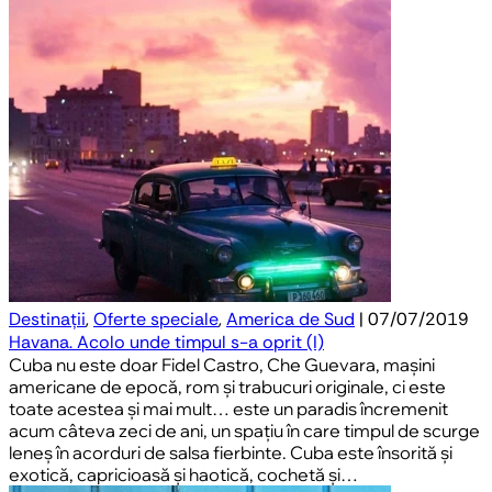
Destinații
,
Oferte speciale
,
America de Sud
| 07/07/2019
Havana. Acolo unde timpul s-a oprit (I)
Cuba nu este doar Fidel Castro, Che Guevara, mașini
americane de epocă, rom și trabucuri originale, ci este
toate acestea și mai mult… este un paradis încremenit
acum câteva zeci de ani, un spațiu în care timpul de scurge
leneș în acorduri de salsa fierbinte. Cuba este însorită și
exotică, capricioasă și haotică, cochetă și…