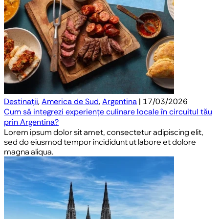
Destinații
,
America de Sud
,
Argentina
| 17/03/2026
Cum să integrezi experiențe culinare locale în circuitul tău
prin Argentina?
Lorem ipsum dolor sit amet, consectetur adipiscing elit,
sed do eiusmod tempor incididunt ut labore et dolore
magna aliqua.