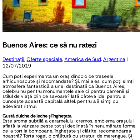
Buenos Aires: ce să nu ratezi
Destinații
,
Oferte speciale
,
America de Sud
,
Argentina
|
12/07/2019
Cum poți experimenta un oraș dincolo de traseele 
arhicunoscute și recomandate? Și, mai ales, cum poți simți 
atmosfera fantastică a unei destinații ca Buenos Aires, 
celebru nu pentru monumentele sale ci pentru oamenii și 
stilul de viață plin de savoare? Iată câteva idei pentru a 
cunoaște această capitală altfel, pentru a îi simți cu 
adevărat ritmul.
Gustă dulche de leche și înghețata
Este aroma subtilă a caramelului cremos, emblema orașului 
aflată la vânzare peste tot și declinată în nenumărate forme, 
de la tort la bomboane, înghețate și clătite. recomandarea 
noastră? Torta rogel, o prăjitură cu straturi de merengue. Și 