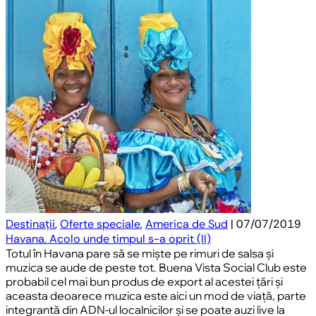
Destinații
,
Oferte speciale
,
America de Sud
| 07/07/2019
Havana. Acolo unde timpul s-a oprit (II)
Totul în Havana pare să se miște pe rimuri de salsa și
muzica se aude de peste tot. Buena Vista Social Club este
probabil cel mai bun produs de export al acestei țări și
aceasta deoarece muzica este aici un mod de viață, parte
integrantă din ADN-ul localnicilor și se poate auzi live la