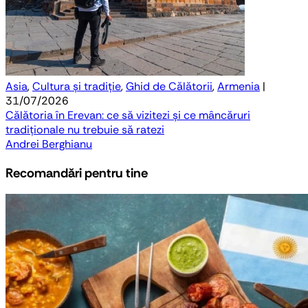
Asia
,
Cultura și tradiție
,
Ghid de Călătorii
,
Armenia
|
31/07/2026
Călătoria în Erevan: ce să vizitezi și ce mâncăruri
tradiționale nu trebuie să ratezi
Andrei Berghianu
Recomandări pentru tine