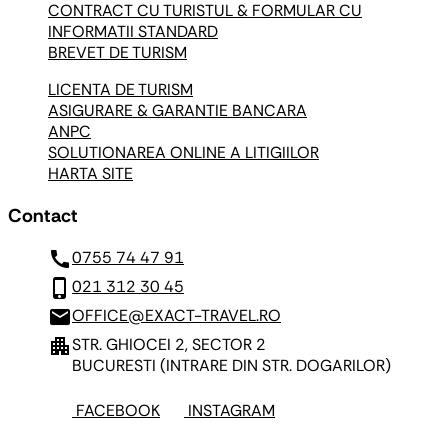
CONTRACT CU TURISTUL & FORMULAR CU
INFORMATII STANDARD
BREVET DE TURISM
LICENTA DE TURISM
ASIGURARE & GARANTIE BANCARA
ANPC
SOLUTIONAREA ONLINE A LITIGIILOR
HARTA SITE
Contact
call
0755 74 47 91
phone_iphone
021 312 30 45
mail
OFFICE@EXACT-TRAVEL.RO
apartment
STR. GHIOCEI 2, SECTOR 2
BUCURESTI
(INTRARE DIN STR. DOGARILOR)
FACEBOOK
INSTAGRAM