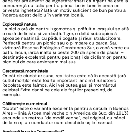
dacă tot am amintit de înghețată: știați că Argentina este la 
concurență cu Italia pentru primul loc în lume în ceea ce 
privește înghețata? Iată un motiv suficient de bun pentru a 
încerca acest deliciu în varianta locală.
Explorează natura
La nici o oră de centrul zgomotos și prăfuit al orașului se află 
o oază de liniște și verdeață: Tigre, o deltă subtropicală 
aproape neatinsă, cu păduri bogate și răuri strălucitoare. 
Perfectă pentru un picnic sau o plimbare cu barca. Sau 
vizitează Reserva Ecólogica Constanera Sur, o zonă verde cu 
patru lacuri, iarbă înaltă și peste 200 de specii de păsări – 
destinație excelentă pentru pasionații de ciclism ori pentru 
picnicul de care aminteam mai sus.
Cercetează mormintele
Oricât de ciudat ar suna, realitatea este că în această țară 
cultul morților este foarte important iar cimitirul istoric 
Recoleta este faimos. Aici vei putea găsi și mormântul 
celebrei Evita dar și pe cele ale foștilor președinți, de 
exemplu.
Călătorește cu metroul
”Subte” este o variantă excelentă pentru a circula în Buenos 
Aires – linia A (cea mai veche din America de Sud, din 1913) 
ascunde un metrou ”de modă veche”, cel original, cu bănci 
de lemn și un conductor care deschide ușile manual.
Apelează la un tur ”personalizat”