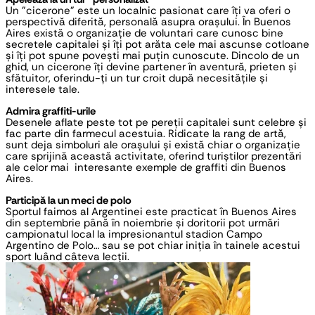
Un ”cicerone” este un localnic pasionat care îți va oferi o 
perspectivă diferită, personală asupra orașului. În Buenos 
Aires există o organizație de voluntari care cunosc bine 
secretele capitalei și îți pot arăta cele mai ascunse cotloane 
și îți pot spune povești mai puțin cunoscute. Dincolo de un 
ghid, un cicerone îți devine partener în aventură, prieten și 
sfătuitor, oferindu-ți un tur croit după necesitățile și 
interesele tale.
Admira graffiti-urile
Desenele aflate peste tot pe pereții capitalei sunt celebre și 
fac parte din farmecul acestuia. Ridicate la rang de artă, 
sunt deja simboluri ale orașului și există chiar o organizație 
care sprijină această activitate, oferind turiștilor prezentări 
ale celor mai  interesante exemple de graffiti din Buenos 
Aires.
Participă la un meci de polo
Sportul faimos al Argentinei este practicat în Buenos Aires 
din septembrie până în noiembrie și doritorii pot urmări 
campionatul local la impresionantul stadion Campo 
Argentino de Polo… sau se pot chiar iniția în tainele acestui 
sport luând câteva lecții.