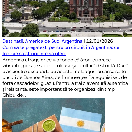
Destinații
,
America de Sud
,
Argentina
| 12/01/2026
Cum să te pregătești pentru un circuit în Argentina: ce
trebuie să știi înainte să pleci
Argentina atrage orice iubitor de călătorii cu orașe
vibrante, peisaje spectaculoase și o cultură distinctă. Dacă
plănuiești o escapadă pe aceste meleaguri, ai șansa să te
bucuri de Buenos Aires, de frumusețea Patagoniei sau de
forța cascadelor Iguazu. Pentru a trăi o aventură autentică
și relaxantă, este important să te organizezi din timp.
Ghidul de…