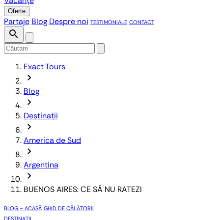
Vacanțe
Oferte
Partaje
Blog
Despre noi
TESTIMONIALE
CONTACT
search
Exact Tours
chevron_forward
Blog
chevron_forward
Destinații
chevron_forward
America de Sud
chevron_forward
Argentina
chevron_forward
BUENOS AIRES: CE SĂ NU RATEZI
BLOG – ACASĂ
GHID DE CĂLĂTORII
DESTINAȚII