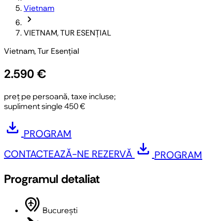
Vietnam
chevron_forward
VIETNAM, TUR ESENȚIAL
Vietnam, Tur Esențial
2.590 €
preț pe persoană, taxe incluse;
supliment single 450 €
download
PROGRAM
download
CONTACTEAZĂ-NE
REZERVĂ
PROGRAM
Programul detaliat
multiple_airports
București