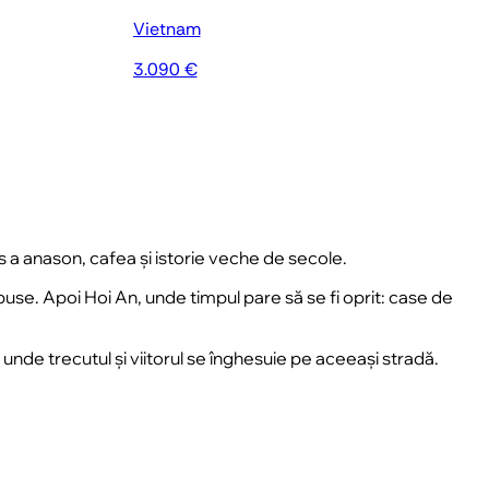
Vietnam
3.090 €
 a anason, cafea și istorie veche de secole.
 apuse. Apoi
Hoi An
, unde timpul pare să se fi oprit: case de
unde trecutul și viitorul se înghesuie pe aceeași stradă.