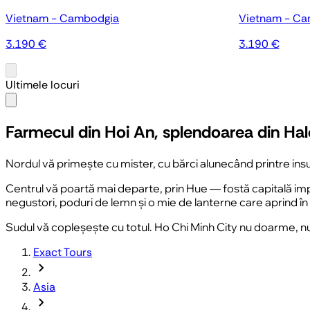
Vietnam - Cambodgia
Vietnam - C
3.190 €
3.190 €
Ultimele locuri
Farmecul din Hoi An, splendoarea din Ha
Nordul vă primește cu mister, cu bărci alunecând printre insu
Centrul vă poartă mai departe, prin
Hue
— fostă capitală impe
negustori, poduri de lemn și o mie de lanterne care aprind în 
Sudul vă copleșește cu totul.
Ho Chi Minh City
nu doarme, nu 
Exact Tours
chevron_forward
Asia
chevron_forward