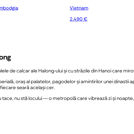
ambodgia
Vietnam
2.490 €
long
lele de calcar ale
Halong
-ului și cu străzile din
Hanoi
care miros
rială, oraș al palatelor, pagodelor și amintirilor unei dinastii
fiecare seară același cer.
tace, nu stă locului — o metropolă care vibrează zi și noapte, 