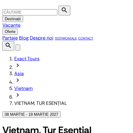
search
Destinații
Vacanțe
Oferte
Partaje
Blog
Despre noi
TESTIMONIALE
CONTACT
search
Exact Tours
chevron_forward
Asia
chevron_forward
Vietnam
chevron_forward
VIETNAM, TUR ESENȚIAL
08 MARTIE - 19 MARTIE 2027
Vietnam, Tur Esențial