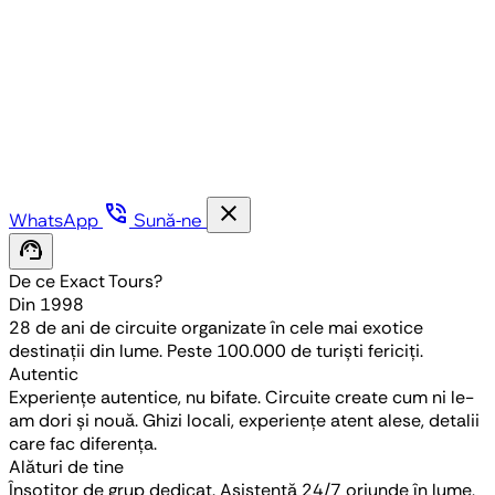
phone_in_talk
close
WhatsApp
Sună-ne
support_agent
De ce Exact Tours?
Din 1998
28 de ani de circuite organizate în cele mai exotice
destinații din lume. Peste 100.000 de turiști fericiți.
Autentic
Experiențe autentice, nu bifate. Circuite create cum ni le-
am dori și nouă. Ghizi locali, experiențe atent alese, detalii
care fac diferența.
Alături de tine
Însoțitor de grup dedicat. Asistență 24/7 oriunde în lume,