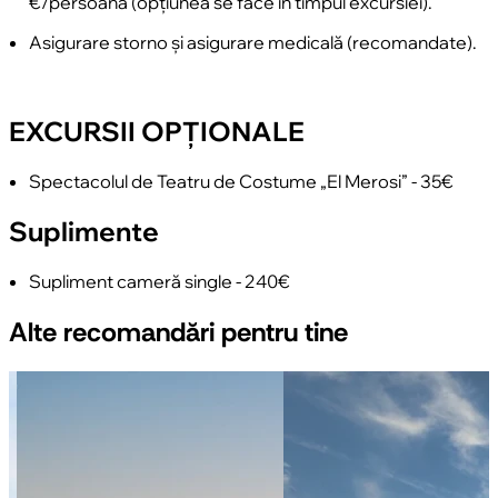
€/persoană (opțiunea se face în timpul excursiei).
Asigurare storno și asigurare medicală (recomandate).
EXCURSII OPȚIONALE
Spectacolul de Teatru de Costume „El Merosi” - 35€
Suplimente
Supliment cameră single - 240€
Alte recomandări pentru tine