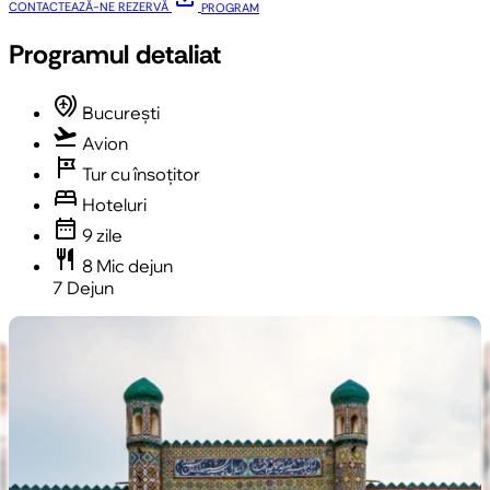
CONTACTEAZĂ-NE
REZERVĂ
PROGRAM
Programul detaliat
multiple_airports
București
flight_takeoff
Avion
tour
Tur cu însoțitor
bed
Hoteluri
date_range
9 zile
restaurant
8 Mic dejun
7 Dejun