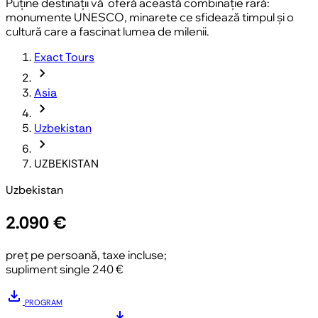
Puține destinații vă oferă această combinație rară:
monumente UNESCO, minarete ce sfidează timpul și o
cultură care a fascinat lumea de milenii.
Exact Tours
chevron_forward
Asia
chevron_forward
Uzbekistan
chevron_forward
UZBEKISTAN
Uzbekistan
2.090 €
preț pe persoană, taxe incluse;
supliment single 240 €
download
PROGRAM
download