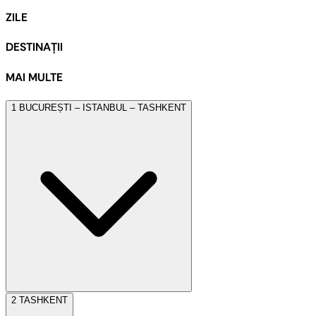
ZILE
DESTINAȚII
MAI MULTE
1
BUCUREȘTI – ISTANBUL – TASHKENT
2
TASHKENT
Ne întâlnim la ora 19:30 în Aeroportul Henri Coandă cu