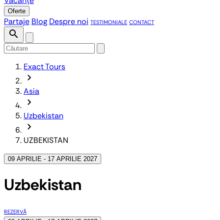
Vacanțe
Oferte
Partaje
Blog
Despre noi
TESTIMONIALE
CONTACT
search
Exact Tours
chevron_forward
Asia
chevron_forward
Uzbekistan
chevron_forward
UZBEKISTAN
09 APRILIE - 17 APRILIE 2027
Uzbekistan
REZERVĂ