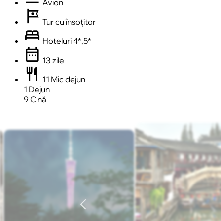
Avion
tour
Tur cu însoțitor
bed
Hoteluri 4*,5*
date_range
13 zile
restaurant
11 Mic dejun
1 Dejun
9 Cină