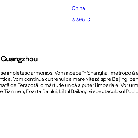
China
3.395 €
 – Guangzhou
atura se împletesc armonios. Vom începe în Shanghai, metropol
ice. Vom continua cu trenul de mare viteză spre Beijing, pent
tă de Teracotă, o mărturie unică a puterii imperiale. Vor urma 
ianmen, Poarta Raiului, Liftul Bailong și spectaculosul Pod de St