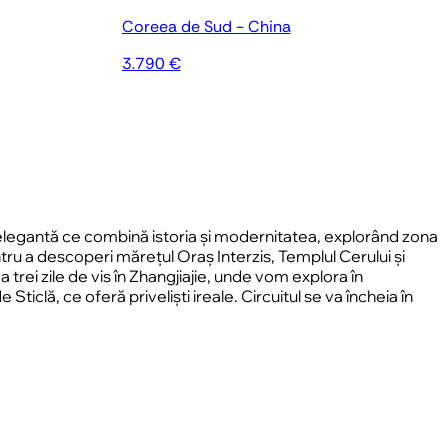
Coreea de Sud - China
3.790 €
ă elegantă ce combină istoria și modernitatea, explorând zona
ru a descoperi mărețul Oraș Interzis, Templul Cerului și
trei zile de vis în Zhangjiajie, unde vom explora în
iclă, ce oferă priveliști ireale. Circuitul se va încheia în