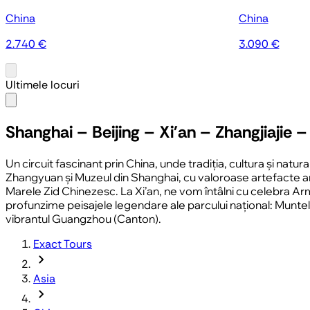
China
China
2.740 €
3.090 €
Ultimele locuri
Shanghai – Beijing – Xi'an – Zhangjiajie
Un circuit fascinant prin China, unde tradiția, cultura și n
Zhangyuan și Muzeul din Shanghai, cu valoroase artefacte ant
Marele Zid Chinezesc. La Xi’an, ne vom întâlni cu celebra Arma
profunzime peisajele legendare ale parcului național: Muntele T
vibrantul
Guangzhou
(Canton).
Exact Tours
chevron_forward
Asia
chevron_forward