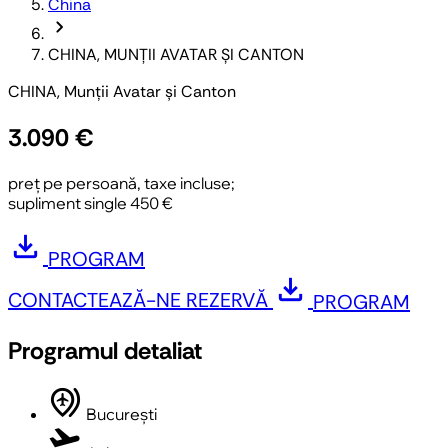
China
chevron_forward
CHINA, MUNȚII AVATAR ȘI CANTON
CHINA, Munții Avatar și Canton
3.090 €
preț pe persoană, taxe incluse;
supliment single 450 €
download
PROGRAM
download
CONTACTEAZĂ-NE
REZERVĂ
PROGRAM
Programul detaliat
multiple_airports
București
flight_takeoff