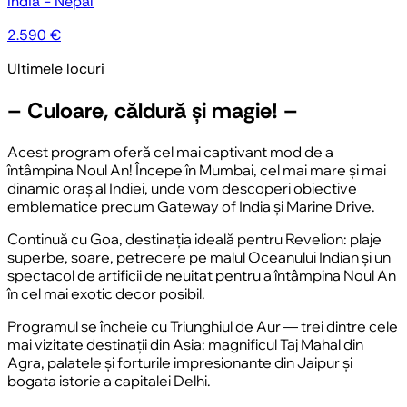
India - Nepal
2.590 €
Ultimele locuri
– Culoare, căldură și magie! –
Acest program oferă cel mai captivant mod de a
întâmpina Noul An! Începe în
Mumbai
, cel mai mare și mai
dinamic oraș al Indiei, unde vom descoperi obiective
emblematice precum Gateway of India și Marine Drive.
Continuă cu
Goa
, destinația ideală pentru Revelion: plaje
superbe, soare, petrecere pe malul Oceanului Indian și un
spectacol de artificii de neuitat pentru a întâmpina Noul An
în cel mai exotic decor posibil.
Programul se încheie cu
Triunghiul de Aur
— trei dintre cele
mai vizitate destinații din Asia: magnificul
Taj Mahal
din
Agra, palatele și forturile impresionante din
Jaipur
și
bogata istorie a capitalei
Delhi
.