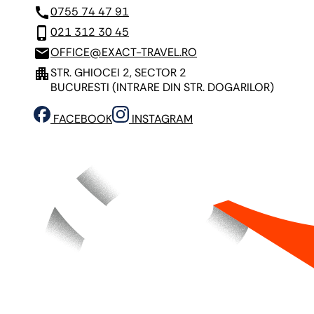
call
0755 74 47 91
phone_iphone
021 312 30 45
mail
OFFICE@EXACT-TRAVEL.RO
apartment
STR. GHIOCEI 2, SECTOR 2
BUCURESTI
(INTRARE DIN STR. DOGARILOR)
FACEBOOK
INSTAGRAM