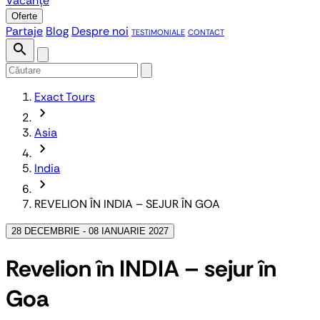
Vacanțe
Oferte
Partaje
Blog
Despre noi
TESTIMONIALE
CONTACT
search
Exact Tours
chevron_forward
Asia
chevron_forward
India
chevron_forward
REVELION ÎN INDIA – SEJUR ÎN GOA
28 DECEMBRIE - 08 IANUARIE 2027
Revelion în INDIA – sejur în
Goa