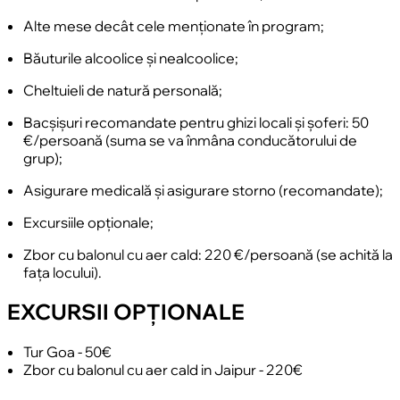
Alte mese decât cele menționate în program;
Băuturile alcoolice și nealcoolice;
Cheltuieli de natură personală;
Bacșișuri recomandate pentru ghizi locali și șoferi
:
50
€/persoană (suma se va înmâna conducătorului de
grup);
Asigurare medicală și asigurare storno (recomandate);
Excursiile opționale;
Zbor cu balonul cu aer cald: 220 €/persoană (se achită la
fața locului).
EXCURSII OPȚIONALE
Tur Goa - 50€
Zbor cu balonul cu aer cald in Jaipur - 220€