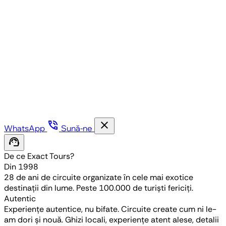
phone_in_talk
close
WhatsApp
Sună-ne
support_agent
De ce Exact Tours?
Din 1998
28 de ani de circuite organizate în cele mai exotice
destinații din lume. Peste 100.000 de turiști fericiți.
Autentic
Experiențe autentice, nu bifate. Circuite create cum ni le-
am dori și nouă. Ghizi locali, experiențe atent alese, detalii