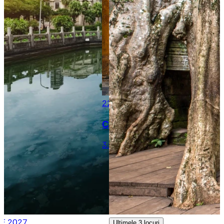
22 DECEMBRIE – 4 IANUARIE 20
Crăciun și Revelion în VIET
3.090 €
IE 2027
Ultimele
3 locuri