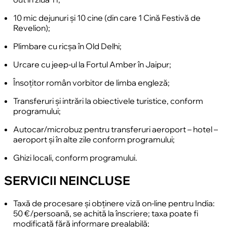
10 mic dejunuri și 10 cine (din care 1 Cină Festivă de
Revelion);
Plimbare cu ricșa în Old Delhi;
Urcare cu jeep-ul la Fortul Amber în Jaipur;
Însoțitor român vorbitor de limba engleză;
Transferuri și intrări la obiectivele turistice, conform
programului;
Autocar/microbuz pentru transferuri aeroport – hotel –
aeroport și în alte zile conform programului;
Ghizi locali, conform programului.
SERVICII NEINCLUSE
Taxă de procesare și obținere viză on-line pentru India:
50 €/persoană, se achită la înscriere; taxa poate fi
modificată fără informare prealabilă;