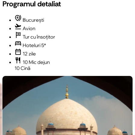
Programul detaliat
multiple_airports
București
flight_takeoff
Avion
tour
Tur cu însoțitor
bed
Hoteluri 5*
date_range
12 zile
restaurant
10 Mic dejun
10 Cină