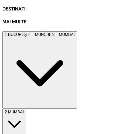
DESTINAȚII
MAI MULTE
1
BUCUREȘTI – MUNCHEN – MUMBAI
2
MUMBAI
Ne întâlnim la ora 04:00 în Aeroportul ‘Henri Coandă’ cu
reprezentatul agenției.
Plecare spre Munchen cu zborul LH 4139 (06:05 – 07:15).