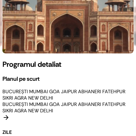
Programul detaliat
Planul pe scurt
BUCUREȘTI
MUMBAI
GOA
JAIPUR
ABHANERI
FATEHPUR
SIKRI
AGRA
NEW DELHI
BUCUREȘTI
MUMBAI
GOA
JAIPUR
ABHANERI
FATEHPUR
SIKRI
AGRA
NEW DELHI
arrow_forward
ZILE