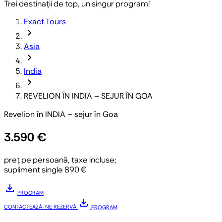
Trei destinații de top, un singur program!
Exact Tours
chevron_forward
Asia
chevron_forward
India
chevron_forward
REVELION ÎN INDIA – SEJUR ÎN GOA
Revelion în INDIA – sejur în Goa
3.590 €
preț pe persoană, taxe incluse;
supliment single 890 €
download
PROGRAM
download
CONTACTEAZĂ-NE
REZERVĂ
PROGRAM