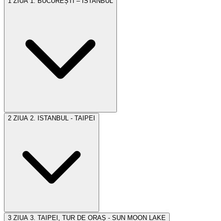
1
ZIUA 1. BUCUREȘTI – ISTANBUL
2
ZIUA 2. ISTANBUL - TAIPEI
Ne vom întâlni la ora 19:30 în Aeroportul Henri Coandă și
vom pleca spre
Istanbul
cu zborul TK1046 (21:50 – 00:20,
ziua următoare).
3
ZIUA 3. TAIPEI, TUR DE ORAȘ - SUN MOON LAKE