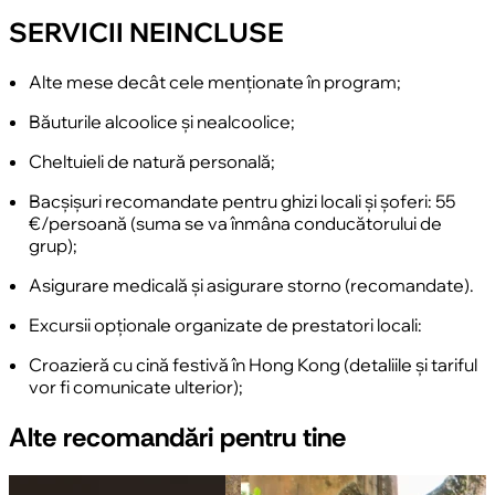
SERVICII NEINCLUSE
Alte mese decât cele menționate în program;
Băuturile alcoolice și nealcoolice;
Cheltuieli de natură personală;
Bacșișuri recomandate pentru ghizi locali și șoferi: 55
€/persoană (suma se va înmâna conducătorului de
grup);
Asigurare medicală și asigurare storno (recomandate).
Excursii opționale organizate de prestatori locali:
Croazieră cu cină festivă în Hong Kong (detaliile și tariful
vor fi comunicate ulterior);
Alte recomandări pentru tine