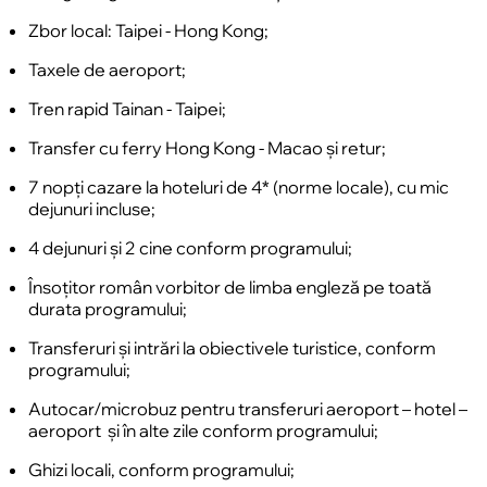
Mese: mic dejun la hotel.
Zbor local: Taipei - Hong Kong;
Taxele de aeroport;
Tren rapid Tainan - Taipei;
Transfer cu ferry Hong Kong - Macao și retur;
7 nopți cazare la hoteluri de 4* (norme locale), cu mic
dejunuri incluse;
4 dejunuri și 2 cine conform programului;
Însoțitor român vorbitor de limba engleză pe toată
durata programului;
Transferuri și intrări la obiectivele turistice, conform
programului;
Autocar/microbuz pentru transferuri aeroport – hotel –
aeroport și în alte zile conform programului;
Ghizi locali, conform programului;