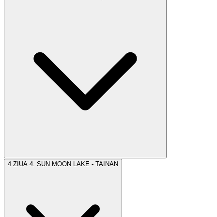
Escală la Istanbul și continuare spre
Taipei
, capitala
Taiwanului, cu zborul TK 24 (02:00 – 17:40).
După formalitățile de sosire, transfer la hotel, cazare și
timp liber la dispoziție.
Cazare în Taipei la hotel de 4* (
Royal Season
sau similar).
4
ZIUA 4. SUN MOON LAKE - TAINAN
În prima parte a zilei vom face un
tur
cu ghid local al
orașului
Taipei
, centrul economic, politic, educațional și
cultural al Taiwanului. Vom vedea cele mai importante
obiective turistice din oraș: