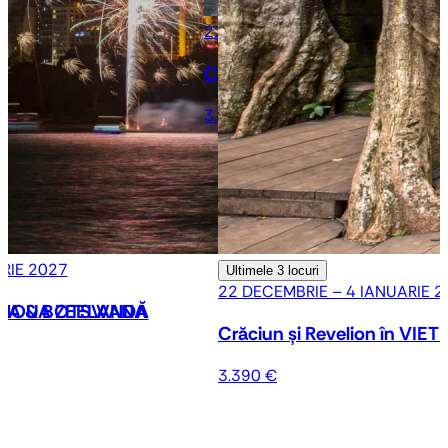
22 DECEMBRIE – 4 IANUARIE 20
Crăciun și Revelion în VIET
3.090 €
RIE 2027
Ultimele
3 locuri
22 DECEMBRIE – 4 IANUARIE 
ORIA & BOTSWANA
& NOUA ZEELANDĂ
Crăciun și Revelion în V
3.390 €