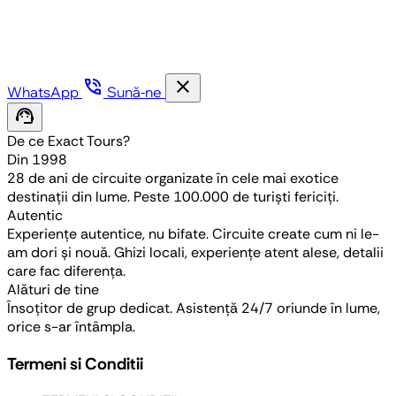
phone_in_talk
close
WhatsApp
Sună-ne
support_agent
De ce Exact Tours?
Din 1998
28 de ani de circuite organizate în cele mai exotice
destinații din lume. Peste 100.000 de turiști fericiți.
Autentic
Experiențe autentice, nu bifate. Circuite create cum ni le-
am dori și nouă. Ghizi locali, experiențe atent alese, detalii
care fac diferența.
Alături de tine
Însoțitor de grup dedicat. Asistență 24/7 oriunde în lume,
orice s-ar întâmpla.
Termeni si Conditii