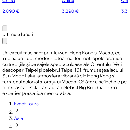
China
China
Chi
2.890 €
3.290 €
3.3
Ultimele locuri
Un circuit fascinant prin
Taiwan
,
Hong Kong
și
Macao
, ce
îmbină perfect modernitatea marilor metropole asiatice
cu tradițiile și peisajele spectaculoase ale Orientului. Veți
descoperi Taipei și celebrul Taipei 101, frumusețea lacului
Sun Moon Lake, atmosfera vibrantă din Hong Kong și
farmecul colonial al orașului Macao. Călătoria se încheie pe
pitoreasca Insulă Lantau, la celebrul Big Buddha, într-o
experiență asiatică memorabilă.
Exact Tours
chevron_forward
Asia
chevron_forward