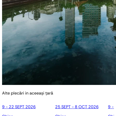
Alte plecări in aceeași țară
9 - 22 SEPT 2026
25 SEPT - 8 OCT 2026
9 -