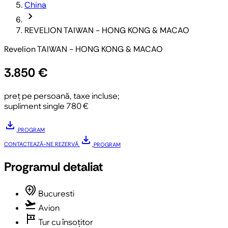
China
chevron_forward
REVELION TAIWAN - HONG KONG & MACAO
Revelion TAIWAN - HONG KONG & MACAO
3.850 €
preț pe persoană, taxe incluse;
supliment single 780 €
download
PROGRAM
download
CONTACTEAZĂ-NE
REZERVĂ
PROGRAM
Programul detaliat
multiple_airports
Bucuresti
flight_takeoff
Avion
tour
Tur cu însoțitor