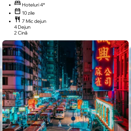
bed
Hoteluri 4*
date_range
10 zile
restaurant
7 Mic dejun
4 Dejun
2 Cină