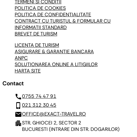
TERMENI SI CONDITII
POLITICA DE COOKIES
POLITICA DE CONFIDENTIALITATE
CONTRACT CU TURISTUL & FORMULAR CU
INFORMATII STANDARD
BREVET DE TURISM
LICENTA DE TURISM
ASIGURARE & GARANTIE BANCARA
ANPC
SOLUTIONAREA ONLINE A LITIGIILOR
HARTA SITE
Contact
call
0755 74 47 91
phone_iphone
021 312 30 45
mail
OFFICE@EXACT-TRAVEL.RO
apartment
STR. GHIOCEI 2, SECTOR 2
BUCURESTI
(INTRARE DIN STR. DOGARILOR)