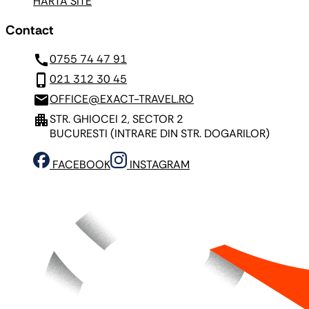
HARTA SITE
Contact
call
0755 74 47 91
phone_iphone
021 312 30 45
mail
OFFICE@EXACT-TRAVEL.RO
apartment
STR. GHIOCEI 2, SECTOR 2
BUCURESTI
(INTRARE DIN STR. DOGARILOR)
FACEBOOK
INSTAGRAM