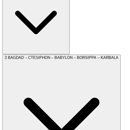
zborul TK 1040 (15:55 – 17:25). Escală la Istanbul și
plecare către Bagdad cu zborul TK 302 (21:35 – 00:35).
3
BAGDAD – CTESIPHON – BABYLON – BORSIPPA – KARBALA
BINE AȚI VENIT ÎN IRAK!
După formalitățile vamale, ne vom întâlni cu ghidul local.
Transfer la hotel pentru cazare în Bagdad la hotel 4*
(
Capital Heart
sau similar).
Vom începe vizitele în Bagdad, oraș fondat în 762 drept
capitală a dinastiei Califatului Abbasid, iar în următorii
500 de ani a fost cel mai important centru cultural al
civilizației arabe și islamice și unul dintre cele mai mari
orașe ale lumii. Vom vizita
Catedrala Apostolică Armeană
Sfântul Grigore Iluminatorul
, care a fost construită între