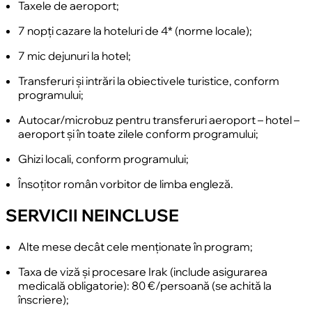
întregime din cărămidă, arhitectura monumentului este
Taxele de aeroport;
Mese: mic dejun la hotel.
reprezentativă pentru stilul special caracteristic perioadei
7 nopți cazare la hoteluri de 4* (norme locale);
Abbaside în arhitectura islamică.
7 mic dejunuri la hotel;
Madrasa Mustansiriya
, numită după fondatorul său, califul
abasid Al-Mustansir Billah și construită în 1233, este una
Transferuri și intrări la obiectivele turistice, conform
dintre cele mai vechi universități din lume.
programului;
Cazare în Bagdad la hotel 4* (
Capital Heart
sau
Autocar/microbuz pentru transferuri aeroport – hotel –
similar).
aeroport și în toate zilele conform programului;
Mese: mic dejun la hotel.
Ghizi locali, conform programului;
Însoțitor român vorbitor de limba engleză.
SERVICII NEINCLUSE
Alte mese decât cele menționate în program;
Taxa de viză și procesare Irak (include asigurarea
medicală obligatorie): 80 €/persoană (se achită la
înscriere);