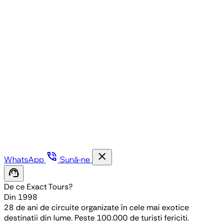
phone_in_talk
close
WhatsApp
Sună-ne
support_agent
De ce Exact Tours?
Din 1998
28 de ani de circuite organizate în cele mai exotice
destinații din lume. Peste 100.000 de turiști fericiți.