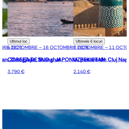
Ultimul loc
Ultimele
6 locuri
BRIE 2026
4 OCTOMBRIE – 16 OCTOMBRIE 2026
3 OCTOMBRIE – 11 OCTO
an, Zhangjiajie, Shanghai
COREEA DE SUD și JAPONIA, plecare din Cluj Nap
UZBEKISTAN
3.790 €
2.140 €