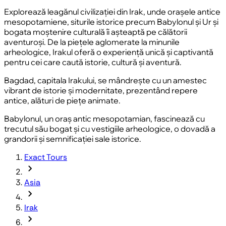
Explorează leagănul civilizației din Irak, unde orașele antice
mesopotamiene, siturile istorice precum Babylonul și Ur și
bogata moștenire culturală îi așteaptă pe călătorii
aventuroși. De la piețele aglomerate la minunile
arheologice, Irakul oferă o experiență unică și captivantă
pentru cei care caută istorie, cultură și aventură.
Bagdad, capitala Irakului, se mândrește cu un amestec
vibrant de istorie și modernitate, prezentând repere
antice, alături de piețe animate.
Babylonul, un oraș antic mesopotamian, fascinează cu
trecutul său bogat și cu vestigiile arheologice, o dovadă a
grandorii și semnificației sale istorice
.
Exact Tours
chevron_forward
Asia
chevron_forward
Irak
chevron_forward