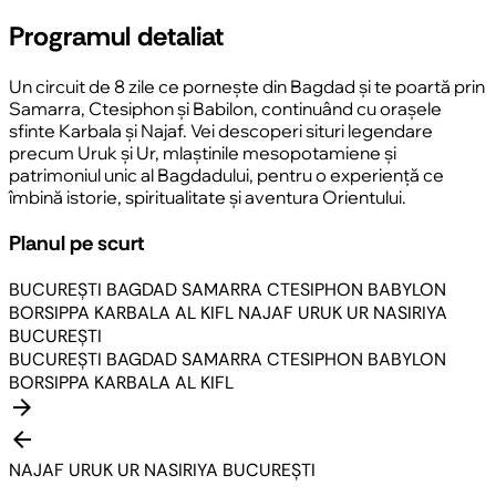
Programul detaliat
Un circuit de 8 zile ce pornește din Bagdad și te poartă prin
Samarra, Ctesiphon și Babilon, continuând cu orașele
sfinte Karbala și Najaf. Vei descoperi situri legendare
precum Uruk și Ur, mlaștinile mesopotamiene și
patrimoniul unic al Bagdadului, pentru o experiență ce
îmbină istorie, spiritualitate și aventura Orientului.
Planul pe scurt
BUCUREȘTI
BAGDAD
SAMARRA
CTESIPHON
BABYLON
BORSIPPA
KARBALA
AL KIFL
NAJAF
URUK
UR
NASIRIYA
BUCUREȘTI
BUCUREȘTI
BAGDAD
SAMARRA
CTESIPHON
BABYLON
BORSIPPA
KARBALA
AL KIFL
arrow_forward
arrow_back
NAJAF
URUK
UR
NASIRIYA
BUCUREȘTI