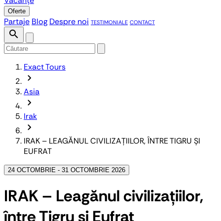
Vacanțe
Oferte
Partaje
Blog
Despre noi
TESTIMONIALE
CONTACT
search
Exact Tours
chevron_forward
Asia
chevron_forward
Irak
chevron_forward
IRAK – LEAGĂNUL CIVILIZAȚIILOR, ÎNTRE TIGRU ȘI
EUFRAT
24 OCTOMBRIE - 31 OCTOMBRIE 2026
IRAK – Leagănul civilizațiilor,
între Tigru și Eufrat