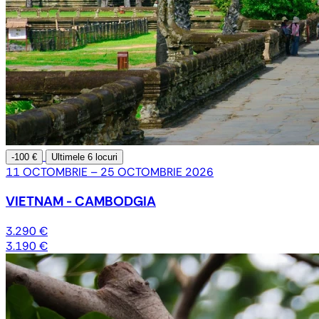
-100 €
Ultimele
6 locuri
11 OCTOMBRIE – 25 OCTOMBRIE 2026
VIETNAM - CAMBODGIA
3.290 €
3.190 €