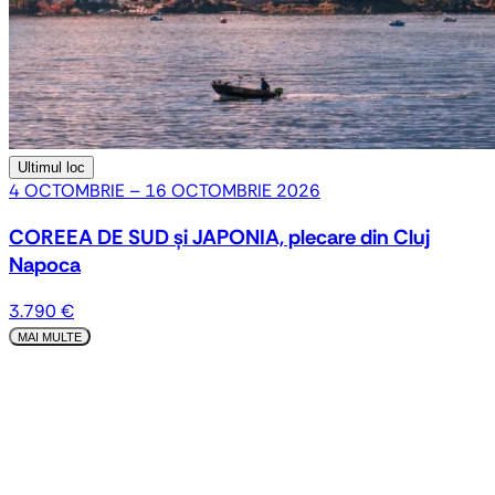
Ultimul loc
4 OCTOMBRIE – 16 OCTOMBRIE 2026
COREEA DE SUD și JAPONIA, plecare din Cluj
Napoca
3.790 €
MAI MULTE