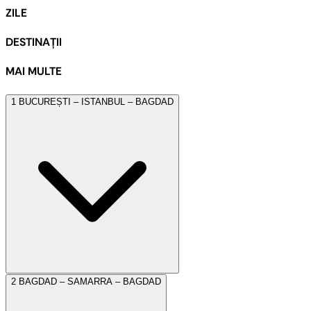
ZILE
DESTINAȚII
MAI MULTE
1
BUCUREȘTI – ISTANBUL – BAGDAD
2
BAGDAD – SAMARRA – BAGDAD
La ora 13:00 ne vom întâlni cu însoțitorul de grup în
Aeroportul Henri Coandă și vom pleca spre Istanbul cu