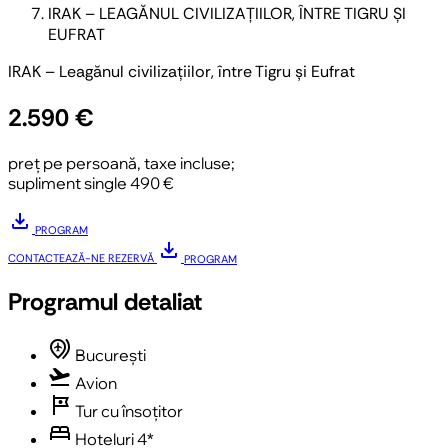
IRAK – LEAGĂNUL CIVILIZAȚIILOR, ÎNTRE TIGRU ȘI
EUFRAT
IRAK – Leagănul civilizațiilor, între Tigru și Eufrat
2.590 €
preț pe persoană, taxe incluse;
supliment single 490 €
download
PROGRAM
download
CONTACTEAZĂ-NE
REZERVĂ
PROGRAM
Programul detaliat
multiple_airports
București
flight_takeoff
Avion
tour
Tur cu însoțitor
bed
Hoteluri 4*