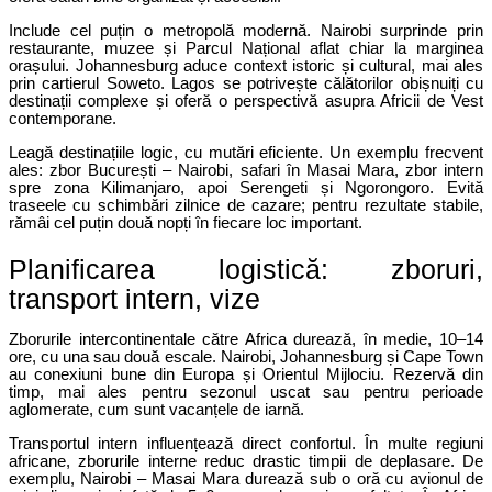
Include cel puțin o metropolă modernă. Nairobi surprinde prin 
restaurante, muzee și Parcul Național aflat chiar la marginea 
orașului. Johannesburg aduce context istoric și cultural, mai ales 
prin cartierul Soweto. Lagos se potrivește călătorilor obișnuiți cu 
destinații complexe și oferă o perspectivă asupra Africii de Vest 
contemporane.
Leagă destinațiile logic, cu mutări eficiente. Un exemplu frecvent 
ales: zbor București – Nairobi, safari în Masai Mara, zbor intern 
spre zona Kilimanjaro, apoi Serengeti și Ngorongoro. Evită 
traseele cu schimbări zilnice de cazare; pentru rezultate stabile, 
rămâi cel puțin două nopți în fiecare loc important.
Planificarea logistică: zboruri, 
transport intern, vize
Zborurile intercontinentale către Africa durează, în medie, 10–14 
ore, cu una sau două escale. Nairobi, Johannesburg și Cape Town 
au conexiuni bune din Europa și Orientul Mijlociu. Rezervă din 
timp, mai ales pentru sezonul uscat sau pentru perioade 
aglomerate, cum sunt vacanțele de iarnă.
Transportul intern influențează direct confortul. În multe regiuni 
africane, zborurile interne reduc drastic timpii de deplasare. De 
exemplu, Nairobi – Masai Mara durează sub o oră cu avionul de 