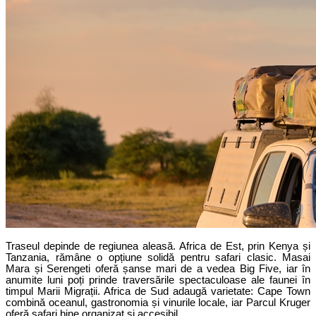
Traseul depinde de regiunea aleasă. Africa de Est, prin Kenya și 
Tanzania, rămâne o opțiune solidă pentru safari clasic. Masai 
Mara și Serengeti oferă șanse mari de a vedea Big Five, iar în 
anumite luni poți prinde traversările spectaculoase ale faunei în 
timpul Marii Migrații. Africa de Sud adaugă varietate: Cape Town 
combină oceanul, gastronomia și vinurile locale, iar Parcul Kruger 
oferă safari bine organizat și accesibil.