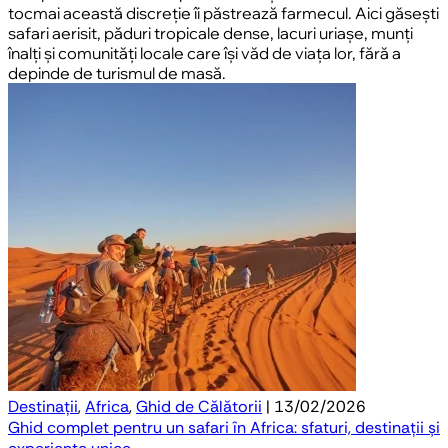
tocmai această discreție îi păstrează farmecul. Aici găsești
safari aerisit, păduri tropicale dense, lacuri uriașe, munți
înalți și comunități locale care își văd de viața lor, fără a
depinde de turismul de masă.
Destinații
,
Africa
,
Ghid de Călătorii
| 13/02/2026
Ghid complet pentru un safari în Africa: sfaturi, destinații și