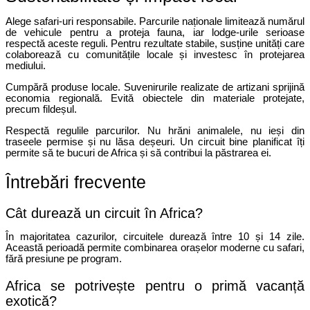
Alege safari-uri responsabile. Parcurile naționale limitează numărul 
de vehicule pentru a proteja fauna, iar lodge-urile serioase 
respectă aceste reguli. Pentru rezultate stabile, susține unități care 
colaborează cu comunitățile locale și investesc în protejarea 
mediului.
Cumpără produse locale. Suvenirurile realizate de artizani sprijină 
economia regională. Evită obiectele din materiale protejate, 
precum fildeșul.
Respectă regulile parcurilor. Nu hrăni animalele, nu ieși din 
traseele permise și nu lăsa deșeuri. Un circuit bine planificat îți 
permite să te bucuri de Africa și să contribui la păstrarea ei.
Întrebări frecvente
Cât durează un circuit în Africa?
În majoritatea cazurilor, circuitele durează între 10 și 14 zile. 
Această perioadă permite combinarea orașelor moderne cu safari, 
fără presiune pe program.
Africa se potrivește pentru o primă vacanță 
exotică?