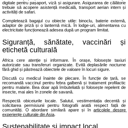
digitale pentru pașaport, viză și asigurare. Asigurarea de călătorie 
trebuie să acopere asistență medicală, transport aerian intern și 
activități de safari.
Completează bagajul cu obiecte utile: binoclu, baterie externă, 
adaptor de priză și o lanternă mică. În lodge-uri, alimentarea cu 
electricitate funcționează adesea după un program limitat.
Siguranță, sănătate, vaccinări și 
etichetă culturală
Africa cere atenție și informare. În orașe, folosește taxiuri 
autorizate sau transferuri organizate. Evită deplasările nocturne 
fără ghid și păstrează obiectele de valoare în locuri sigure.
Discută cu medicul înainte de plecare. În funcție de țară, se 
recomandă vaccinul pentru febra galbenă și tratament profilactic 
pentru malarie. Bea doar apă îmbuteliată și folosește repelent de 
insecte, mai ales în zonele de savană.
Respectă obiceiurile locale. Salutul, vestimentația decentă și 
solicitarea permisiunii pentru fotografii arată respect față de 
comunități. O abordare similară apare și în 
articolele despre 
experiențe culturale din Asia
.
Sustenabilitate și impact local