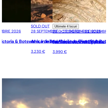
SOLD OUT
Ultimele
4 locuri
MBRIE 2026
28 SEPTEMBRIE – 10 OCTOMBRIE 2026
28 OCTOMBRIE – 11 NOIEMBRI
ictoria & Botswana, în inima Africii- cu Oana Rotaru
Africa de Sud, Cascada Victoria & Botsw
Farmecul etern al Egiptului
3.230 €
3.990 €