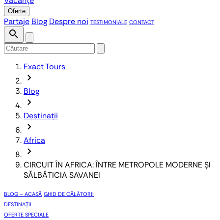
Vacanțe
Oferte
Partaje
Blog
Despre noi
TESTIMONIALE
CONTACT
search
Exact Tours
chevron_forward
Blog
chevron_forward
Destinații
chevron_forward
Africa
chevron_forward
CIRCUIT ÎN AFRICA: ÎNTRE METROPOLE MODERNE ȘI
SĂLBĂTICIA SAVANEI
BLOG – ACASĂ
GHID DE CĂLĂTORII
DESTINAȚII
OFERTE SPECIALE