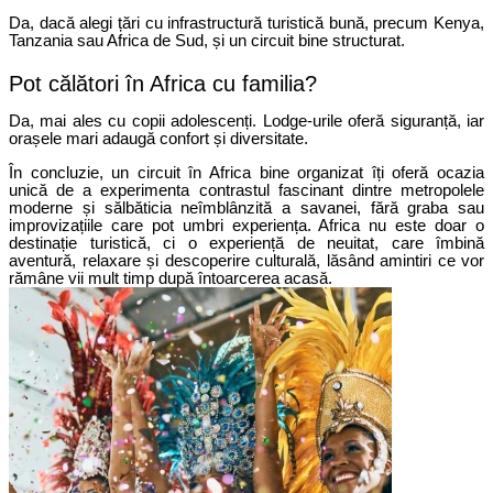
Da, dacă alegi țări cu infrastructură turistică bună, precum Kenya, 
Tanzania sau Africa de Sud, și un circuit bine structurat.
Pot călători în Africa cu familia?
Da, mai ales cu copii adolescenți. Lodge-urile oferă siguranță, iar 
orașele mari adaugă confort și diversitate.
În concluzie, un circuit în Africa bine organizat îți oferă ocazia 
unică de a experimenta contrastul fascinant dintre metropolele 
moderne și sălbăticia neîmblânzită a savanei, fără graba sau 
improvizațiile care pot umbri experiența. Africa nu este doar o 
destinație turistică, ci o experiență de neuitat, care îmbină 
aventură, relaxare și descoperire culturală, lăsând amintiri ce vor 
rămâne vii mult timp după întoarcerea acasă.