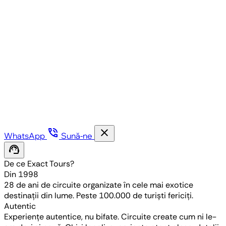
phone_in_talk
close
WhatsApp
Sună-ne
support_agent
De ce Exact Tours?
Din 1998
28 de ani de circuite organizate în cele mai exotice
destinații din lume. Peste 100.000 de turiști fericiți.
Autentic
Experiențe autentice, nu bifate. Circuite create cum ni le-