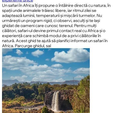
experiențe unice
Un safari în Africa îți propune o întâlnire directă cu natura, în
spații unde animalele trăiesc libere, iar ritmul zilei se
adaptează luminii, temperaturii și mișcării turmelor. Nu
urmărești un program rigid, ci observi, asculți și te lași
ghidat de oameni care cunosc terenul. Pentru mulți
călători, safari-ul devine primul contact real cu Africa și o
experiență care schimbă modul de a privi călătoriile în
natură. Acest ghid te ajută să planifici informat un safari în
Africa. Parcurge ghidul, sal