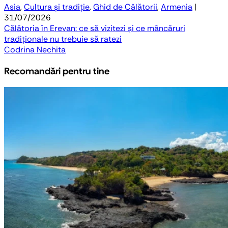
Asia
,
Cultura și tradiție
,
Ghid de Călătorii
,
Armenia
|
31/07/2026
Călătoria în Erevan: ce să vizitezi și ce mâncăruri
tradiționale nu trebuie să ratezi
Codrina Nechita
Recomandări pentru tine