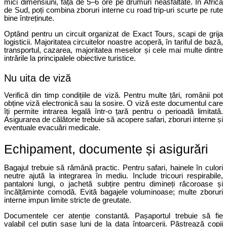
mici dimensiuni, față de 5–6 ore pe drumuri neasfaltate. În Africa 
de Sud, poți combina zboruri interne cu road trip-uri scurte pe rute 
bine întreținute.
Optând pentru un circuit organizat de Exact Tours, scapi de grija 
logisticii. Majoritatea circuitelor noastre acoperă, în tariful de bază, 
transportul, cazarea, majoritatea meselor și cele mai multe dintre 
intrările la principalele obiective turistice. 
Nu uita de viză
Verifică din timp condițiile de viză. Pentru multe țări, românii pot 
obține viză electronică sau la sosire. O viză este documentul care 
îți permite intrarea legală într-o țară pentru o perioadă limitată. 
Asigurarea de călătorie trebuie să acopere safari, zboruri interne și 
eventuale evacuări medicale. 
Echipament, documente și asigurări
Bagajul trebuie să rămână practic. Pentru safari, hainele în culori 
neutre ajută la integrarea în mediu. Include tricouri respirabile, 
pantaloni lungi, o jachetă subțire pentru dimineți răcoroase și 
încălțăminte comodă. Evită bagajele voluminoase; multe zboruri 
interne impun limite stricte de greutate.
Documentele cer atenție constantă. Pașaportul trebuie să fie 
valabil cel puțin șase luni de la data întoarcerii. Păstrează copii 