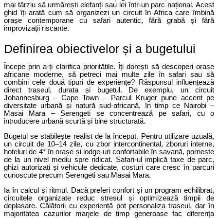
mai târziu să urmărești elefanți sau lei într-un parc național. Acest 
ghid îți arată cum să organizezi un circuit în Africa care îmbină 
orașe contemporane cu safari autentic, fără grabă și fără 
improvizații riscante.
Definirea obiectivelor și a bugetului
Începe prin a-ți clarifica prioritățile. Îți dorești să descoperi orașe 
africane moderne, să petreci mai multe zile în safari sau să 
combini cele două tipuri de experiențe? Răspunsul influențează 
direct traseul, durata și bugetul. De exemplu, un circuit 
Johannesburg – Cape Town – Parcul Kruger pune accent pe 
diversitate urbană și natură sud-africană, în timp ce Nairobi – 
Masai Mara – Serengeti se concentrează pe safari, cu o 
introducere urbană scurtă și bine structurată.
Bugetul se stabilește realist de la început. Pentru utilizare uzuală, 
un circuit de 10–14 zile, cu zbor intercontinental, zboruri interne, 
hoteluri de 4* în orașe și lodge-uri confortabile în savană, pornește 
de la un nivel mediu spre ridicat. Safari-ul implică taxe de parc, 
ghizi autorizați și vehicule dedicate, costuri care cresc în parcuri 
cunoscute precum Serengeti sau Masai Mara.
Ia în calcul și ritmul. Dacă preferi confort și un program echilibrat, 
circuitele organizate reduc stresul și optimizează timpii de 
deplasare. Călătorii cu experiență pot personaliza traseul, dar în 
majoritatea cazurilor marjele de timp generoase fac diferența 