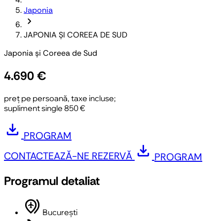
Japonia
chevron_forward
JAPONIA ȘI COREEA DE SUD
Japonia și Coreea de Sud
4.690 €
preț pe persoană, taxe incluse;
supliment single 850 €
download
PROGRAM
download
CONTACTEAZĂ-NE
REZERVĂ
PROGRAM
Programul detaliat
multiple_airports
București