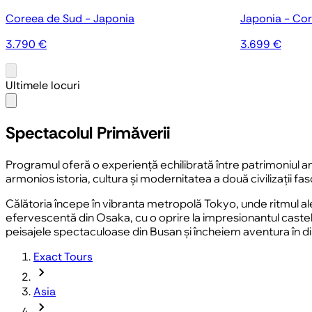
Coreea de Sud - Japonia
Japonia - Co
3.790 €
3.699 €
Ultimele locuri
Spectacolul Primăverii
Programul oferă o experiență echilibrată între patrimoniul an
armonios istoria, cultura și modernitatea a două civilizații fa
Călătoria începe în vibranta metropolă Tokyo, unde ritmul aler
efervescentă din Osaka, cu o oprire la impresionantul cast
peisajele spectaculoase din Busan și încheiem aventura în din
Exact Tours
chevron_forward
Asia
chevron_forward