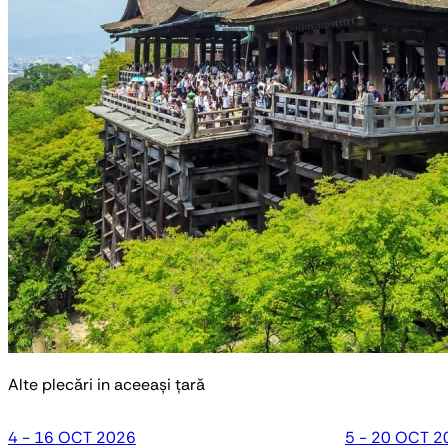
Alte plecări in aceeași țară
4 - 16 OCT 2026
5 - 20 OCT 2