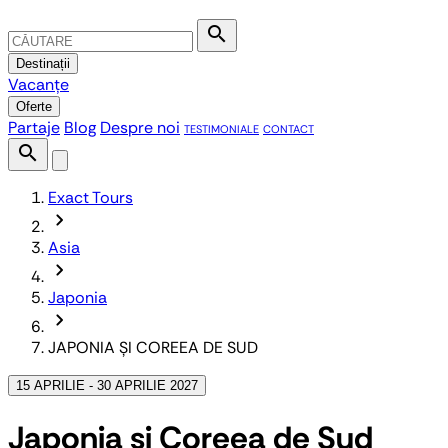
search
Destinații
Vacanțe
Oferte
Partaje
Blog
Despre noi
TESTIMONIALE
CONTACT
search
Exact Tours
chevron_forward
Asia
chevron_forward
Japonia
chevron_forward
JAPONIA ȘI COREEA DE SUD
15 APRILIE - 30 APRILIE 2027
Japonia și Coreea de Sud