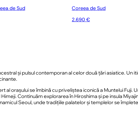
reea de Sud
Coreea de Sud
2.690 €
cestral și pulsul contemporan al celor două țări asiatice. Un it
scinante.
t al orașului se îmbină cu priveliștea iconică a Muntelui Fuji.
el Himeji. Continuăm explorarea în Hiroshima și pe insula Mi
amicul Seoul, unde tradițiile palatelor și templelor se împlet