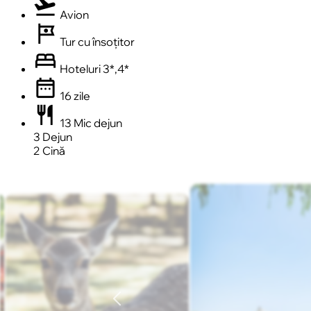
flight_takeoff
Avion
tour
Tur cu însoțitor
bed
Hoteluri 3*,4*
date_range
16 zile
restaurant
13 Mic dejun
3 Dejun
2 Cină