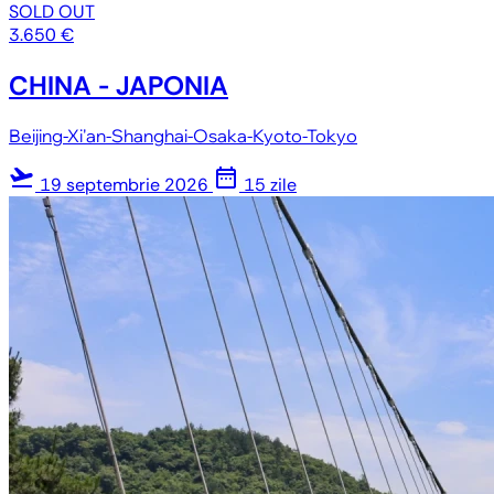
SOLD OUT
3.650 €
CHINA - JAPONIA
Beijing-Xi'an-Shanghai-Osaka-Kyoto-Tokyo
flight_takeoff
date_range
19 septembrie 2026
15 zile