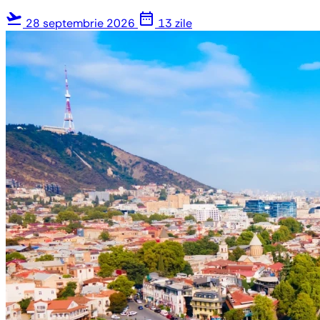
flight_takeoff
date_range
28 septembrie 2026
13 zile