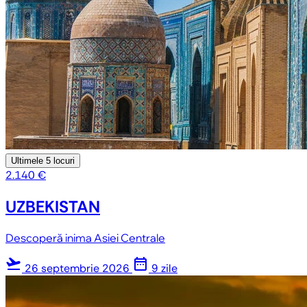
Ultimele
5 locuri
2.140 €
UZBEKISTAN
Descoperă inima Asiei Centrale
flight_takeoff
date_range
26 septembrie 2026
9 zile