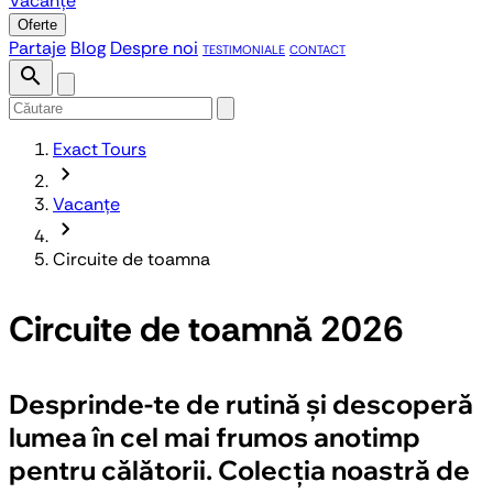
Vacanțe
Oferte
Partaje
Blog
Despre noi
TESTIMONIALE
CONTACT
search
Exact Tours
chevron_forward
Vacanțe
chevron_forward
Circuite de toamna
Circuite de toamnă 2026
Desprinde-te de rutină și descoperă
lumea în cel mai frumos anotimp
pentru călătorii. Colecția noastră de