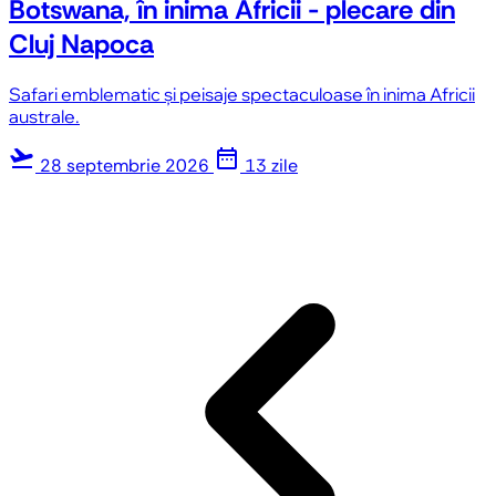
Botswana, în inima Africii - plecare din
Cluj Napoca
Safari emblematic și peisaje spectaculoase în inima Africii
australe.
flight_takeoff
date_range
28 septembrie 2026
13 zile