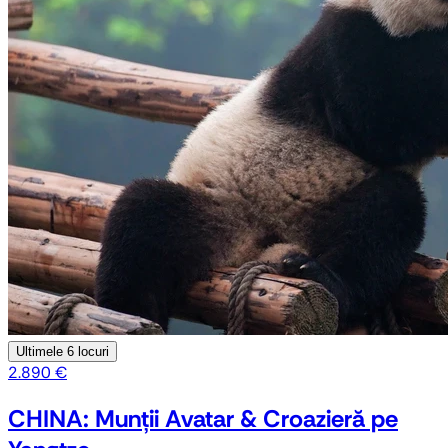
Ultimele
6 locuri
2.890 €
CHINA: Munții Avatar & Croazieră pe