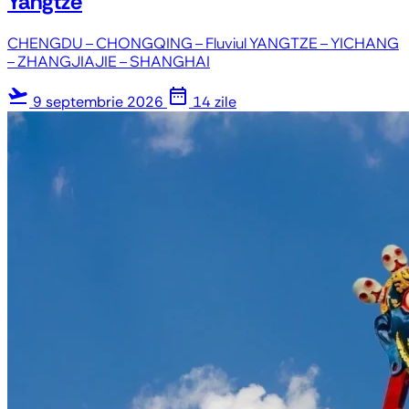
Yangtze
CHENGDU – CHONGQING – Fluviul YANGTZE – YICHANG
– ZHANGJIAJIE – SHANGHAI
flight_takeoff
date_range
9 septembrie 2026
14 zile