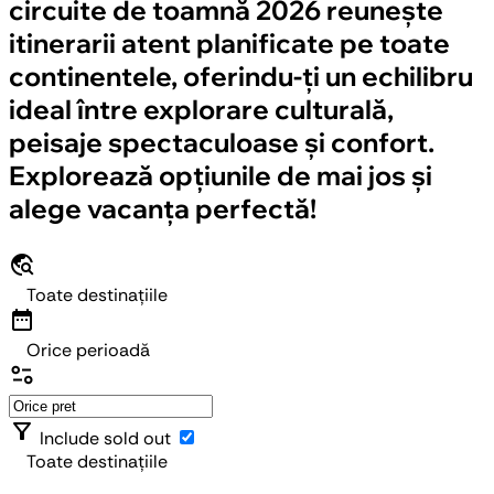
circuite de toamnă 2026 reunește
itinerarii atent planificate pe toate
continentele, oferindu-ți un echilibru
ideal între explorare culturală,
peisaje spectaculoase și confort.
Explorează opțiunile de mai jos și
alege vacanța perfectă!
travel_explore
Toate destinațiile
date_range
Orice perioadă
page_info
filter_alt
Include sold out
Toate destinațiile